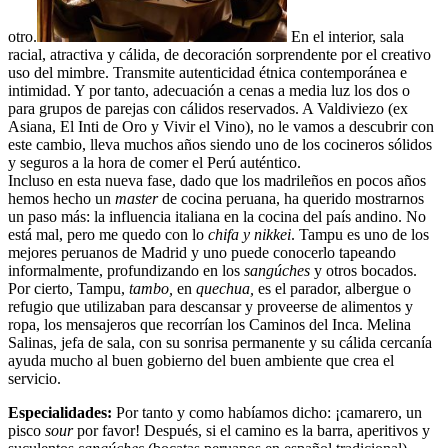
otro.
En el interior, sala
racial, atractiva y cálida, de decoración sorprendente por el creativo
uso del mimbre. Transmite autenticidad étnica contemporánea e
intimidad. Y por tanto, adecuación a cenas a media luz los dos o
para grupos de parejas con cálidos reservados. A Valdiviezo (ex
Asiana, El Inti de Oro y Vivir el Vino), no le vamos a descubrir con
este cambio, lleva muchos años siendo uno de los cocineros sólidos
y seguros a la hora de comer el Perú auténtico.
Incluso en esta nueva fase, dado que los madrileños en pocos años
hemos hecho un
master
de cocina peruana, ha querido mostrarnos
un paso más: la influencia italiana en la cocina del país andino. No
está mal, pero me quedo con lo
chifa y nikkei
. Tampu es uno de los
mejores peruanos de Madrid y uno puede conocerlo tapeando
informalmente, profundizando en los
sangúches
y otros bocados.
Por cierto, Tampu,
tambo,
en
quechua,
es el parador, albergue o
refugio que utilizaban para descansar y proveerse de alimentos y
ropa, los mensajeros que recorrían los Caminos del Inca. Melina
Salinas, jefa de sala, con su sonrisa permanente y su cálida cercanía
ayuda mucho al buen gobierno del buen ambiente que crea el
servicio.
Especialidades:
Por tanto
y como habíamos dicho:
¡camarero, un
pisco
sour
por favor! Después, si el camino es la barra, aperitivos y