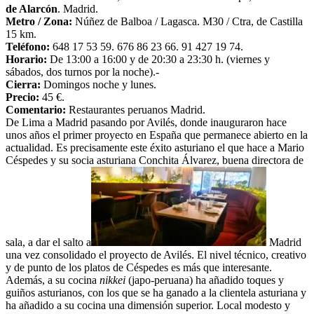
de Alarcón
. Madrid.
Metro / Zona:
Núñez de Balboa / Lagasca. M30 / Ctra, de Castilla
15 km.
Teléfono:
648 17 53 59. 676 86 23 66. 91 427 19 74.
Horario:
De 13:00 a 16:00 y de 20:30 a 23:30 h. (viernes y
sábados, dos turnos por la noche).-
Cierra:
Domingos noche y lunes.
Precio:
45 €.
Comentario:
Restaurantes peruanos Madrid.
De Lima a Madrid pasando por Avilés, donde inauguraron hace
unos años el primer proyecto en España que permanece abierto en la
actualidad. Es precisamente este éxito asturiano el que hace a Mario
Céspedes y su socia asturiana Conchita Álvarez, buena directora de
sala, a dar el salto a
Madrid
una vez consolidado el proyecto de Avilés. El nivel técnico, creativo
y de punto de los platos de Céspedes es más que interesante.
Además, a su cocina
nikkei
(japo-peruana) ha añadido toques y
guiños asturianos, con los que se ha ganado a la clientela asturiana y
ha añadido a su cocina una dimensión superior. Local modesto y