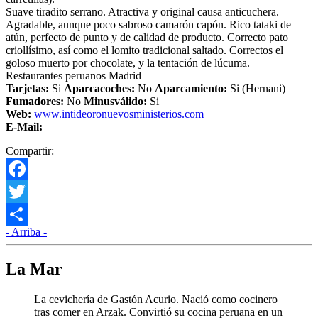
Suave tiradito serrano. Atractiva y original causa anticuchera.
Agradable, aunque poco sabroso camarón capón. Rico tataki de
atún, perfecto de punto y de calidad de producto. Correcto pato
criollísimo, así como el lomito tradicional saltado. Correctos el
goloso muerto por chocolate, y la tentación de lúcuma.
Restaurantes peruanos Madrid
Tarjetas:
Si
Aparcacoches:
No
Aparcamiento:
Si (Hernani)
Fumadores:
No
Minusválido:
Si
Web:
www.intideoronuevosministerios.com
E-Mail:
Compartir:
Facebook
Twitter
- Arriba -
Compartir
La Mar
La cevichería de Gastón Acurio. Nació como cocinero
tras comer en Arzak. Convirtió su cocina peruana en un