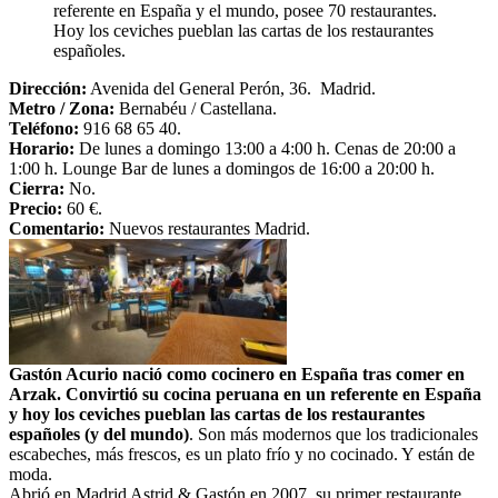
referente en España y el mundo, posee 70 restaurantes.
Hoy los ceviches pueblan las cartas de los restaurantes
españoles.
Dirección:
Avenida del General Perón, 36. Madrid.
Metro / Zona:
Bernabéu / Castellana.
Teléfono:
916 68 65 40.
Horario:
De lunes a domingo 13:00 a 4:00 h. Cenas de 20:00 a
1:00 h. Lounge Bar de lunes a domingos de 16:00 a 20:00 h.
Cierra:
No.
Precio:
60 €.
Comentario:
Nuevos restaurantes Madrid.
Gastón Acurio nació como cocinero en España tras comer en
Arzak. Convirtió su cocina peruana en un referente en España
y hoy los ceviches pueblan las cartas de los restaurantes
españoles (y del mundo)
. Son más modernos que los tradicionales
escabeches, más frescos, es un plato frío y no cocinado. Y están de
moda.
Abrió en Madrid Astrid & Gastón en 2007, su primer restaurante