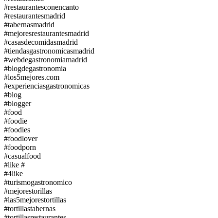
#restaurantesconencanto
#restaurantesmadrid
#tabernasmadrid
#mejoresrestaurantesmadrid
#casasdecomidasmadrid
#tiendasgastronomicasmadrid
#webdegastronomiamadrid
#blogdegastronomia
#los5mejores.com
#experienciasgastronomicas
#blog
#blogger
#food
#foodie
#foodies
#foodlover
#foodporn
#casualfood
#like #
#4like
#turismogastronomico
#mejorestorillas
#las5mejorestortillas
#tortillastabernas
#tortillasrestaurantes