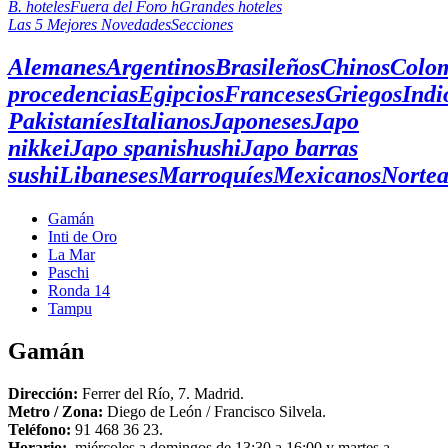
B. hoteles
Fuera del Foro h
Grandes hoteles
Las 5 Mejores Novedades
Secciones
Alemanes
Argentinos
Brasileños
Chinos
Colo
procedencias
Egipcios
Franceses
Griegos
Indi
Pakistaníes
Italianos
Japoneses
Japo
nikkei
Japo spanishushi
Japo barras
sushi
Libaneses
Marroquíes
Mexicanos
Norte
Gamán
Inti de Oro
La Mar
Paschi
Ronda 14
Tampu
Gamán
Dirección:
Ferrer del Río, 7. Madrid.
Metro / Zona:
Diego de León / Francisco Silvela.
Teléfono:
91 468 36 23.
Horario:
miércoles a domingos de 13:30 a 16:00 y martes a