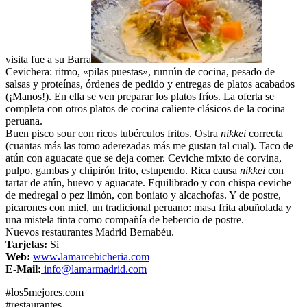
visita fue a su Barra
Cevichera: ritmo, «pilas puestas», runrún de cocina, pesado de
salsas y proteínas, órdenes de pedido y entregas de platos acabados
(¡Manos!). En ella se ven preparar los platos fríos. La oferta se
completa con otros platos de cocina caliente clásicos de la cocina
peruana.
Buen pisco sour con ricos tubérculos fritos. Ostra
nikkei
correcta
(cuantas más las tomo aderezadas más me gustan tal cual). Taco de
atún con aguacate que se deja comer. Ceviche mixto de corvina,
pulpo, gambas y chipirón frito, estupendo. Rica causa
nikkei
con
tartar de atún, huevo y aguacate. Equilibrado y con chispa ceviche
de medregal o pez limón, con boniato y alcachofas. Y de postre,
picarones con miel, un tradicional peruano: masa frita abuñolada y
una mistela tinta como compañía de bebercio de postre.
Nuevos restaurantes Madrid Bernabéu.
Tarjetas:
Si
Web:
www
.
lamarcebicheria.com
E-Mail:
info@lamarmadrid.com
#los5mejores.com
#restaurantes