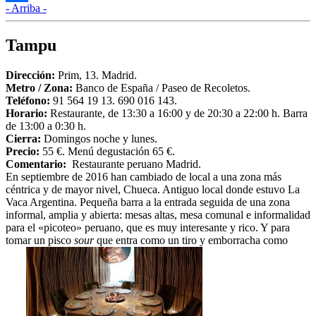
- Arriba -
Compartir
Tampu
Dirección:
Prim, 13. Madrid.
Metro / Zona:
Banco de España / Paseo de Recoletos.
Teléfono:
91 564 19 13. 690 016 143.
Horario:
Restaurante, de 13:30 a 16:00 y de 20:30 a 22:00 h. Barra
de 13:00 a 0:30 h.
Cierra:
Domingos noche y lunes.
Precio:
55 €. Menú degustación 65 €.
Comentario:
Restaurante peruano Madrid.
En septiembre de 2016 han cambiado de local a una zona más
céntrica y de mayor nivel, Chueca. Antiguo local donde estuvo La
Vaca Argentina. Pequeña barra a la entrada seguida de una zona
informal, amplia y abierta: mesas altas, mesa comunal e informalidad
para el «picoteo» peruano, que es muy interesante y rico. Y para
tomar un pisco
sour
que entra como un tiro y emborracha como