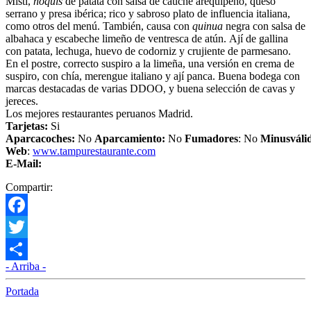
Misti,
ñoquis
de patata con salsa de cauche arequipeño, queso
serrano y presa ibérica; rico y sabroso plato de influencia italiana,
como otros del menú. También, causa con
quinua
negra con salsa de
albahaca y escabeche limeño de ventresca de atún. Ají de gallina
con patata, lechuga, huevo de codorniz y crujiente de parmesano.
En el postre, correcto suspiro a la limeña, una versión en crema de
suspiro, con chía, merengue italiano y ají panca. Buena bodega con
marcas destacadas de varias DDOO, y buena selección de cavas y
jereces.
Los mejores restaurantes peruanos Madrid.
Tarjetas:
Si
Aparcacoches:
No
Aparcamiento:
No
Fumadores
: No
Minusváli
Web
:
www.tampurestaurante.com
E-Mail:
Compartir:
Facebook
Twitter
- Arriba -
Compartir
Portada