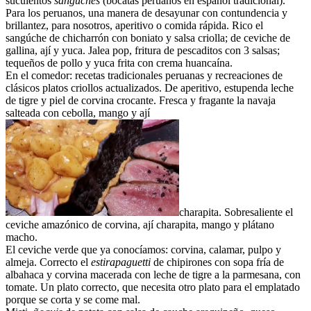
suculentos
sangúches
(bocatas peruanos en español tradicional).
Para los peruanos, una manera de desayunar con contundencia y
brillantez, para nosotros, aperitivo o comida rápida. Rico el
sangúche de chicharrón con boniato y salsa criolla; de ceviche de
gallina, ají y yuca. Jalea pop, fritura de pescaditos con 3 salsas;
tequeños de pollo y yuca frita con crema huancaína.
En el comedor: recetas tradicionales peruanas y recreaciones de
clásicos platos criollos actualizados. De aperitivo, estupenda leche
de tigre y piel de corvina crocante. Fresca y fragante la navaja
salteada con cebolla, mango y ají
charapita. Sobresaliente el
ceviche amazónico de corvina, ají charapita, mango y plátano
macho.
El ceviche verde que ya conocíamos: corvina, calamar, pulpo y
almeja. Correcto el
estirapaguetti
de chipirones con sopa fría de
albahaca y corvina macerada con leche de tigre a la parmesana, con
tomate. Un plato correcto, que necesita otro plato para el emplatado
porque se corta y se come mal.