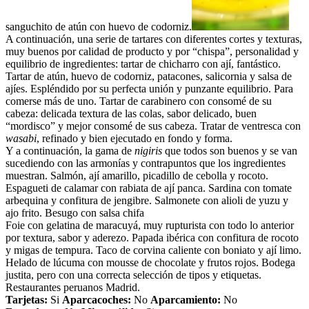
sanguchito de atún con huevo de codorniz.
A continuación, una serie de tartares con diferentes cortes y texturas,
muy buenos por calidad de producto y por “chispa”, personalidad y
equilibrio de ingredientes: tartar de chicharro con ají, fantástico.
Tartar de atún, huevo de codorniz, patacones, salicornia y salsa de
ajíes. Espléndido por su perfecta unión y punzante equilibrio. Para
comerse más de uno. Tartar de carabinero con consomé de su
cabeza: delicada textura de las colas, sabor delicado, buen
“mordisco” y mejor consomé de sus cabeza. Tratar de ventresca con
wasabi
, refinado y bien ejecutado en fondo y forma.
Y a continuación, la gama de
nigiris
que todos son buenos y se van
sucediendo con las armonías y contrapuntos que los ingredientes
muestran. Salmón, ají amarillo, picadillo de cebolla y rocoto.
Espagueti de calamar con rabiata de ají panca. Sardina con tomate
arbequina y confitura de jengibre. Salmonete con alioli de yuzu y
ajo frito. Besugo con salsa chifa
Foie con gelatina de maracuyá, muy rupturista con todo lo anterior
por textura, sabor y aderezo. Papada ibérica con confitura de rocoto
y migas de tempura. Taco de corvina caliente con boniato y ají limo.
Helado de lúcuma con mousse de chocolate y frutos rojos. Bodega
justita, pero con una correcta selección de tipos y etiquetas.
Restaurantes peruanos Madrid.
Tarjetas:
Si
Aparcacoches:
No
Aparcamiento:
No