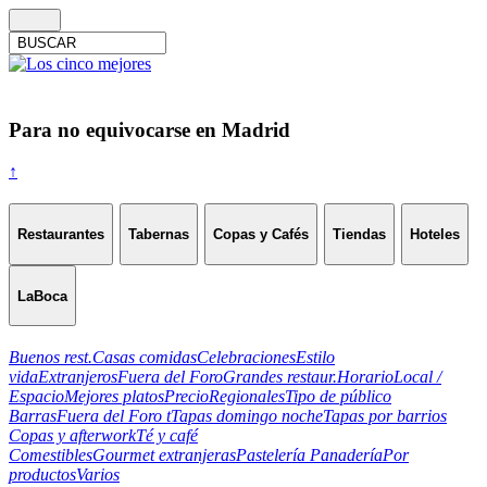
Para no equivocarse en Madrid
↑
Restaurantes
Tabernas
Copas y Cafés
Tiendas
Hoteles
LaBoca
Buenos rest.
Casas comidas
Celebraciones
Estilo
vida
Extranjeros
Fuera del Foro
Grandes restaur.
Horario
Local /
Espacio
Mejores platos
Precio
Regionales
Tipo de público
Barras
Fuera del Foro t
Tapas domingo noche
Tapas por barrios
Copas y afterwork
Té y café
Comestibles
Gourmet extranjeras
Pastelería Panadería
Por
productos
Varios