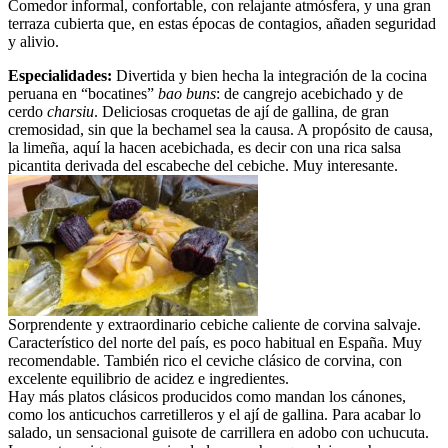
Comedor informal, confortable, con relajante atmósfera, y una gran
terraza cubierta que, en estas épocas de contagios, añaden seguridad
y alivio.
Especialidades:
Divertida y bien hecha la integración de la cocina
peruana en “bocatines”
bao buns
: de cangrejo acebichado y de
cerdo
charsiu
. Deliciosas croquetas de ají de gallina, de gran
cremosidad, sin que la bechamel sea la causa. A propósito de causa,
la limeña, aquí la hacen acebichada, es decir con una rica salsa
picantita derivada del escabeche del cebiche. Muy interesante.
Sorprendente y extraordinario cebiche caliente de corvina salvaje.
Característico del norte del país, es poco habitual en España. Muy
recomendable. También rico el ceviche clásico de corvina, con
excelente equilibrio de acidez e ingredientes.
Hay más platos clásicos producidos como mandan los cánones,
como los anticuchos carretilleros y el ají de gallina. Para acabar lo
salado, un sensacional guisote de carrillera en adobo con uchucuta.