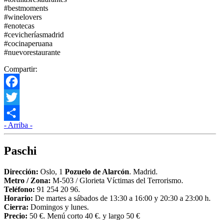
#bestmoments
#winelovers
#enotecas
#cevicheríasmadrid
#cocinaperuana
#nuevorestaurante
Compartir:
Facebook
Twitter
- Arriba -
Compartir
Paschi
Dirección:
Oslo, 1
Pozuelo de Alarcón
. Madrid.
Metro / Zona:
M-503 / Glorieta Víctimas del Terrorismo.
Teléfono:
91 254 20 96.
Horario:
De martes a sábados de 13:30 a 16:00 y 20:30 a 23:00 h.
Cierra:
Domingos y lunes.
Precio:
50 €. Menú corto 40 €. y largo 50 €