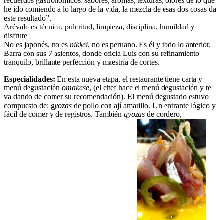
recuerdos gastronómicos: sabores, aromas, texturas, olores de lo que
he ido comiendo a lo largo de la vida, la mezcla de esas dos cosas da
este resultado”.
Arévalo es técnica, pulcritud, limpieza, disciplina, humildad y
disfrute.
No es japonés, no es
nikkei
, no es peruano. Es él y todo lo anterior.
Barra con sus 7 asientos, donde oficia Luis con su refinamiento
tranquilo, brillante perfección y maestría de cortes.
Especialidades:
En esta nueva etapa, el restaurante tiene carta y
menú degustación
omakase
, (el chef hace el menú degustación y te
va dando de comer su recomendación). El menú degustado estuvo
compuesto de: g
yozas
de pollo con ají amarillo. Un entrante lógico y
fácil de comer y de registros. También
gyozas
de cordero,