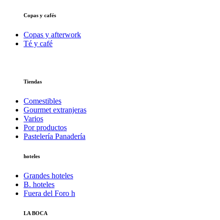
Copas y cafés
Copas y afterwork
Té y café
Tiendas
Comestibles
Gourmet extranjeras
Varios
Por productos
Pastelería Panadería
hoteles
Grandes hoteles
B. hoteles
Fuera del Foro h
LA BOCA