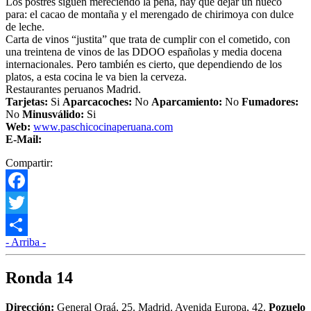
Los postres siguen mereciendo la pena, hay que dejar un hueco
para: el cacao de montaña y el merengado de chirimoya con dulce
de leche.
Carta de vinos “justita” que trata de cumplir con el cometido, con
una treintena de vinos de las DDOO españolas y media docena
internacionales. Pero también es cierto, que dependiendo de los
platos, a esta cocina le va bien la cerveza.
Restaurantes peruanos Madrid.
Tarjetas:
Si
Aparcacoches:
No
Aparcamiento:
No
Fumadores:
No
Minusválido:
Si
Web:
www.paschicocinaperuana.com
E-Mail:
Compartir:
Facebook
Twitter
- Arriba -
Compartir
Ronda 14
Dirección:
General Oraá, 25. Madrid. Avenida Europa, 42.
Pozuelo