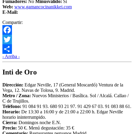
Fumadores:
No
Minusválido:
Si
Web:
www.gamancocinanikkei.com
E-Mail:
Compartir:
Facebook
Twitter
- Arriba -
Compartir
Inti de Oro
Dirección:
Edgar Neville, 17 (General Moscardó) Ventura de la
Vega, 12. Navas de Tolosa, 9. Madrid.
Metro / Zona:
Nuevos Ministerios / Basílica. Sol / Alcalá. Callao /
C de Trujillos.
Teléfono:
91 084 91 93. 680 93 21 97. 91 429 67 03. 91 083 88 61.
Horario:
De 13:30 a 16:00 y de 21:00 a 22:00 h. Edgar Neville
horario ininterrumpido.
Cierra:
Domingos noche E.N.
Precio:
50 €. Menú degustación: 35 €
Comentario:
Restaurantes peruanos Madrid.