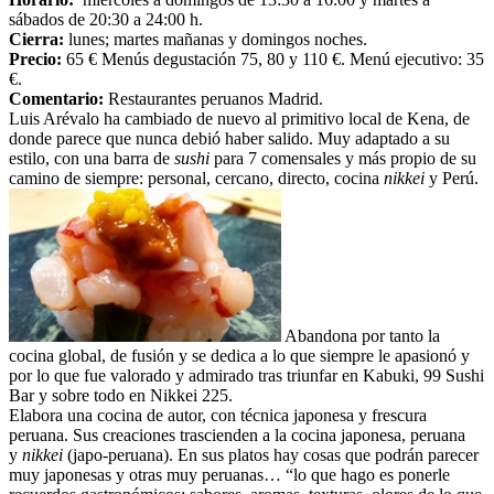
sábados de 20:30 a 24:00 h.
Cierra:
lunes; martes mañanas y domingos noches.
Precio:
65 € Menús degustación 75, 80 y 110 €. Menú ejecutivo: 35
€.
Comentario:
Restaurantes peruanos Madrid.
Luis Arévalo ha cambiado de nuevo al primitivo local de Kena, de
donde parece que nunca debió haber salido. Muy adaptado a su
estilo, con una barra de
sushi
para 7 comensales y más propio de su
camino de siempre: personal, cercano, directo, cocina
nikkei
y Perú.
Abandona por tanto la
cocina global, de fusión y se dedica a lo que siempre le apasionó y
por lo que fue valorado y admirado tras triunfar en Kabuki, 99 Sushi
Bar y sobre todo en Nikkei 225.
Elabora una cocina de autor, con técnica japonesa y frescura
peruana. Sus creaciones trascienden a la cocina japonesa, peruana
y
nikkei
(japo-peruana). En sus platos hay cosas que podrán parecer
muy japonesas y otras muy peruanas… “lo que hago es ponerle