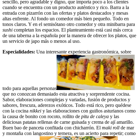
sencillo, pero agradable y digno, que importa poco a los clientes
cuando se encuentra con un producto auténtico y rico. Barra a la
entrada con pizarrón con las ofertas y platos destacados y mesas
altas enfrente. Al fondo un comedor más bien pequeño. Todo en
tonos claros. Y en el semisótano otro comedor y otra minibarra para
sushi
completan los espacios. El planteamiento está casi más cerca
de una taberna a la española por la manera de ofrecer los platos, que
un servicio de japo más o menos al uso.
Especialidades:
Una interesante experiencia gastronómica, sobre
todo para aquellas personas
que no conozcan demasiado esta atractiva y sorprendente cocina.
Sabor, elaboraciones complejas y variadas, fusión de productos y
sabores, frescura, aderezos exóticos. Todo está rico, pero quédese
con la cocina
nikkei
y las elaboraciones con guiños asturianos como
la causa de bonito con rocoto, rollito de
pitu de caleya
y las
deliciosas patatas rellenas de carne guisada y crema de ají amarillo.
Buen bao de panceta confitada con chicharrón. El
maki
roll
de mar
y montaña con langostino y ternera, es un acierto para repetir; como