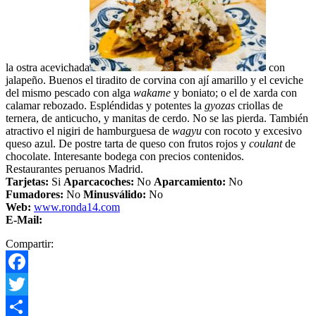
la ostra acevichada
con
jalapeño. Buenos el tiradito de corvina con ají amarillo y el ceviche
del mismo pescado con alga
wakame
y boniato; o el de xarda con
calamar rebozado. Espléndidas y potentes la
gyozas
criollas de
ternera, de anticucho, y manitas de cerdo. No se las pierda. También
atractivo el nigiri de hamburguesa de
wagyu
con rocoto y excesivo
queso azul. De postre tarta de queso con frutos rojos y
coulant
de
chocolate. Interesante bodega con precios contenidos.
Restaurantes peruanos Madrid.
Tarjetas:
Si
Aparcacoches:
No
Aparcamiento:
No
Fumadores:
No
Minusválido:
No
Web:
www.ronda14.com
E-Mail:
Compartir:
Facebook
Twitter