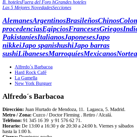
B. hoteles
Fuera del Foro h
Grandes hoteles
Las 5 Mejores Novedades
Secciones
Alemanes
Argentinos
Brasileños
Chinos
Colo
procedencias
Egipcios
Franceses
Griegos
Indi
Pakistaníes
Italianos
Japoneses
Japo
nikkei
Japo spanishushi
Japo barras
sushi
Libaneses
Marroquíes
Mexicanos
Norte
Alfredo´s Barbacoa
Hard Rock Café
La Gamella
New York Burguer
Alfredo´s Barbacoa
Dirección:
Juan Hurtado de Mendoza, 11. Lagasca, 5. Madrid.
Metro /
Zona:
Cuzco / Doctor Fleming . Retiro / Alcalá.
Teléfono:
91 345 16 39 y 91 576 62 71.
Horario:
De 13:00 a 16:30 y de 20:30 a 24:00 h. Viernes y sábados
hasta la 1:00 h.
Cierra:
Domingos noche.