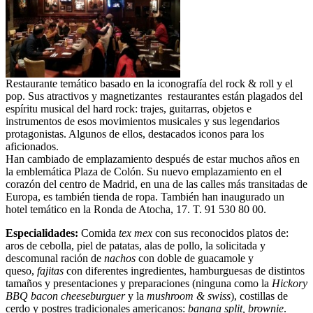
Restaurante temático basado en la iconografía del rock & roll y el
pop. Sus atractivos y magnetizantes restaurantes están plagados del
espíritu musical del hard rock: trajes, guitarras, objetos e
instrumentos de esos movimientos musicales y sus legendarios
protagonistas. Algunos de ellos, destacados iconos para los
aficionados.
Han cambiado de emplazamiento después de estar muchos años en
la emblemática Plaza de Colón. Su nuevo emplazamiento en el
corazón del centro de Madrid, en una de las calles más transitadas de
Europa, es también tienda de ropa. También han inaugurado un
hotel temático en la Ronda de Atocha, 17. T. 91 530 80 00.
Especialidades:
Comida
tex mex
con sus reconocidos platos de:
aros de cebolla, piel de patatas, alas de pollo, la solicitada y
descomunal ración de
nachos
con doble de guacamole y
queso,
fajitas
con diferentes ingredientes, hamburguesas de distintos
tamaños y presentaciones y preparaciones (ninguna como la
Hickory
BBQ bacon cheeseburguer
y la
mushroom & swiss
), costillas de
cerdo y postres tradicionales americanos:
banana split, brownie
.