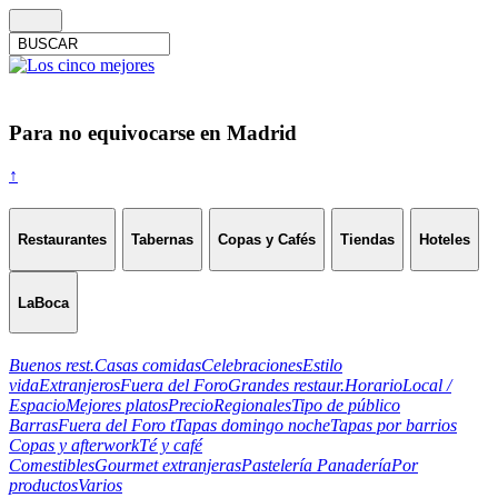
Para no equivocarse en Madrid
↑
Restaurantes
Tabernas
Copas y Cafés
Tiendas
Hoteles
LaBoca
Buenos rest.
Casas comidas
Celebraciones
Estilo
vida
Extranjeros
Fuera del Foro
Grandes restaur.
Horario
Local /
Espacio
Mejores platos
Precio
Regionales
Tipo de público
Barras
Fuera del Foro t
Tapas domingo noche
Tapas por barrios
Copas y afterwork
Té y café
Comestibles
Gourmet extranjeras
Pastelería Panadería
Por
productos
Varios