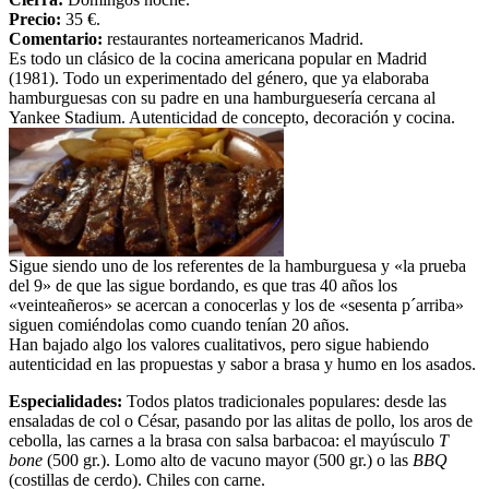
Precio:
35 €.
Comentario:
restaurantes norteamericanos Madrid.
Es todo un clásico de la cocina americana popular en Madrid
(1981). Todo un experimentado del género, que ya elaboraba
hamburguesas con su padre en una hamburguesería cercana al
Yankee Stadium. Autenticidad de concepto, decoración y cocina.
Sigue siendo uno de los referentes de la hamburguesa y «la prueba
del 9» de que las sigue bordando, es que tras 40 años los
«veinteañeros» se acercan a conocerlas y los de «sesenta p´arriba»
siguen comiéndolas como cuando tenían 20 años.
Han bajado algo los valores cualitativos, pero sigue habiendo
autenticidad en las propuestas y sabor a brasa y humo en los asados.
Especialidades:
Todos platos tradicionales populares: desde las
ensaladas de col o César, pasando por las alitas de pollo, los aros de
cebolla, las carnes a la brasa con salsa barbacoa: el mayúsculo
T
bone
(500 gr.). Lomo alto de vacuno mayor (500 gr.)
o las
BBQ
(costillas de cerdo). Chiles con carne.