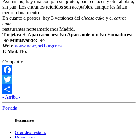
Así mismo, hay una con pan sin gluten, para celíacos y otra al plato,
sin pan. Los entrantes referidos son aceptables, aunque les faltan
cierto refinamiento.
En cuanto a postres, hay 3 versiones del
cheese cake
y el
carrot
cake.
restaurantes norteamericanos Madrid.
Tarjetas:
Si
Aparcacoches:
No
Aparcamiento
:
No
Fumadores:
No
Minusválido:
No
Web:
www.newyorkburger.es
E-Mail:
No.
Compartir:
Facebook
Twitter
- Arriba -
Compartir
Portada
Restaurantes
Grandes restaur.
Buenos rest.