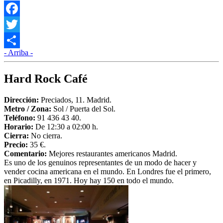
Facebook
Twitter
- Arriba -
Compartir
Hard Rock Café
Dirección:
Preciados, 11. Madrid.
Metro /
Zona:
Sol / Puerta del Sol.
Teléfono:
91 436 43 40.
Horario:
De 12:30 a 02:00 h.
Cierra:
No cierra.
Precio:
35 €.
Comentario:
Mejores restaurantes americanos Madrid.
Es uno de los genuinos representantes de un modo de hacer y
vender cocina americana en el mundo. En Londres fue el primero,
en Picadilly, en 1971. Hoy hay 150 en todo el mundo.