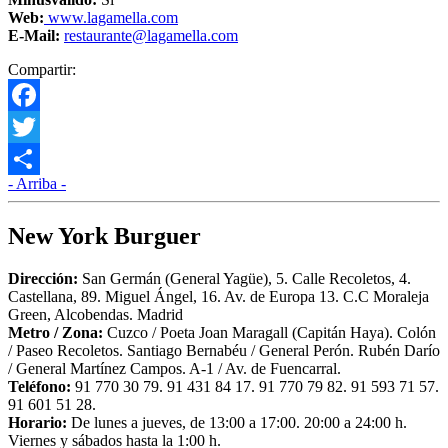
Web:
www.lagamella.com
E-Mail:
restaurante@lagamella.com
Compartir:
Facebook
Twitter
- Arriba -
Compartir
New York Burguer
Dirección:
San Germán (General Yagüe), 5. Calle Recoletos, 4.
Castellana, 89. Miguel Ángel, 16. Av. de Europa 13. C.C Moraleja
Green, Alcobendas. Madrid
Metro /
Zona:
Cuzco / Poeta Joan Maragall (Capitán Haya). Colón
/ Paseo Recoletos. Santiago Bernabéu / General Perón. Rubén Darío
/ General Martínez Campos. A-1 / Av. de Fuencarral.
Teléfono:
91 770 30 79. 91 431 84 17. 91 770 79 82. 91 593 71 57.
91 601 51 28.
Horario:
De lunes a jueves, de 13:00 a 17:00. 20:00 a 24:00 h.
Viernes y sábados hasta la 1:00 h.