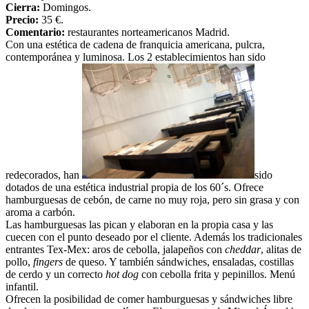
Cierra:
Domingos.
Precio:
35 €.
Comentario:
restaurantes norteamericanos Madrid.
Con una estética de cadena de franquicia americana, pulcra,
contemporánea y luminosa. Los 2 establecimientos han sido
redecorados, han
sido
dotados de una estética industrial propia de los 60´s. Ofrece
hamburguesas de cebón, de carne no muy roja, pero sin grasa y con
aroma a carbón.
Las hamburguesas las pican y elaboran en la propia casa y las
cuecen con el punto deseado por el cliente. Además los tradicionales
entrantes Tex-Mex: aros de cebolla, jalapeños con
cheddar
, alitas de
pollo,
fingers
de queso. Y también sándwiches, ensaladas, costillas
de cerdo y un correcto
hot dog
con cebolla frita y pepinillos. Menú
infantil.
Ofrecen la posibilidad de comer hamburguesas y sándwiches libre