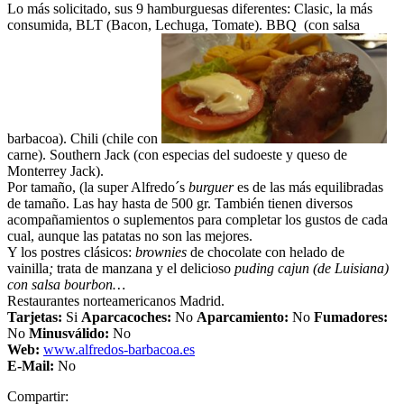
Lo más solicitado, sus 9 hamburguesas diferentes: Clasic, la más
consumida, BLT (Bacon, Lechuga, Tomate). BBQ (con salsa
barbacoa). Chili (chile con
carne). Southern Jack (con especias del sudoeste y queso de
Monterrey Jack).
Por tamaño, (la super Alfredo´s
burguer
es de las más equilibradas
de tamaño. Las hay hasta de 500 gr. También tienen diversos
acompañamientos o suplementos para completar los gustos de cada
cual, aunque las patatas no son las mejores.
Y los postres clásicos:
brownies
de chocolate con helado de
vainilla
;
trata de manzana y el delicioso
puding cajun (de Luisiana)
con salsa bourbon…
Restaurantes norteamericanos Madrid.
Tarjetas:
Si
Aparcacoches:
No
Aparcamiento
:
No
Fumadores:
No
Minusválido:
No
Web:
www.alfredos-barbacoa.es
E-Mail:
No
Compartir: