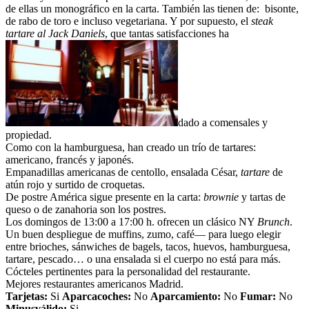
de ellas un monográfico en la carta. También las tienen de: bisonte,
de rabo de toro e incluso vegetariana. Y por supuesto, el
steak
tartare al Jack Daniels
, que tantas satisfacciones ha
dado a comensales y
propiedad.
Como con la hamburguesa, han creado un trío de tartares:
americano, francés y japonés.
Empanadillas americanas de centollo, ensalada César,
tartare
de
atún rojo y surtido de croquetas.
De postre América sigue presente en la carta:
brownie
y tartas de
queso o de zanahoria son los postres.
Los domingos de 13:00 a 17:00 h. ofrecen un clásico NY
Brunch
.
Un buen despliegue de muffins, zumo, café— para luego elegir
entre brioches, sánwiches de bagels, tacos, huevos, hamburguesa,
tartare, pescado… o una ensalada si el cuerpo no está para más.
Cócteles pertinentes para la personalidad del restaurante.
Mejores restaurantes americanos Madrid.
Tarjetas:
Si
Aparcacoches:
No
Aparcamiento
:
No
Fumar:
No
Minusválido:
Si