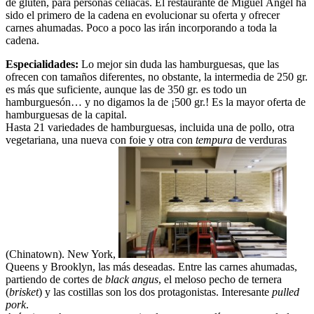
de gluten, para personas celíacas. El restaurante de Miguel Ángel ha
sido el primero de la cadena en evolucionar su oferta y ofrecer
carnes ahumadas. Poco a poco las irán incorporando a toda la
cadena.
Especialidades:
Lo mejor sin duda las hamburguesas, que las
ofrecen con tamaños diferentes, no obstante, la intermedia de 250 gr.
es más que suficiente, aunque las de 350 gr. es todo un
hamburguesón… y no digamos la de ¡500 gr.! Es la mayor oferta de
hamburguesas de la capital.
Hasta 21 variedades de hamburguesas, incluida una de pollo, otra
vegetariana, una nueva con foie y otra con
tempura
de verduras
(Chinatown). New York,
Queens y Brooklyn, las más deseadas. Entre las carnes ahumadas,
partiendo de cortes de
black angus
, el meloso pecho de ternera
(
brisket
) y las costillas son los dos protagonistas. Interesante
pulled
pork
.