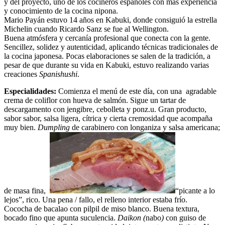
y del proyecto, uno de los cocineros españoles con más experiencia
y conocimiento de la cocina nipona.
Mario Payán estuvo 14 años en Kabuki, donde consiguió la estrella
Michelin cuando Ricardo Sanz se fue al Wellington.
Buena atmósfera y cercanía profesional que conecta con la gente.
Sencillez, solidez y autenticidad, aplicando técnicas tradicionales de
la cocina japonesa. Pocas elaboraciones se salen de la tradición, a
pesar de que durante su vida en Kabuki, estuvo realizando varias
creaciones
Spanishushi
.
Especialidades:
Comienza el menú de este día, con una agradable
crema de coliflor con hueva de salmón. Sigue un tartar de
descargamento con jengibre, cebolleta y ponz.u. Gran producto,
sabor sabor, salsa ligera, cítrica y cierta cremosidad que acompaña
muy bien.
Dumpling
de carabinero con longaniza y salsa americana;
de masa fina,
“picante a lo
lejos”, rico. Una pena / fallo, el relleno interior estaba frío.
Cococha de bacalao con pilpil de miso blanco. Buena textura,
bocado fino que apunta suculencia.
Daikon (
nabo
)
con guiso de