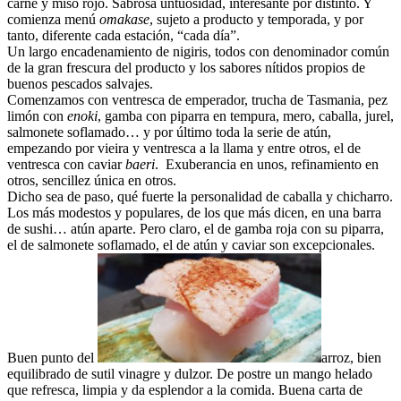
carne y miso rojo. Sabrosa untuosidad, interesante por distinto. Y
comienza menú
omakase
, sujeto a producto y temporada, y por
tanto, diferente cada estación, “cada día”.
Un largo encadenamiento de nigiris, todos con denominador común
de la gran frescura del producto y los sabores nítidos propios de
buenos pescados salvajes.
Comenzamos con ventresca de emperador, trucha de Tasmania, pez
limón con
enoki
, gamba con piparra en tempura, mero, caballa, jurel,
salmonete soflamado… y por último toda la serie de atún,
empezando por vieira y ventresca a la llama y entre otros, el de
ventresca con caviar
baeri
. Exuberancia en unos, refinamiento en
otros, sencillez única en otros.
Dicho sea de paso, qué fuerte la personalidad de caballa y chicharro.
Los más modestos y populares, de los que más dicen, en una barra
de sushi… atún aparte. Pero claro, el de gamba roja con su piparra,
el de salmonete soflamado, el de atún y caviar son excepcionales.
Buen punto del
arroz, bien
equilibrado de sutil vinagre y dulzor. De postre un mango helado
que refresca, limpia y da esplendor a la comida. Buena carta de