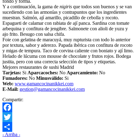
fondo y forma.
Y a continuación, la gama de
nigiris
que todos son buenos y se van
sucediendo con las armonías y contrapuntos que los ingredientes
muestran. Salmón, ají amarillo, picadillo de cebolla y rocoto.
Espagueti de calamar con rabiata de ají panca. Sardina con tomate
arbequina y confitura de jengibre. Salmonete con alioli de yuzu y
ajo frito. Besugo con salsa chifa.
Foie con gelatina de maracuyá, muy rupturista con todo lo anterior
por textura, sabor y aderezo. Papada ibérica con confitura de rocoto
y migas de tempura. Taco de corvina caliente con boniato y ají limo.
Helado de lúcuma con mousse de chocolate y frutos rojos. Bodega
justita, pero con una correcta selección de tipos y etiquetas.
Mejores restaurantes de sushi Madrid
Tarjetas:
Si
Aparcacoches:
No
Aparcamiento:
No
Fumadores:
No
Minusválido:
Si
Web:
www.gamancocinanikkei.com
E-Mail:
gestion@gamancocinanikkei.com
Compartir:
Facebook
Twitter
- Arriba -
Compartir