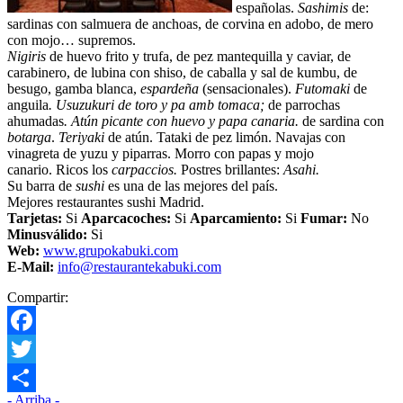
españolas.
Sashimis
de:
sardinas con salmuera de anchoas, de corvina en adobo, de mero
con mojo… supremos.
Nigiris
de huevo frito y trufa, de pez mantequilla y caviar, de
carabinero, de lubina con shiso, de caballa y sal de kumbu, de
besugo, gamba blanca,
espardeña
(sensacionales).
Futomaki
de
anguila
. Usuzukuri
de toro y pa amb tomaca;
de parrochas
ahumadas
. Atún picante con huevo y papa canaria.
de sardina con
botarga
.
Teriyaki
de atún. Tataki de pez limón. Navajas con
vinagreta de yuzu y piparras. Morro con papas y mojo
canario. Ricos los
carpaccios.
Postres brillantes:
Asahi.
Su barra de
sushi
es una de las mejores del país.
Mejores restaurantes sushi Madrid.
Tarjetas:
Si
Aparcacoches:
Si
Aparcamiento
:
Si
Fumar:
No
Minusválido:
Si
Web:
www.grupokabuki.com
E-Mail:
info@restaurantekabuki.com
Compartir:
Facebook
Twitter
- Arriba -