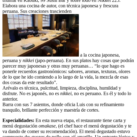
triunfar en Kabuki, 99 Sushi Bar y sobre todo en Nikkei 225.
Elabora una cocina de autor, con técnica japonesa y frescura
peruana. Sus creaciones trascienden
a la cocina japonesa,
peruana y
nikkei
(japo-peruana). En sus platos hay cosas que podrán
parecer muy japonesas y otras muy peruanas… “lo que hago es
ponerle recuerdos gastronómicos: sabores, aromas, texturas, olores
de lo que he ido comiendo a lo largo de la vida, la mezcla de esas
dos cosas da este resultado”.
Arévalo es técnica, pulcritud, limpieza, disciplina, humildad y
disfrute. No es japonés, no es
nikkei
, no es peruano. Es él y todo lo
anterior.
Barra con sus 7 asientos, donde oficia Luis con su refinamiento
tranquilo, brillante perfección y maestría de cortes.
Especialidades:
En esta nueva etapa, el restaurante tiene carta y
menú degustación
omakase
, (el chef hace el menú degustación y te
va dando de comer su recomendación). El menú degustado estuvo
compuesto de: g
yozas
de pollo con ají amarillo. Un entrante lógico y