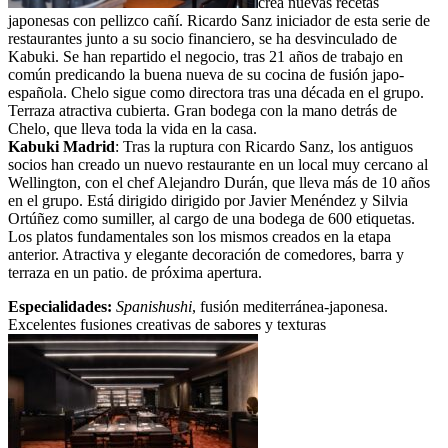
crea nuevas recetas
japonesas con pellizco cañí. Ricardo Sanz iniciador de esta serie de
restaurantes junto a su socio financiero, se ha desvinculado de
Kabuki. Se han repartido el negocio, tras 21 años de trabajo en
común predicando la buena nueva de su cocina de fusión japo-
española. Chelo sigue como directora tras una década en el grupo.
Terraza atractiva cubierta. Gran bodega con la mano detrás de
Chelo, que lleva toda la vida en la casa.
Kabuki Madrid
: Tras la ruptura con Ricardo Sanz, los antiguos
socios han creado un nuevo restaurante en un local muy cercano al
Wellington, con el chef Alejandro Durán, que lleva más de 10 años
en el grupo. Está dirigido dirigido por Javier Menéndez y Silvia
Ortúñez como sumiller, al cargo de una bodega de 600 etiquetas.
Los platos fundamentales son los mismos creados en la etapa
anterior. Atractiva y elegante decoración de comedores, barra y
terraza en un patio. de próxima apertura.
Especialidades:
Spanishushi
, fusión mediterránea-japonesa.
Excelentes fusiones creativas de sabores y texturas