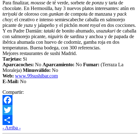
Para finalizar,
mousse
de té verde, sorbete de
ponzu
y tarta de
chocolate. En Hermosilla, hay 3 nuevos platos interesantes: atún en
teriyaki
de oloroso con
gunkan
de compota de manzana y
pack
choy
; el creativo e intenso semiescabeche caballa en salmorejo
picante de
yuzu
y jalapeño y el pichón
mont royal
en dos cocciones.
Y en Padre Damián:
tataki
de bonito ahumado,
usuzukuri
de caballa
con salmorejo picante,
niguiris
de sardina y anchoa y de papada de
ibérica ahumada con huevo de codorniz, gamba roja en dos
temperaturas. Buena bodega, con 300 referencias.
Mejores restaurantes de sushi Madrid.
Tarjetas:
Si
Aparcacoches:
No
Aparcamiento
:
No
Fumar:
(Terraza La
Moraleja)
Minusválido:
No
Web:
www.99sushibar.com
E-Mail:
No
Compartir:
Facebook
Twitter
- Arriba -
Compartir