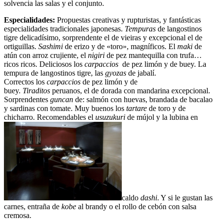
solvencia las salas y el conjunto.
Especialidades:
Propuestas creativas y rupturistas, y fantásticas
especialidades tradicionales japonesas.
Tempuras
de langostinos
tigre delicadísimo, sorprendente el de vieiras y excepcional el de
ortiguillas.
Sashimi
de erizo y de «toro», magníficos. El
maki
de
atún con arroz crujiente, el
nigiri
de pez mantequilla con trufa…
ricos ricos. Deliciosos los
carpaccios
de pez limón y de buey. La
tempura de langostinos tigre, las
gyozas
de jabalí.
Correctos los
carpaccios
de pez limón y de
buey.
Tiraditos
peruanos, el de dorada con mandarina excepcional.
Sorprendentes
guncan
de: salmón con huevas, brandada de bacalao
y sardinas con tomate. Muy buenos los
tartare
de toro y de
chicharro. Recomendables el
usuzukuri
de mújol y la lubina en
caldo
dashi
. Y si le gustan las
carnes, entraña de
kobe
al brandy o el rollo de cebón con salsa
cremosa.