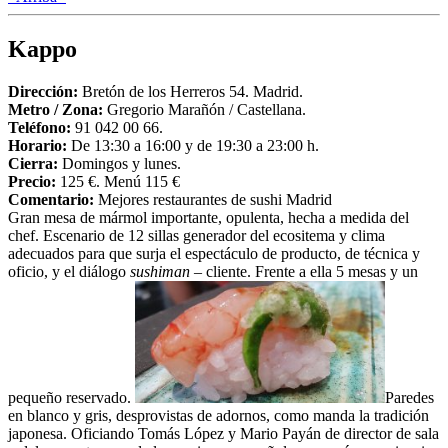
Compartir
Kappo
Dirección:
Bretón de los Herreros 54. Madrid.
Metro / Zona:
Gregorio Marañón / Castellana.
Teléfono:
91 042 00 66.
Horario:
De 13:30 a 16:00 y de 19:30 a 23:00 h.
Cierra:
Domingos y lunes.
Precio:
125 €. Menú 115 €
Comentario:
Mejores restaurantes de sushi Madrid
Gran mesa de mármol importante, opulenta, hecha a medida del
chef. Escenario de 12 sillas generador del ecositema y clima
adecuados para que surja el espectáculo de producto, de técnica y
oficio, y el diálogo
sushiman
– cliente. Frente a ella 5 mesas y un
pequeño reservado.
Paredes
en blanco y gris, desprovistas de adornos, como manda la tradición
japonesa. Oficiando Tomás López y Mario Payán de director de sala