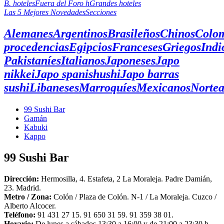
B. hoteles
Fuera del Foro h
Grandes hoteles
Las 5 Mejores Novedades
Secciones
Alemanes
Argentinos
Brasileños
Chinos
Colo
procedencias
Egipcios
Franceses
Griegos
Indi
Pakistaníes
Italianos
Japoneses
Japo
nikkei
Japo spanishushi
Japo barras
sushi
Libaneses
Marroquíes
Mexicanos
Norte
99 Sushi Bar
Gamán
Kabuki
Kappo
99 Sushi Bar
Dirección:
Hermosilla, 4. Estafeta, 2 La Moraleja. Padre Damián,
23. Madrid.
Metro /
Zona
:
Colón / Plaza de Colón. N-1 / La Moraleja. Cuzco /
Alberto Alcocer.
Teléfono:
91 431 27 15. 91 650 31 59. 91 359 38 01.
Horario:
De lunes a sábados 13:30 a 16:00 y de 21:00 a 23:30 h.