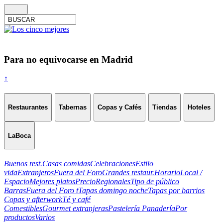
Para no equivocarse en Madrid
↑
Restaurantes
Tabernas
Copas y Cafés
Tiendas
Hoteles
LaBoca
Buenos rest.
Casas comidas
Celebraciones
Estilo
vida
Extranjeros
Fuera del Foro
Grandes restaur.
Horario
Local /
Espacio
Mejores platos
Precio
Regionales
Tipo de público
Barras
Fuera del Foro t
Tapas domingo noche
Tapas por barrios
Copas y afterwork
Té y café
Comestibles
Gourmet extranjeras
Pastelería Panadería
Por
productos
Varios