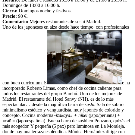
Domingos de 13:00 a 16:00 h.
Cierra:
Domingos noche y festivos.
Precio:
90 €.
Comentario:
Mejores restaurantes de sushi Madrid.
Uno de los japoneses en alza desde hace tiempo, con profesionales
con buen curriculum. S
e ha
incorporado Roberto Limas, como chef de cocina caliente para
todos los restaurantes del grupo Bambú. Uno de los mejores de
Madrid. El restaurante del Hotel Sanvy (NH), es de lo más
espectacular… desde la magnífica barra de
sushi.
Sala de sobrio
minimalismo estético y vanguardista, muy japonés de colorido y
concepto. Cocina moderna»
izakaya» + nikei
(japo/peruana) +
«cañí» (japo/española). Buena barra de sushi en Ponzano, quizás el
más acogedor. Y pequeña (5 pax) pero luminosa en La Moraleja,
donde hay una terraza espléndida. Mónica Hernández dirige con