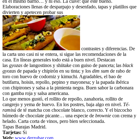
en el mismo barrio… y ni eso. La clave: que esté bueno.
Elaboraciones llenas de desparpajo y desenfado, tapas y platillos que
divierten y apetecen probar sus
contrastes y diferencias. De
la carta uno casi ni se entera, si sigue las recomendaciones de la
casa. En líneas generales todo está a buen nivel. Destacan
las
gyozas
de langostinos y shiitake con guiso de panceta; las
black
gyozas
de papada y chipirón en su tinta; y los
dim sum
de rabo de
toro con huevo de codorniz y kimuchi. Agradables, el bao de
butifarra, hoisin, repollo, pepino y mayonesa; y la papada ibérica
con chipirones y salsa a la pimienta negra. Buen sabor la carbonara
con gamba roja y salsa americana.
Lo que menos gustó, el rollito de repollo, zanahoria, rollito de
cangrejo y yema de huevo. En los postres, baja algo en nivel.
Té-
ramisú
de té matcha con chocolate blanco, correcto. Y el bizcocho
húmedo de chocolate picante… una especie de
brownie
con crema y
helado. Carta corta de vinos, pero bien seleccionada.
Tapas Barajas Madrid.
Tarjetas:
Si
Web:
www.derzubar.com