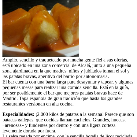
Amplio, sencillo y traqueteado por mucha gente fiel a sus ofertas,
está ubicado en una zona comercial de Alcalá, junto a una pequeña
zona ajardinada en la que madres, niños y jubilados toman el sol y
las patatas bravas, aperitivo del barrio por antonomasia.
El bar cuenta con una barra larga para desayunar y tapear, y algunas
pequeñas mesas para realizar una comida sencilla. Está en la guía,
por ser posiblemente el bar que mejores patatas bravas hace de
Madrid. Tapa española de gran tradición que hasta los grandes
restaurantes versionan en alta cocina.
Especialidades:
¡2.000 kilos de patatas a la semana! Parece que son
patacas gallegas, que cocidas llaman cachelos. Grandes, huecas,
«arenosas» y fundentes por dentro y con una ligera corteza
levemente dorada por fuera.
La salsa regada por encima, con la sencilla botella de licor reciclada