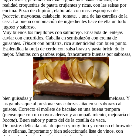
realidad croquetitas de patata crujientes y ricas, con las salsas por
encima. Pizza de chipirón, elaborada con masa esponjosa de
focaccia
, mayonesa, calabacín, tomate… una de las estrellas de la
casa. La buena combinación de ingredientes hace de ella un todo
jugoso y sabroso.
Muy buenos los mejillones con salmorejo. Ensalada de lentejas
caviar con encurtidos. Caballa en semisalazón con crema de
guisantes.
Trinxat
con butifarra, rica autenticidad con buen punto.
Espléndida la oreja de cerdo con salsa brava y pasta brick; de lo
mejor. Manitas con gambas rojas, francamente buenas por sabrosas,
bien guisadas y
melosas. Y
las gambas que al presionar sus cabezas añaden su saborazo al
guisote. Correcto el mollete de bacalao en una buena tempura
(pienso que con un mayor aderezo y acompañamiento, mejoraría el
bocata
). Buen sabor y punto del de la costilla de vaca.
De postre: delicada tarta de queso y muy fino y cremoso el brownie
de avellanas. Importante y bien seleccionada lista de vinos, con