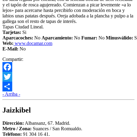
y el tapón de rosca agujereado. Comienzan a picar levemente «a lo
lejos» para acercarse hasta percibirlo con moderación en boca y
labios unas patatas después. Oreja adobada a la plancha y pulpo a la
gallega son el resto de tapas de interés.
Tapas Ciudad Lineal.
Tarjetas:
Si
Aparcacoches:
No
Aparcamiento
:
No
Fumar:
No
Minusválido:
S
Web:
www.docamar.com
E-Mail:
No
Compartir:
Facebook
Twitter
- Arriba -
Compartir
Jaizkibel
Dirección:
Albansanz, 67. Madrid.
Metro /
Zona
:
Suances / San Romualdo.
Teléfono:
91 304 16 41.