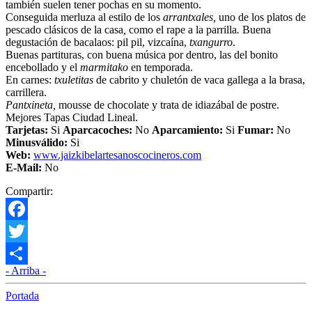
también suelen tener pochas en su momento.
Conseguida merluza al estilo de los
arrantxales,
uno de los platos de
pescado clásicos de la casa
,
como el rape a la parrilla
.
Buena
degustación de bacalaos: pil pil, vizcaína,
txangurro
.
Buenas partituras, con buena música por dentro, las del bonito
encebollado y el
marmitako
en temporada.
En carnes:
txuletitas
de cabrito y chuletón de vaca gallega a la brasa,
carrillera.
Pantxineta,
mousse de chocolate y trata de idiazábal de postre.
Mejores Tapas Ciudad Lineal.
Tarjetas:
Si
Aparcacoches:
No
Aparcamiento
:
Si
Fumar:
No
Minusválido:
Si
Web:
www.jaizkibelartesanoscocineros.com
E-Mail:
No
Compartir:
Facebook
Twitter
- Arriba -
Compartir
Portada