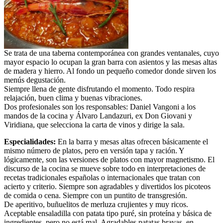
Se trata de una taberna contemporánea con grandes ventanales, cuyo
mayor espacio lo ocupan la gran barra con asientos y las mesas altas
de madera y hierro. Al fondo un pequeño comedor donde sirven los
menús degustación.
Siempre llena de gente disfrutando el momento. Todo respira
relajación, buen clima y buenas vibraciones.
Dos profesionales son los responsables: Daniel Vangoni a los
mandos de la cocina y Álvaro Landazuri, ex Don Giovani y
Viridiana, que selecciona la carta de vinos y dirige la sala.
Especialidades:
En la barra y mesas altas ofrecen básicamente el
mismo número de platos, pero en versión tapa y ración. Y
lógicamente, son las versiones de platos con mayor magnetismo. El
discurso de la cocina se mueve sobre todo en interpretaciones de
recetas tradicionales españolas o internacionales que tratan con
acierto y criterio. Siempre son agradables y divertidos los picoteos
de comida o cena. Siempre con un puntito de transgresión.
De aperitivo, buñuelitos de merluza crujientes y muy ricos.
Aceptable ensaladilla con patata tipo puré, sin proteína y básica de
ingredientes, pero no está mal. Agradables patatas bravas, en