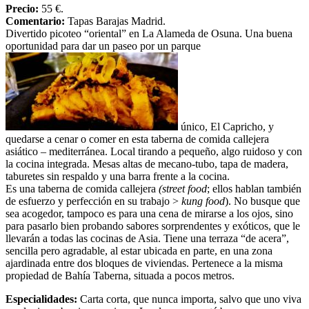
Precio:
55 €.
Comentario:
Tapas Barajas Madrid.
Divertido picoteo “oriental” en La Alameda de Osuna. Una buena
oportunidad para dar un paseo por un parque
único, El Capricho, y
quedarse a cenar o comer en esta taberna de comida callejera
asiático – mediterránea. Local tirando a pequeño, algo ruidoso y con
la cocina integrada. Mesas altas de mecano-tubo, tapa de madera,
taburetes sin respaldo y una barra frente a la cocina.
Es una taberna de comida callejera
(street food
; ellos hablan también
de esfuerzo y perfección en su trabajo >
kung food
). No busque que
sea acogedor, tampoco es para una cena de mirarse a los ojos, sino
para pasarlo bien probando sabores sorprendentes y exóticos, que le
llevarán a todas las cocinas de Asia. Tiene una terraza “de acera”,
sencilla pero agradable, al estar ubicada en parte, en una zona
ajardinada entre dos bloques de viviendas. Pertenece a la misma
propiedad de Bahía Taberna, situada a pocos metros.
Especialidades:
Carta corta, que nunca importa, salvo que uno viva