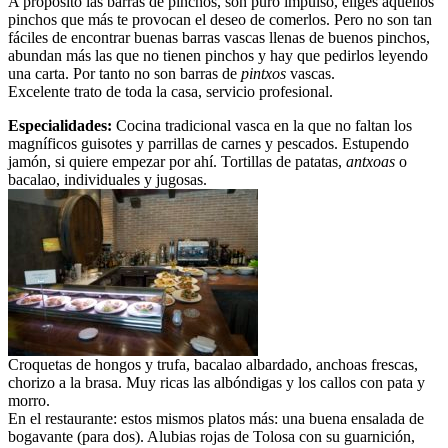
A propósito las barras de pinchos, son puro impulso, eliges aquellos
pinchos que más te provocan el deseo de comerlos. Pero no son tan
fáciles de encontrar buenas barras vascas llenas de buenos pinchos,
abundan más las que no tienen pinchos y hay que pedirlos leyendo
una carta. Por tanto no son barras de
pintxos
vascas.
Excelente trato de toda la casa, servicio profesional.
Especialidades:
Cocina tradicional vasca en la que no faltan los
magníficos guisotes y parrillas de carnes y pescados. Estupendo
jamón, si quiere empezar por ahí. Tortillas de patatas,
antxoas
o
bacalao, individuales y jugosas.
Croquetas de hongos y trufa, bacalao albardado, anchoas frescas,
chorizo a la brasa. Muy ricas las albóndigas y los callos con pata y
morro.
En el restaurante: estos mismos platos más: una buena ensalada de
bogavante (para dos). Alubias rojas de Tolosa con su guarnición,