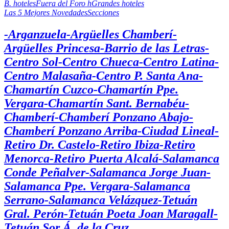
B. hoteles
Fuera del Foro h
Grandes hoteles
Las 5 Mejores Novedades
Secciones
-Arganzuela
-Argüelles Chamberí
-
Argüelles Princesa
-Barrio de las Letras
-
Centro Sol
-Centro Chueca
-Centro Latina
-
Centro Malasaña
-Centro P. Santa Ana
-
Chamartín Cuzco
-Chamartín Ppe.
Vergara
-Chamartín Sant. Bernabéu
-
Chamberí
-Chamberí Ponzano Abajo
-
Chamberí Ponzano Arriba
-Ciudad Lineal
-
Retiro Dr. Castelo
-Retiro Ibiza
-Retiro
Menorca
-Retiro Puerta Alcalá
-Salamanca
Conde Peñalver
-Salamanca Jorge Juan
-
Salamanca Ppe. Vergara
-Salamanca
Serrano
-Salamanca Velázquez
-Tetuán
Gral. Perón
-Tetuán Poeta Joan Maragall
-
Tetuán Sor Á. de la Cruz