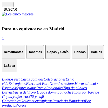
Para no equivocarse en Madrid
↑
Restaurantes
Tabernas
Copas y Cafés
Tiendas
Hoteles
LaBoca
Buenos rest.
Casas comidas
Celebraciones
Estilo
vida
Extranjeros
Fuera del Foro
Grandes restaur.
Horario
Local /
Espacio
Mejores platos
Precio
Regionales
Tipo de público
Barras
Fuera del Foro t
Tapas domingo noche
Tapas por barrios
Copas y afterwork
Té y café
Comestibles
Gourmet extranjeras
Pastelería Panadería
Por
productos
Varios