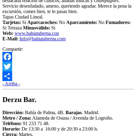
destacada relación de clásicos, añadas míticas y
champagnes
.
Servicio desenfadado, ameno, queriendo agradar. Merece la pena la
excursión, comes bien, te lo pasas bien.
Tapas Ciudad Lineal.
Tarjetas:
Si
Aparcacoches:
No
Aparcamiento:
No
Fumadores:
Si Terraza
Minusválido:
Si
Web:
www.bahiataberna.con
E-Mail:
Info@bahiataberna.com
Compartir:
Facebook
Twitter
- Arriba -
Compartir
Derzu Bar.
Dirección:
Bahía de Palma, 4B.
Barajas
. Madrid.
Metro / Zona:
Alameda de Osuna / Avenida de Logroño.
Teléfono:
91 233 71 48.
Horario:
De 13:30 a 16:00 y de 20:30 a 23:00 h.
Cierra:
Martes.