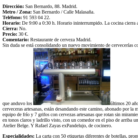
Dirección:
San Bernardo, 88. Madrid.
Metro /
Zona
:
San Bernardo / Calle Malasaña.
Teléfono:
91 593 04 22.
Horario:
De 9:00 a 0:30 h. Horario ininterrumpido. La cocina cierra a
Cierra:
No.
Precio:
30 €.
Comentario:
Restaurante de cerveza Madrid.
Sin duda se está consolidando un nuevo movimiento de cervecerías co
que anduvo los
últimos 20 añ
cerveceras artesanas, están desandando este camino, abonado por la mo
equipo de frío y 7 grifos con cervezas artesanas que rotan sin miramie
en tonos claros y ladrillo visto, con un comedor en el piso de arriba 
Atelier Belge. Y Rafael Zayas exPandelujo, de cocinero.
Especialidades:
La carta con 50 etiquetas diferentes de botellas, pro