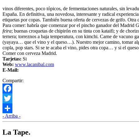
vinos diferentes, poco tópicos, de fermentaciones naturales, sin leva
España. En definitiva, una novedosa, interesante y radical experiencia
etiquetas por copas. También buena oferta de cervezas de grifo. Otra
Para comer: habría que comenzar por el pincho ganador del Madrid Go
feira
; buenas croquetas de chipirón en su tinta con kataifi; y de chori
ternera; torreznos a baja temperatura, con kimchi. Carne de vacuno ga
(yayaya… que el vino y el queso…). Nuestro mejor camino, tomar algun
copla, pop stars. Si se te acaba el vino, pides otra copa… y si el ques
Comer con cerveza Madrid.
Tarjetas:
Si
Web:
www.lacanibal.com
E-Mail:
Compartir:
Facebook
Twitter
- Arriba -
Compartir
La Tape.