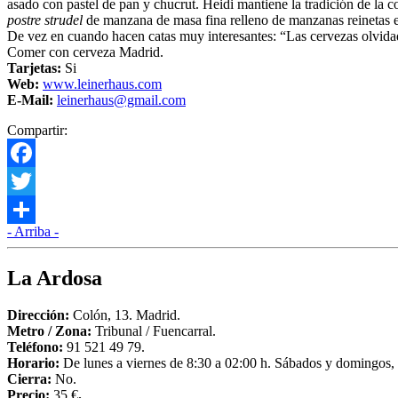
asado con pastel de pan y chucrut. Heidi mantiene la tradición de la 
postre strudel
de manzana de masa fina relleno de manzanas reinetas el
De vez en cuando hacen catas muy interesantes: “Las cervezas olvida
Comer con cerveza Madrid.
Tarjetas:
Si
Web:
www.leinerhaus.com
E-Mail:
leinerhaus@gmail.com
Compartir:
Facebook
Twitter
- Arriba -
Compartir
La Ardosa
Dirección:
Colón, 13. Madrid.
Metro / Zona
:
Tribunal / Fuencarral.
Teléfono:
91 521 49 79.
Horario:
De lunes a viernes de 8:30 a 02:00 h. Sábados y domingos, 
Cierra:
No.
Precio:
35 €
.