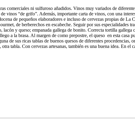
duras comerciales ni sulfuroso añadidos. Vinos muy variados de diferente
 de vinos “de grifo”. Además, importante carta de vinos, con una intere
 docena de pequeños elaboradores e incluso de cervezas propias de La Ca
urmet, de berberechos en escabeche. Seguir por sus especialidades tra
zo, lacón y queso; empanada gallega de bonito. Correcta tortilla gallega
llego a la brasa. Al margen de como prepostre, el queso en esta casa p
a de sus ricas tablas de buenos quesos de diferentes procedencias, org
o, otra tabla. Con cervezas artesanas, también es una buena idea. En el ca