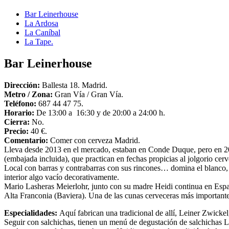
Bar Leinerhouse
La Ardosa
La Caníbal
La Tape.
Bar Leinerhouse
Dirección:
Ballesta 18. Madrid.
Metro / Zona:
Gran Vía / Gran Vía.
Teléfono:
687 44 47 75.
Horario:
De 13:00 a 16:30 y de 20:00 a 24:00 h.
Cierra:
No.
Precio:
40 €.
Comentario:
Comer con cerveza Madrid.
Lleva desde 2013 en el mercado, estaban en Conde Duque, pero en 20
(embajada incluida), que practican en fechas propicias al jolgorio cerv
Local con barras y contrabarras con sus rincones… domina el blanco,
interior algo vacío decorativamente.
Mario Lasheras Meierlohr, junto con su madre Heidi continua en Españ
Alta Franconia (Baviera). Una de las cunas cerveceras más important
Especialidades:
Aquí fabrican una tradicional de allí, Leiner Zwick
Seguir con salchichas, tienen un menú de degustación de salchichas Le