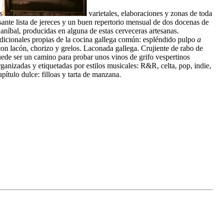
s
varietales, elaboraciones y zonas de toda
sante lista de jereces y un buen repertorio mensual de dos docenas de
níbal, producidas en alguna de estas cerveceras artesanas.
dicionales propias de la cocina gallega común: espléndido pulpo
a
 con lacón, chorizo y grelos. Laconada gallega. Crujiente de rabo de
uede ser un camino para probar unos vinos de grifo vespertinos
anizadas y etiquetadas por estilos musicales: R&R, celta, pop, indie,
pítulo dulce: filloas y tarta de manzana.