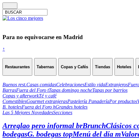
Para no equivocarse en Madrid
↑
Restaurantes
Tabernas
Copas y Cafés
Tiendas
Hoteles
Buenos rest.
Casas comidas
Celebraciones
Estilo vida
Extranjeros
Fuera
Barras
Fuera del Foro t
Tapas domingo noche
Tapas por barrios
Copas y afterwork
Té y café
Comestibles
Gourmet extranjeras
Pastelería Panadería
Por productos
B. hoteles
Fuera del Foro h
Grandes hoteles
Las 5 Mejores Novedades
Secciones
Arreglao pero informal br
Brunch
Clásicos c
bodegas
G. bodegas top
Menú del día m
Valor