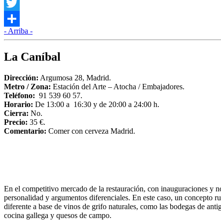
Facebook
Twitter
- Arriba -
Compartir
La Caníbal
Dirección:
Argumosa 28, Madrid.
Metro / Zona:
Estación del Arte – Atocha / Embajadores.
Teléfono:
91 539 60 57.
Horario:
De 13:00 a 16:30 y de 20:00 a 24:00 h.
Cierra:
No.
Precio:
35 €.
Comentario:
Comer con cerveza Madrid.
En el competitivo mercado de la restauración, con inauguraciones y no
personalidad y argumentos diferenciales. En este caso, un concepto r
diferente a base de vinos de grifo naturales, como las bodegas de ant
cocina gallega y quesos de campo.