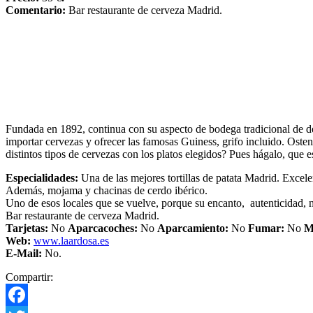
Comentario:
Bar restaurante de cerveza Madrid.
Fundada en 1892, continua con su aspecto de bodega tradicional de d
importar cervezas y ofrecer las famosas Guiness, grifo incluido. Ost
distintos tipos de cervezas con los platos elegidos? Pues hágalo, que
Especialidades:
Una de las mejores tortillas de patata Madrid. Excele
Además, mojama y chacinas de cerdo ibérico.
Uno de esos locales que se vuelve, porque su encanto, autenticidad, ni
Bar restaurante de cerveza Madrid.
Tarjetas:
No
Aparcacoches:
No
Aparcamiento
:
No
Fumar:
No
M
Web:
www.laardosa.es
E-Mail:
No.
Compartir: