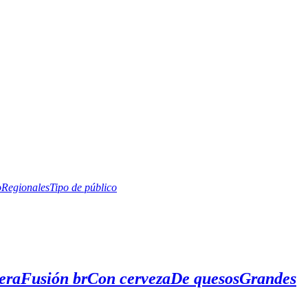
o
Regionales
Tipo de público
era
Fusión br
Con cerveza
De quesos
Grandes