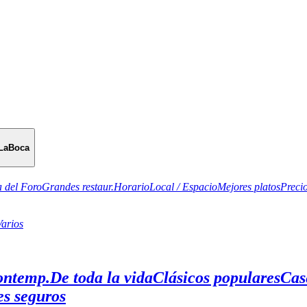
LaBoca
 del Foro
Grandes restaur.
Horario
Local / Espacio
Mejores platos
Preci
Varios
ontemp.
De toda la vida
Clásicos populares
Cas
es seguros