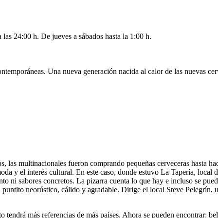
 las 24:00 h. De jueves a sábados hasta la 1:00 h.
ntemporáneas. Una nueva generación nacida al calor de las nuevas cerve
os, las multinacionales fueron comprando pequeñas cerveceras hasta ha
da y el interés cultural. En este caso, donde estuvo La Tapería, local
nto ni sabores concretos. La pizarra cuenta lo que hay e incluso se pued
un puntito neorústico, cálido y agradable. Dirige el local Steve Pelegrí
nto tendrá más referencias de más países. Ahora se pueden encontrar: bel