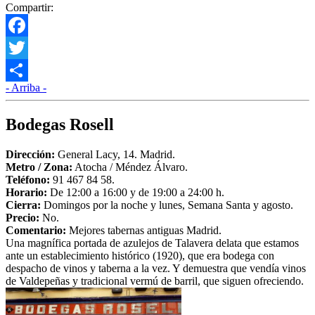
Compartir:
Facebook
Twitter
- Arriba -
Compartir
Bodegas Rosell
Dirección:
General Lacy, 14. Madrid.
Metro /
Zona
:
Atocha / Méndez Álvaro.
Teléfono:
91 467 84 58.
Horario:
De 12:00 a 16:00 y de 19:00 a 24:00 h.
Cierra:
Domingos por la noche y lunes, Semana Santa y agosto.
Precio:
No.
Comentario:
Mejores tabernas antiguas Madrid.
Una magnífica portada de azulejos de Talavera delata que estamos
ante un establecimiento histórico (1920), que era bodega con
despacho de vinos y taberna a la vez. Y demuestra que vendía vinos
de Valdepeñas y tradicional vermú de barril, que siguen ofreciendo.