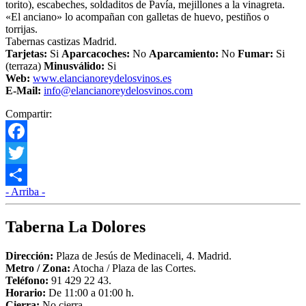
torito), escabeches, soldaditos de Pavía, mejillones a la vinagreta.
«El anciano» lo acompañan con galletas de huevo, pestiños o
torrijas.
Tabernas castizas Madrid.
Tarjetas:
Si
Aparcacoches:
No
Aparcamiento
:
No
Fumar:
Si
(terraza)
Minusválido:
Si
Web:
www.elancianoreydelosvinos.es
E-Mail:
info@elancianoreydelosvinos.com
Compartir:
Facebook
Twitter
- Arriba -
Compartir
Taberna La Dolores
Dirección:
Plaza de Jesús de Medinaceli, 4. Madrid.
Metro /
Zona
:
Atocha / Plaza de las Cortes.
Teléfono:
91 429 22 43.
Horario:
De 11:00 a 01:00 h.
Cierra:
No cierra.