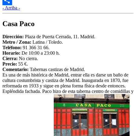
Twitter
- Arriba -
Compartir
Casa Paco
Dirección:
Plaza de Puerta Cerrada, 11. Madrid.
Metro /
Zona
:
Latina / Toledo.
Teléfono:
91 366 31 66.
Horario:
De 10:00 a 23:00 h.
Cierra:
No cierra.
Precio:
55 €.
Comentario:
Tabernas castizas de Madrid.
Es una de más histórica de Madrid, entrar ella es darse un baño de
cultura costumbrista y castiza de Madrid. Inaugurada en 1870, fue
reformada en 1933 y sigue en plena forma física desde entonces.
Espléndida fachada. Paco hizo de esta taberna centro de comidillas y