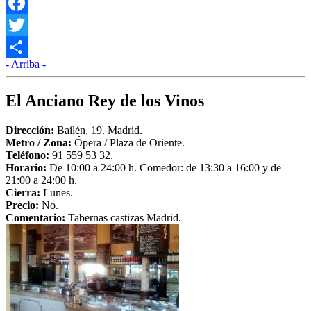
Facebook
Twitter
- Arriba -
Compartir
El Anciano Rey de los Vinos
Dirección:
Bailén, 19. Madrid.
Metro /
Zona
:
Ópera / Plaza de Oriente.
Teléfono:
91 559 53 32.
Horario:
De 10:00 a 24:00 h. Comedor: de 13:30 a 16:00 y de
21:00 a 24:00 h.
Cierra:
Lunes.
Precio:
No.
Comentario:
Tabernas castizas Madrid.