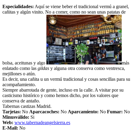
Especialidades:
Aquí se viene beber el tradicional vermú a granel,
cañitas y algún vinito. No a comer, como no sean unas patatas de
bolsa, aceitunas y algo
más
enlatado como las
gildas
y alguna otra conserva como ventresca,
mejillones o atún.
Es decir, una cañita u un vermú tradicional y cosas sencillas para su
acompañamiento.
Siempre abarrotada de gente, incluso en la calle. A visitar por su
casticismo histórico y como hemos dicho, por los valores que
conserva de antaño.
Tabernas castizas Madrid.
Tarjetas:
No
Aparcacoches:
No
Aparcamiento
:
No
Fumar:
No
Minusválido:
Si
Web:
www.tabernadeangelsierra.es
E-Mail:
No