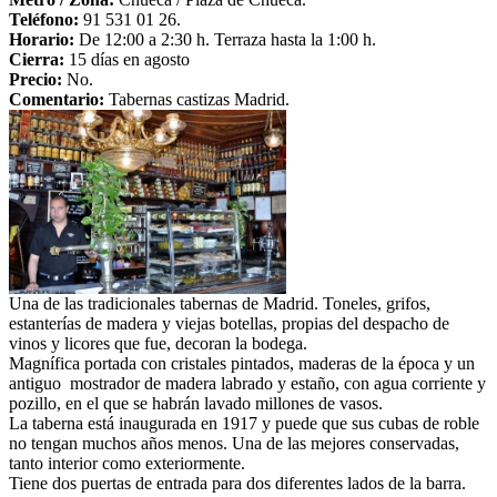
Teléfono:
91 531 01 26.
Horario:
De 12:00 a 2:30 h. Terraza hasta la 1:00 h.
Cierra:
15 días en agosto
Precio:
No.
Comentario:
Tabernas castizas Madrid.
Una de las tradicionales tabernas de Madrid. Toneles, grifos,
estanterías de madera y viejas botellas, propias del despacho de
vinos y licores que fue, decoran la bodega.
Magnífica portada con cristales pintados, maderas de la época y un
antiguo mostrador de madera labrado y estaño, con agua corriente y
pozillo, en el que se habrán lavado millones de vasos.
La taberna está inaugurada en 1917 y puede que sus cubas de roble
no tengan muchos años menos. Una de las mejores conservadas,
tanto interior como exteriormente.
Tiene dos puertas de entrada para dos diferentes lados de la barra.