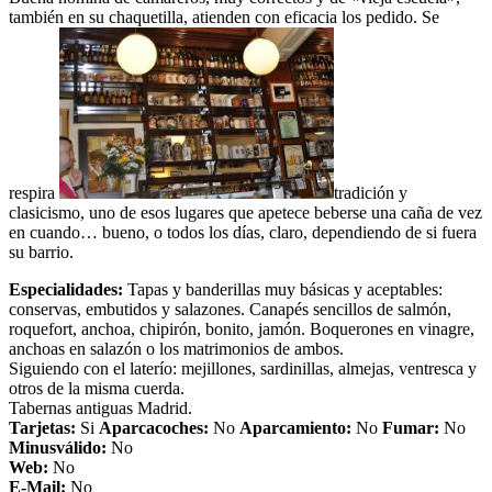
también en su chaquetilla, atienden con eficacia los pedido. Se
respira
tradición y
clasicismo, uno de esos lugares que apetece beberse una caña de vez
en cuando… bueno, o todos los días, claro, dependiendo de si fuera
su barrio.
Especialidades:
Tapas y banderillas muy básicas y aceptables:
conservas, embutidos y salazones. Canapés sencillos de salmón,
roquefort, anchoa, chipirón, bonito, jamón. Boquerones en vinagre,
anchoas en salazón o los matrimonios de ambos.
Siguiendo con el laterío: mejillones, sardinillas, almejas, ventresca y
otros de la misma cuerda.
Tabernas antiguas Madrid.
Tarjetas:
Si
Aparcacoches:
No
Aparcamiento
:
No
Fumar:
No
Minusválido:
No
Web:
No
E-Mail:
No