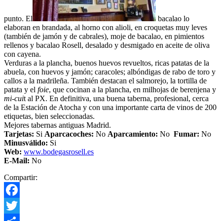
punto. El
bacalao lo
elaboran en brandada, al horno con alioli, en croquetas muy leves
(también de jamón y de cabrales), moje de bacalao, en pimientos
rellenos y bacalao Rosell, desalado y desmigado en aceite de oliva
con cayena.
Verduras a la plancha, buenos huevos revueltos, ricas patatas de la
abuela, con huevos y jamón; caracoles; albóndigas de rabo de toro y
callos a la madrileña. También destacan el salmorejo, la tortilla de
patata y el
foie
, que cocinan a la plancha, en milhojas de berenjena y
mi-cui
t al PX. En definitiva, una buena taberna, profesional, cerca
de la Estación de Atocha y con una importante carta de vinos de 200
etiquetas, bien seleccionadas.
Mejores tabernas antiguas Madrid.
Tarjetas:
Si
Aparcacoches:
No
Aparcamiento
:
No
Fumar:
No
Minusválido:
Si
Web:
www.bodegasrosell.es
E-Mail:
No
Compartir:
Facebook