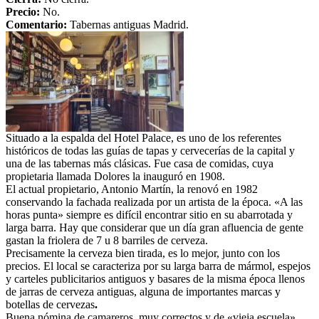
Precio:
No.
Comentario:
Tabernas antiguas Madrid.
Situado a la espalda del Hotel Palace, es uno de los referentes
históricos de todas las guías de tapas y cervecerías de la capital y
una de las tabernas más clásicas. Fue casa de comidas, cuya
propietaria llamada Dolores la inauguró en 1908.
El actual propietario, Antonio Martín, la renovó en 1982
conservando la fachada realizada por un artista de la época. «A las
horas punta» siempre es difícil encontrar sitio en su abarrotada y
larga barra. Hay que considerar que un día gran afluencia de gente
gastan la friolera de 7 u 8 barriles de cerveza.
Precisamente la cerveza bien tirada, es lo mejor, junto con los
precios. El local se caracteriza por su larga barra de mármol, espejos
y carteles publicitarios antiguos y basares de la misma época llenos
de jarras de cerveza antiguas, alguna de importantes marcas y
botellas de cervezas
.
Buena nómina de camareros, muy correctos y de «vieja escuela»,