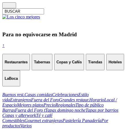
Para no equivocarse en Madrid
↑
Restaurantes
Tabernas
Copas y Cafés
Tiendas
Hoteles
LaBoca
Buenos rest.
Casas comidas
Celebraciones
Estilo
vida
Extranjeros
Fuera del Foro
Grandes restaur.
Horario
Local /
Espacio
Mejores platos
Precio
Regionales
Tipo de público
Barras
Fuera del Foro t
Tapas domingo noche
Tapas por barrios
Copas y afterwork
Té y café
Comestibles
Gourmet extranjeras
Pastelería Panadería
Por
productos
Varios