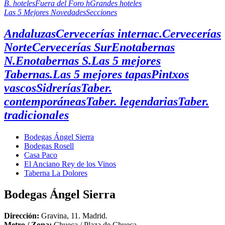
B. hoteles
Fuera del Foro h
Grandes hoteles
Las 5 Mejores Novedades
Secciones
Andaluzas
Cervecerías internac.
Cervecerías
Norte
Cervecerías Sur
Enotabernas
N.
Enotabernas S.
Las 5 mejores
Tabernas.
Las 5 mejores tapas
Pintxos
vascos
Sidrerías
Taber.
contemporáneas
Taber. legendarias
Taber.
tradicionales
Bodegas Ángel Sierra
Bodegas Rosell
Casa Paco
El Anciano Rey de los Vinos
Taberna La Dolores
Bodegas Ángel Sierra
Dirección:
Gravina, 11. Madrid.
Metro /
Zona
:
Chueca / Plaza de Chueca.