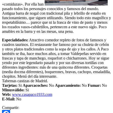
«comidazas». Por ella han
pasado todos los personajes conocidos y famosos del mundo.
Antigua barra de nogal con tradicional pila y lebrillo de estaño en
funcionamiento, que siguen utilizando. Siendo todo esto magnífico y
respetabilísimo… parece que ni la frasca de vino de pasto y menos
los rozados vasos-cubiletillos, pertenecen a este nuevo siglo. Poco
amables en la barra y en las mesas, una pena.
Especialidades:
Atractivo comedor repleto de fotos de famosos y
cuadros taurinos. El restaurante fue famoso por su chuleta de cebón
y otros platos tradicionales como la sopa de ajo y los callos. A Paco
también se iba, hace muchos años, a tomar Valdepeñas servido en
frascas y tapa de manchego, roquefort o chicharrones. Hoy se sigue
yendo por este legendario pasado y por sus diversas tortillas con
diferentes ingredientes: más de una quincena diferentes. Croquetas
(media docena diferentes), boquerones, bravas, cachopo, ensaladilla,
chopitos. Menú del día interesante.
Tabernas castizas de Madrid.
Tarjetas:
Si
Aparcacoches:
No
Aparcamiento
:
No
Fumar:
No
Minusválido:
Si
Web:
www.casapaco1933.com
E-Mail:
No
Compartir: