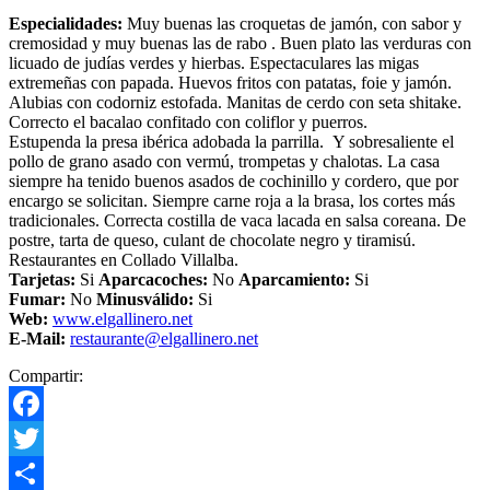
Especialidades:
Muy buenas las croquetas de jamón, con sabor y
cremosidad y muy buenas las de rabo . Buen plato las verduras con
licuado de judías verdes y hierbas. Espectaculares las migas
extremeñas con papada. Huevos fritos con patatas, foie y jamón.
Alubias con codorniz estofada. Manitas de cerdo con seta shitake.
Correcto el bacalao confitado con coliflor y puerros.
Estupenda la presa ibérica adobada la parrilla. Y sobresaliente el
pollo de grano asado con vermú, trompetas y chalotas. La casa
siempre ha tenido buenos asados de cochinillo y cordero, que por
encargo se solicitan. Siempre carne roja a la brasa, los cortes más
tradicionales. Correcta costilla de vaca lacada en salsa coreana. De
postre, tarta de queso, culant de chocolate negro y tiramisú.
Restaurantes en Collado Villalba.
Tarjetas:
Si
Aparcacoches:
No
Aparcamiento
:
Si
Fumar:
No
Minusválido:
Si
Web:
www.elgallinero.net
E-Mail:
restaurante@elgallinero.net
Compartir:
Facebook
Twitter