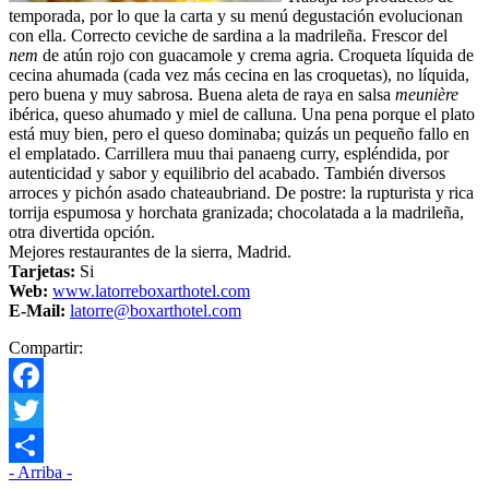
temporada, por lo que la carta y su menú degustación evolucionan
con ella. Correcto ceviche de sardina a la madrileña. Frescor del
nem
de atún rojo con guacamole y crema agria. Croqueta líquida de
cecina ahumada (cada vez más cecina en las croquetas), no líquida,
pero buena y muy sabrosa. Buena aleta de raya en salsa
meunière
ibérica, queso ahumado y miel de calluna. Una pena porque el plato
está muy bien, pero el queso dominaba; quizás un pequeño fallo en
el emplatado. Carrillera muu thai panaeng curry, espléndida, por
autenticidad y sabor y equilibrio del acabado. También diversos
arroces y pichón asado chateaubriand. De postre: la rupturista y rica
torrija espumosa y horchata granizada; chocolatada a la madrileña,
otra divertida opción.
Mejores restaurantes de la sierra, Madrid.
Tarjetas:
Si
Web:
www.latorreboxarthotel.com
E-Mail:
latorre@boxarthotel.com
Compartir:
Facebook
Twitter
- Arriba -
Compartir