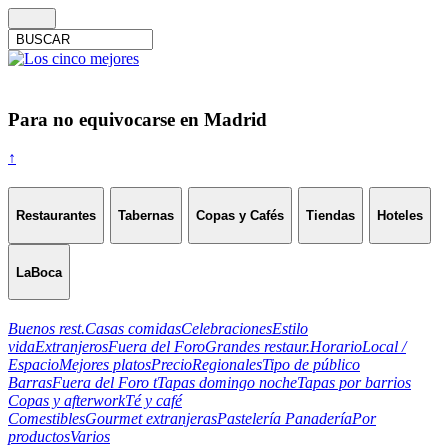
Para no equivocarse en Madrid
↑
Restaurantes
Tabernas
Copas y Cafés
Tiendas
Hoteles
LaBoca
Buenos rest.
Casas comidas
Celebraciones
Estilo
vida
Extranjeros
Fuera del Foro
Grandes restaur.
Horario
Local /
Espacio
Mejores platos
Precio
Regionales
Tipo de público
Barras
Fuera del Foro t
Tapas domingo noche
Tapas por barrios
Copas y afterwork
Té y café
Comestibles
Gourmet extranjeras
Pastelería Panadería
Por
productos
Varios