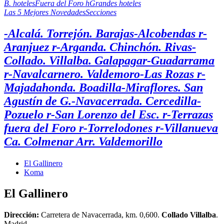
B. hoteles
Fuera del Foro h
Grandes hoteles
Las 5 Mejores Novedades
Secciones
-Alcalá. Torrejón. Barajas
-Alcobendas r
-
Aranjuez r
-Arganda. Chinchón. Rivas
-
Collado. Villalba. Galapagar
-Guadarrama
r
-Navalcarnero. Valdemoro
-Las Rozas r
-
Majadahonda. Boadilla
-Miraflores. San
Agustín de G.
-Navacerrada. Cercedilla
-
Pozuelo r
-San Lorenzo del Esc. r
-Terrazas
fuera del Foro r
-Torrelodones r
-Villanueva
Ca. Colmenar Arr. Valdemorillo
El Gallinero
Koma
El Gallinero
Dirección:
Carretera de Navacerrada, km. 0,600.
Collado Villalba
.
Madrid.