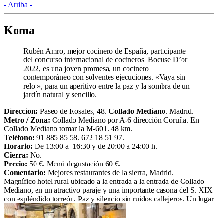
- Arriba -
Compartir
Koma
Rubén Amro, mejor cocinero de España, participante
del concurso internacional de cocineros, Bocuse D’or
2022, es una joven promesa, un cocinero
contemporáneo con solventes ejecuciones. «Vaya sin
reloj», para un aperitivo entre la paz y la sombra de un
jardín natural y sencillo.
Dirección:
Paseo de Rosales, 48.
Collado Mediano
. Madrid.
Metro / Zona:
Collado Mediano por A-6 dirección Coruña. En
Collado Mediano tomar la M-601. 48 km.
Teléfono:
91 885 85 58. 672 18 51 97.
Horario:
De 13:00 a 16:30 y de 20:00 a 24:00 h.
Cierra:
No.
Precio:
50 €. Menú degustación 60 €.
Comentario:
Mejores restaurantes de la sierra, Madrid.
Magnífico hotel rural ubicado a la entrada a la entrada de Collado
Mediano, en un atractivo paraje y una importante casona del S. XIX
con espléndido torreón. Paz y silencio sin ruidos callejeros. Un lugar