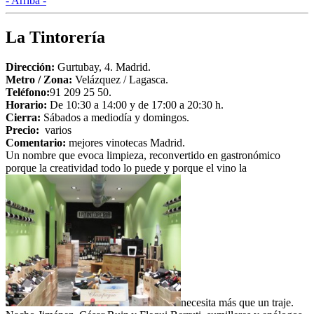
- Arriba -
Compartir
La Tintorería
Dirección:
Gurtubay, 4. Madrid.
Metro /
Zona:
Velázquez / Lagasca.
Teléfono:
91 209 25 50.
Horario:
De 10:30 a 14:00 y de 17:00 a 20:30 h.
Cierra:
Sábados a mediodía y domingos.
Precio:
varios
Comentario:
mejores vinotecas Madrid.
Un nombre que evoca limpieza, reconvertido en gastronómico
porque la creatividad todo lo puede y porque el vino la
necesita más que un traje.