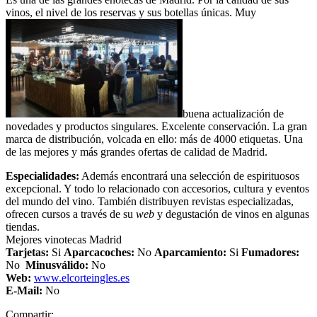
vinos, el nivel de los reservas y sus botellas únicas. Muy
buena actualización de
novedades y productos singulares. Excelente conservación. La gran
marca de distribución, volcada en ello: más de 4000 etiquetas. Una
de las mejores y más grandes ofertas de calidad de Madrid.
Especialidades:
Además encontrará una selección de espirituosos
excepcional. Y todo lo relacionado con accesorios, cultura y eventos
del mundo del vino. También distribuyen revistas especializadas,
ofrecen cursos a través de su
web
y degustación de vinos en algunas
tiendas.
Mejores vinotecas Madrid
Tarjetas:
Si
Aparcacoches:
No
Aparcamiento
:
Si
Fumadores:
No
Minusválido:
No
Web:
www.elcorteingles.es
E-Mail:
No
Compartir: