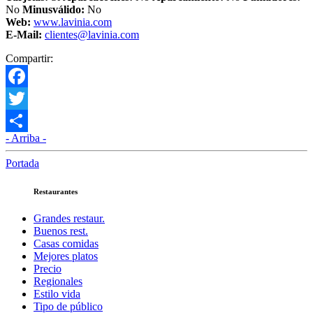
No
Minusválido:
No
Web:
www.lavinia.com
E-Mail:
clientes@lavinia.com
Compartir:
Facebook
Twitter
- Arriba -
Compartir
Portada
Restaurantes
Grandes restaur.
Buenos rest.
Casas comidas
Mejores platos
Precio
Regionales
Estilo vida
Tipo de público