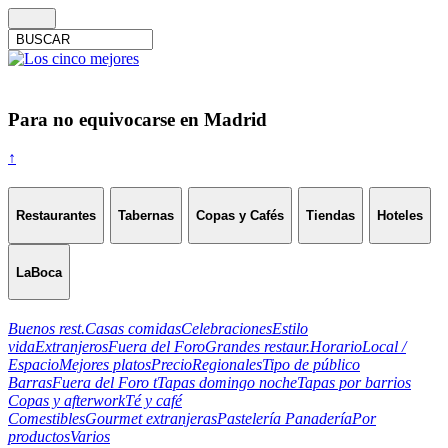
Para no equivocarse en Madrid
↑
Restaurantes
Tabernas
Copas y Cafés
Tiendas
Hoteles
LaBoca
Buenos rest.
Casas comidas
Celebraciones
Estilo
vida
Extranjeros
Fuera del Foro
Grandes restaur.
Horario
Local /
Espacio
Mejores platos
Precio
Regionales
Tipo de público
Barras
Fuera del Foro t
Tapas domingo noche
Tapas por barrios
Copas y afterwork
Té y café
Comestibles
Gourmet extranjeras
Pastelería Panadería
Por
productos
Varios