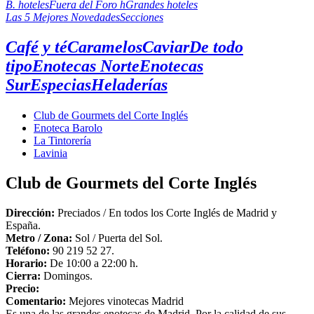
B. hoteles
Fuera del Foro h
Grandes hoteles
Las 5 Mejores Novedades
Secciones
Café y té
Caramelos
Caviar
De todo
tipo
Enotecas Norte
Enotecas
Sur
Especias
Heladerías
Club de Gourmets del Corte Inglés
Enoteca Barolo
La Tintorería
Lavinia
Club de Gourmets del Corte Inglés
Dirección:
Preciados / En todos los Corte Inglés de Madrid y
España.
Metro /
Zona
:
Sol / Puerta del Sol.
Teléfono:
90 219 52 27.
Horario:
De 10:00 a 22:00 h.
Cierra:
Domingos.
Precio:
Comentario:
Mejores vinotecas Madrid
Es una de las grandes enotecas de Madrid. Por la calidad de sus