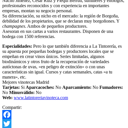
Nacho Jiménez, César Ruiz y Flequi Berruti, sumilleres y enólogos,
profesionales reconocidos y con experiencia en importantes
empresas, montan su negocio personal.
Su diferenciación, su nicho en el mercado: la región de Borgoña,
debilidad de los propietarios, que se declaran muy borgoñones. Y
champagnes
. Ambos de pequeños productores.
Asesoran en sus cartas a varios restaurantes. Disponen de una
bodega con 1500 referencias.
Especialidades:
Pero lo que también diferencia a La Tintorería, es
su apuesta por pequeñas bodegas y productores locales que se
empeñan en crear vinos únicos. Series limitadas, algunos
biodinámicos y otros fruto de la recuperación de variedades
autóctonas de uvas, «en peligro de extinción» o con unas
características sin igual.
Cursos y catas semanales, catas «a tu
manera», etc.
Mejores vinotecas Madrid
Tarjetas:
Si
Aparcacoches:
No
Aparcamiento
:
No
Fumadores:
No
Minusválido:
No
Web:
www.latintoreriavinoteca.com
Compartir:
Facebook