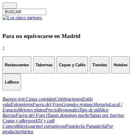
Para no equivocarse en Madrid
↑
Restaurantes
Tabernas
Copas y Cafés
Tiendas
Hoteles
LaBoca
Buenos rest.
Casas comidas
Celebraciones
Estilo
vida
Extranjeros
Fuera del Foro
Grandes restaur.
Horario
Local /
Espacio
Mejores platos
Precio
Regionales
Tipo de público
Barras
Fuera del Foro t
Tapas domingo noche
Tapas por barrios
Copas y afterwork
Té y café
Comestibles
Gourmet extranjeras
Pastelería Panadería
Por
productos
Varios