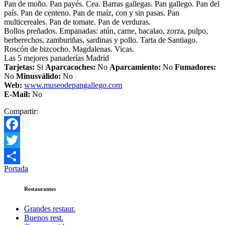
Pan de moño. Pan payés. Cea. Barras gallegas. Pan gallego. Pan del
país. Pan de centeno. Pan de maíz, con y sin pasas. Pan
multicereales. Pan de tomate. Pan de verduras.
Bollos preñados. Empanadas: atún, carne, bacalao, zorza, pulpo,
berberechos, zamburiñas, sardinas y pollo. Tarta de Santiago.
Roscón de bizcocho. Magdalenas. Vicas.
Las 5 mejores panaderías Madrid
Tarjetas:
Si
Aparcacoches:
No
Aparcamiento
:
No
Fumadores:
No
Minusválido:
No
Web:
www.museodepangallego.com
E-Mail:
No
Compartir:
Facebook
Twitter
Portada
Compartir
Restaurantes
Grandes restaur.
Buenos rest.