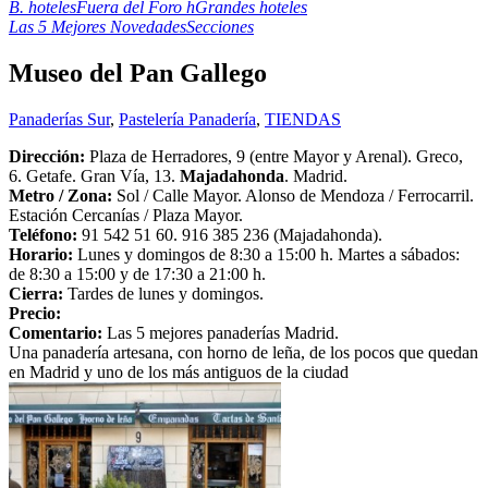
B. hoteles
Fuera del Foro h
Grandes hoteles
Las 5 Mejores Novedades
Secciones
Museo del Pan Gallego
Panaderías Sur
,
Pastelería Panadería
,
TIENDAS
Dirección:
Plaza de Herradores, 9 (entre Mayor y Arenal). Greco,
6. Getafe. Gran Vía, 13.
Majadahonda
. Madrid.
Metro /
Zona
:
Sol / Calle Mayor. Alonso de Mendoza / Ferrocarril.
Estación Cercanías / Plaza Mayor.
Teléfono:
91 542 51 60. 916 385 236 (Majadahonda).
Horario:
Lunes y domingos de 8:30 a 15:00 h. Martes a sábados:
de 8:30 a 15:00 y de 17:30 a 21:00 h.
Cierra:
Tardes de lunes y domingos.
Precio:
Comentario:
Las 5 mejores panaderías Madrid.
Una panadería artesana, con horno de leña, de los pocos que quedan
en Madrid y uno de los más antiguos de la ciudad