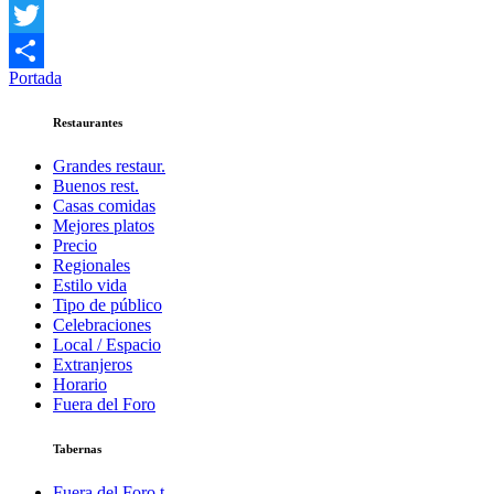
Facebook
Twitter
Portada
Compartir
Restaurantes
Grandes restaur.
Buenos rest.
Casas comidas
Mejores platos
Precio
Regionales
Estilo vida
Tipo de público
Celebraciones
Local / Espacio
Extranjeros
Horario
Fuera del Foro
Tabernas
Fuera del Foro t