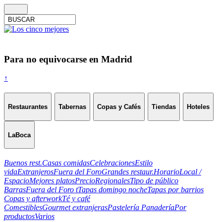
Para no equivocarse en Madrid
↑
Restaurantes
Tabernas
Copas y Cafés
Tiendas
Hoteles
LaBoca
Buenos rest.
Casas comidas
Celebraciones
Estilo
vida
Extranjeros
Fuera del Foro
Grandes restaur.
Horario
Local /
Espacio
Mejores platos
Precio
Regionales
Tipo de público
Barras
Fuera del Foro t
Tapas domingo noche
Tapas por barrios
Copas y afterwork
Té y café
Comestibles
Gourmet extranjeras
Pastelería Panadería
Por
productos
Varios