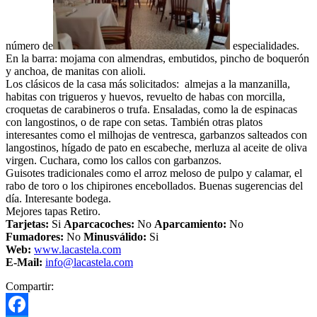
número de
especialidades.
En la barra: mojama con almendras, embutidos, pincho de boquerón
y anchoa, de manitas con alioli.
Los clásicos de la casa más solicitados: almejas a la manzanilla,
habitas con trigueros y huevos, revuelto de habas con morcilla,
croquetas de carabineros o trufa. Ensaladas, como la de espinacas
con langostinos, o de rape con setas. También otras platos
interesantes como el milhojas de ventresca, garbanzos salteados con
langostinos, hígado de pato en escabeche, merluza al aceite de oliva
virgen. Cuchara, como los callos con garbanzos.
Guisotes tradicionales como el arroz meloso de pulpo y calamar, el
rabo de toro o los chipirones encebollados. Buenas sugerencias del
día. Interesante bodega.
Mejores tapas Retiro.
Tarjetas:
Si
Aparcacoches:
No
Aparcamiento
:
No
Fumadores:
No
Minusválido:
Si
Web:
www.lacastela.com
E-Mail:
info@lacastela.com
Compartir: