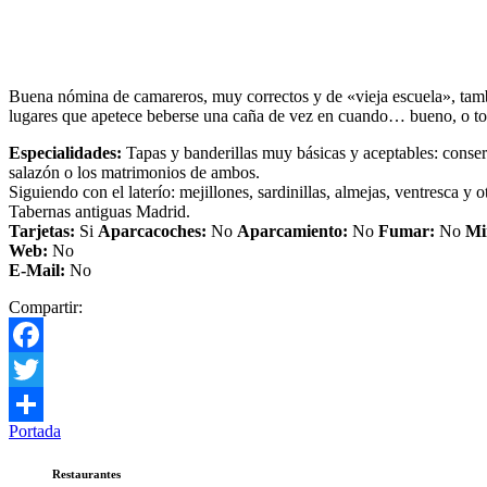
Buena nómina de camareros, muy correctos y de «vieja escuela», tambi
lugares que apetece beberse una caña de vez en cuando… bueno, o todo
Especialidades:
Tapas y banderillas muy básicas y aceptables: conser
salazón o los matrimonios de ambos.
Siguiendo con el laterío: mejillones, sardinillas, almejas, ventresca y 
Tabernas antiguas Madrid.
Tarjetas:
Si
Aparcacoches:
No
Aparcamiento
:
No
Fumar:
No
Mi
Web:
No
E-Mail:
No
Compartir:
Facebook
Twitter
Portada
Compartir
Restaurantes