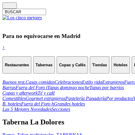
Para no equivocarse en Madrid
↑
Restaurantes
Tabernas
Copas y Cafés
Tiendas
Hoteles
Buenos rest.
Casas comidas
Celebraciones
Estilo vida
Extranjeros
Fuera
Barras
Fuera del Foro t
Tapas domingo noche
Tapas por barrios
Copas y afterwork
Té y café
Comestibles
Gourmet extranjeras
Pastelería Panadería
Por productos
B. hoteles
Fuera del Foro h
Grandes hoteles
Las 5 Mejores Novedades
Secciones
Taberna La Dolores
Barras
,
Taber. tradicionales
,
TABERNAS