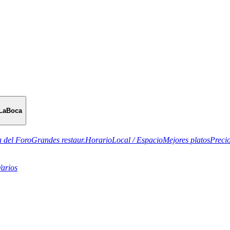
LaBoca
 del Foro
Grandes restaur.
Horario
Local / Espacio
Mejores platos
Preci
Varios