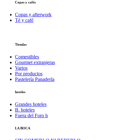
Copas y cafés
Copas y afterwork
Té y café
Tiendas
Comestibles
Gourmet extranjeras
Varios
Por productos
Pastelería Panadería
hoteles
Grandes hoteles
B. hoteles
Fuera del Foro h
LA BOCA