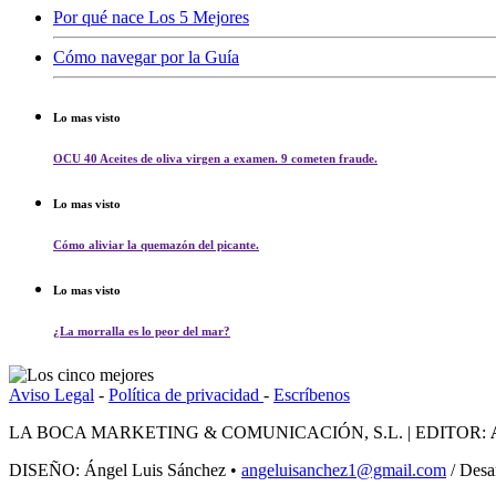
Por qué nace Los 5 Mejores
Cómo navegar por la Guía
Lo mas visto
OCU 40 Aceites de oliva virgen a examen. 9 cometen fraude.
Lo mas visto
Cómo aliviar la quemazón del picante.
Lo mas visto
¿La morralla es lo peor del mar?
Aviso Legal
-
Política de privacidad
-
Escríbenos
LA BOCA MARKETING & COMUNICACIÓN, S.L. | EDITOR:
DISEÑO: Ángel Luis Sánchez •
angeluisanchez1@gmail.com
/ Desa