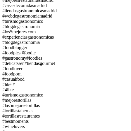
#mejoresrestaurantesmadrid
#casasdecomidasmadrid
#tiendasgastronomicasmadrid
#webdegastronomiamadrid
#turismogastronomico
#blogdegastronomia
#los5mejores.com
#experienciasgastronomicas
#blogdegastronomia
#foodblogger
#foodpics #foodie
#gastronomy#foodies
#delicatssen#tiendasgourmet
#foodlover
#foodporn
#casualfood
#like #
#4like
#turismogastronomico
#mejorestorillas
#las5mejorestortillas
#tortillastabernas
#tortillasrestaurantes
#bestmoments
#winelovers