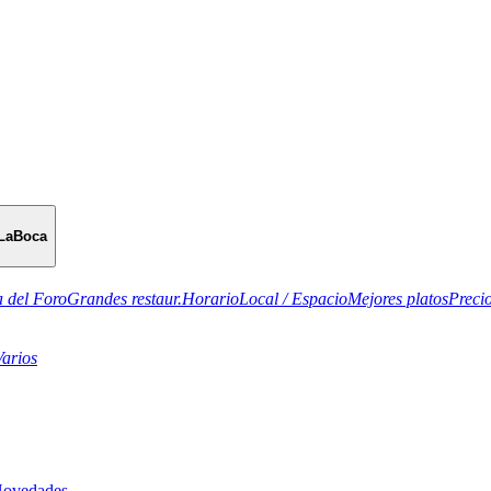
LaBoca
 del Foro
Grandes restaur.
Horario
Local / Espacio
Mejores platos
Preci
Varios
Novedades