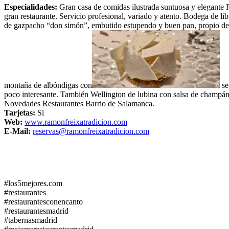
Especialidades:
Gran casa de comidas ilustrada suntuosa y elegante
gran restaurante. Servicio profesional, variado y atento. Bodega de lib
de gazpacho “don simón”, embutido estupendo y buen pan, propio de su
montaña de albóndigas con
se
poco interesante. También Wellington de lubina con salsa de champán
Novedades Restaurantes Barrio de Salamanca.
Tarjetas:
Si
Web:
www.ramonfreixatradicion.com
E-Mail:
reservas@ramonfreixatradicion.com
#los5mejores.com
#restaurantes
#restaurantesconencanto
#restaurantesmadrid
#tabernasmadrid