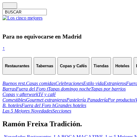
Para no equivocarse en Madrid
↑
Restaurantes
Tabernas
Copas y Cafés
Tiendas
Hoteles
Buenos rest.
Casas comidas
Celebraciones
Estilo vida
Extranjeros
Fuera
Barras
Fuera del Foro t
Tapas domingo noche
Tapas por barrios
Copas y afterwork
Té y café
Comestibles
Gourmet extranjeras
Pastelería Panadería
Por productos
B. hoteles
Fuera del Foro h
Grandes hoteles
Las 5 Mejores Novedades
Secciones
Ramón Freixa Tradición.
-Novedades Restaurantes
,
LA BOCA MAGAZINE
,
Las 5 Mejores 