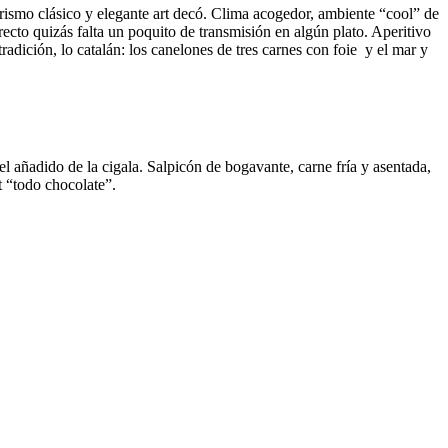
rismo clásico y elegante art decó. Clima acogedor, ambiente “cool” de
recto quizás falta un poquito de transmisión en algún plato. Aperitivo
ición, lo catalán: los canelones de tres carnes con foie y el mar y
l añadido de la cigala. Salpicón de bogavante, carne fría y asentada,
t “todo chocolate”.