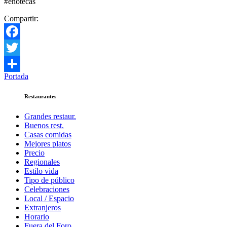
#enotecas
Compartir:
Facebook
Twitter
Portada
Compartir
Restaurantes
Grandes restaur.
Buenos rest.
Casas comidas
Mejores platos
Precio
Regionales
Estilo vida
Tipo de público
Celebraciones
Local / Espacio
Extranjeros
Horario
Fuera del Foro