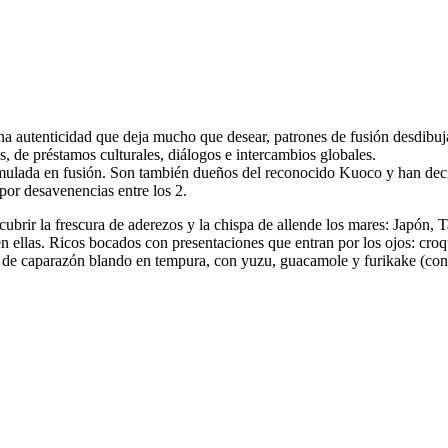
una autenticidad que deja mucho que desear, patrones de fusión desdibuj
, de préstamos culturales, diálogos e intercambios globales.
ulada en fusión. Son también dueños del reconocido Kuoco y han decidi
or desavenencias entre los 2.
scubrir la frescura de aderezos y la chispa de allende los mares: Japón,
ellas. Ricos bocados con presentaciones que entran por los ojos: croqu
 de caparazón blando en tempura, con yuzu, guacamole y furikake (cond