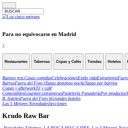
Para no equivocarse en Madrid
↑
Restaurantes
Tabernas
Copas y Cafés
Tiendas
Hoteles
Buenos rest.
Casas comidas
Celebraciones
Estilo vida
Extranjeros
Fuera
Barras
Fuera del Foro t
Tapas domingo noche
Tapas por barrios
Copas y afterwork
Té y café
Comestibles
Gourmet extranjeras
Pastelería Panadería
Por productos
B. hoteles
Fuera del Foro h
Grandes hoteles
Las 5 Mejores Novedades
Secciones
Krudo Raw Bar
-Novedades Tabernas
,
LA BOCA MAGAZINE
,
Las 5 Mejores Nov