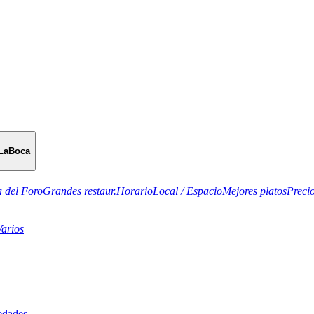
LaBoca
 del Foro
Grandes restaur.
Horario
Local / Espacio
Mejores platos
Preci
Varios
edades