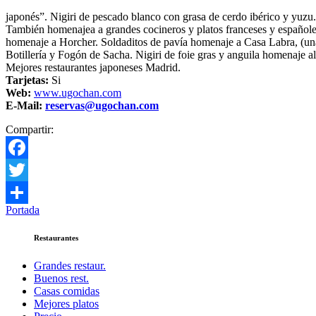
japonés”. Nigiri de pescado blanco con grasa de cerdo ibérico y yuzu.
También homenajea a grandes cocineros y platos franceses y españoles,
homenaje a Horcher. Soldaditos de pavía homenaje a Casa Labra, (u
Botillería y Fogón de Sacha. Nigiri de foie gras y anguila homenaje
Mejores restaurantes japoneses Madrid.
Tarjetas:
Si
Web:
www.ugochan.com
E-Mail:
reservas@ugochan.com
Compartir:
Facebook
Twitter
Portada
Compartir
Restaurantes
Grandes restaur.
Buenos rest.
Casas comidas
Mejores platos