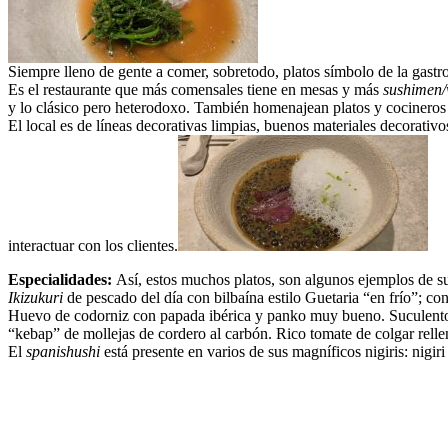
Siempre lleno de gente a comer, sobretodo, platos símbolo de la gastro
Es el restaurante que más comensales tiene en mesas y más
sushimen
y lo clásico pero heterodoxo. También homenajean platos y cocineros 
El local es de líneas decorativas limpias, buenos materiales decorativo
interactuar con los clientes.
Especialidades:
Así, estos muchos platos, son algunos ejemplos de su
Ikizukuri
de pescado del día con bilbaína estilo Guetaria “en frío”; co
Huevo de codorniz con papada ibérica y panko muy bueno. Suculento p
“kebap” de mollejas de cordero al carbón. Rico tomate de colgar relle
El
spanishushi
está presente en varios de sus magníficos nigiris: nigi