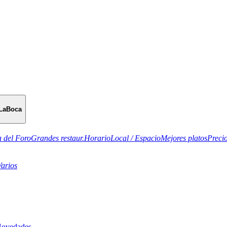
LaBoca
 del Foro
Grandes restaur.
Horario
Local / Espacio
Mejores platos
Preci
Varios
Novedades