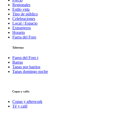
Precio
Regionales
Estilo vida
Tipo de público
Celebraciones
Local / Espacio
Extranjeros
Horario
Fuera del Foro
Tabernas
Fuera del Foro t
Barras
Tapas por barrios
Tapas domingo noche
Copas y cafés
Copas y afterwork
Té y café