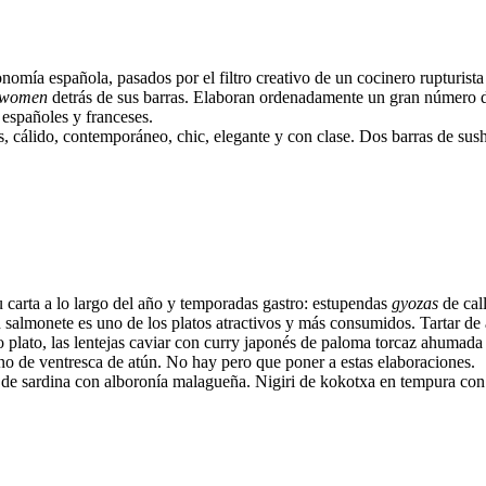
nomía española, pasados por el filtro creativo de un cocinero rupturista
/women
detrás de sus barras. Elaboran ordenadamente un gran número de 
españoles y franceses.
s, cálido, contemporáneo, chic, elegante y con clase. Dos barras de sushi
 carta a lo largo del año y temporadas gastro: estupendas
gyozas
de call
n salmonete es uno de los platos atractivos y más consumidos. Tartar de 
lato, las lentejas caviar con curry japonés de paloma torcaz ahumada
no de ventresca de atún. No hay pero que poner a estas elaboraciones.
ri de sardina con alboronía malagueña. Nigiri de kokotxa en tempura con