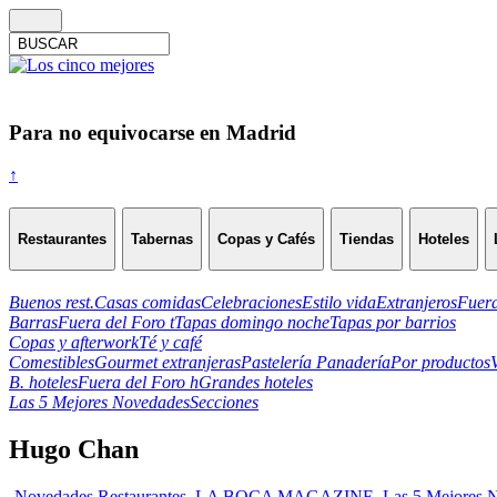
Para no equivocarse en Madrid
↑
Restaurantes
Tabernas
Copas y Cafés
Tiendas
Hoteles
Buenos rest.
Casas comidas
Celebraciones
Estilo vida
Extranjeros
Fuera
Barras
Fuera del Foro t
Tapas domingo noche
Tapas por barrios
Copas y afterwork
Té y café
Comestibles
Gourmet extranjeras
Pastelería Panadería
Por productos
B. hoteles
Fuera del Foro h
Grandes hoteles
Las 5 Mejores Novedades
Secciones
Hugo Chan
-Novedades Restaurantes
,
LA BOCA MAGAZINE
,
Las 5 Mejores 