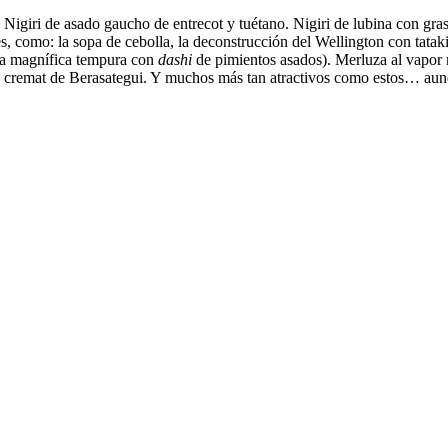
 Nigiri de asado gaucho de entrecot y tuétano. Nigiri de lubina con gra
 como: la sopa de cebolla, la deconstrucción del Wellington con tataki 
na magnífica tempura con
dashi
de pimientos asados). Merluza al vapor 
 al cremat de Berasategui. Y muchos más tan atractivos como estos… au