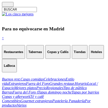
Para no equivocarse en Madrid
↑
Restaurantes
Tabernas
Copas y Cafés
Tiendas
Hoteles
LaBoca
Buenos rest.
Casas comidas
Celebraciones
Estilo
vida
Extranjeros
Fuera del Foro
Grandes restaur.
Horario
Local /
Espacio
Mejores platos
Precio
Regionales
Tipo de público
Barras
Fuera del Foro t
Tapas domingo noche
Tapas por barrios
Copas y afterwork
Té y café
Comestibles
Gourmet extranjeras
Pastelería Panadería
Por
productos
Varios