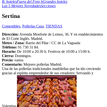
B. hoteles
Fuera del Foro h
Grandes hoteles
Las 5 Mejores Novedades
Secciones
Sertina
Comestibles
,
Pollerías Caza
,
TIENDAS
Dirección:
Avenida Monforte de Lemos, 36. Y en establecimientos
de El Corte Inglés. Madrid.
Metro /
Zona
:
Barrio del Pilar / CC de La Vaguada
Teléfono:
91 730 31 84.
Horario:
De 10:00 a 20:30 h. Festivos de 10:00 a 15:00 h.
Cierra:
Domingos.
Precio:
varios
Comentario:
Mejores pollerías Madrid.
Una de las pollerías tradicionales madrileñas que ha ido creciendo
gracias al espíritu emprendedor de sus creadores: Servando y
Valentina.