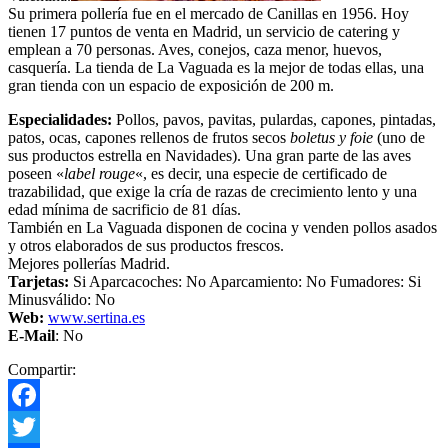
Su primera pollería fue en el mercado de Canillas en 1956. Hoy
tienen 17 puntos de venta en Madrid, un servicio de catering y
emplean a 70 personas. Aves, conejos, caza menor, huevos,
casquería. La tienda de La Vaguada es la mejor de todas ellas, una
gran tienda con un espacio de exposición de 200 m.
Especialidades:
Pollos, pavos, pavitas, pulardas, capones, pintadas,
patos, ocas, capones rellenos de frutos secos
boletus y foie
(uno de
sus productos estrella en Navidades). Una gran parte de las aves
poseen «
label rouge
«, es decir, una especie de certificado de
trazabilidad, que exige la cría de razas de crecimiento lento y una
edad mínima de sacrificio de 81 días.
También en La Vaguada disponen de cocina y venden pollos asados
y otros elaborados de sus productos frescos.
Mejores pollerías Madrid.
Tarjetas:
Si Aparcacoches: No Aparcamiento: No Fumadores: Si
Minusválido: No
Web:
www.sertina.es
E-Mail
: No
Compartir:
Facebook