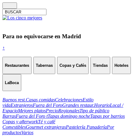
Para no equivocarse en Madrid
↑
Restaurantes
Tabernas
Copas y Cafés
Tiendas
Hoteles
LaBoca
Buenos rest.
Casas comidas
Celebraciones
Estilo
vida
Extranjeros
Fuera del Foro
Grandes restaur.
Horario
Local /
Espacio
Mejores platos
Precio
Regionales
Tipo de público
Barras
Fuera del Foro t
Tapas domingo noche
Tapas por barrios
Copas y afterwork
Té y café
Comestibles
Gourmet extranjeras
Pastelería Panadería
Por
productos
Varios