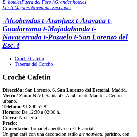
B. hoteles
Fuera del Foro h
Grandes hoteles
Las 5 Mejores Novedades
Secciones
-Alcobendas t
-Aranjuez t
-Aravaca t
-
Guadarrama t
-Majadahonda t
-
Navacerrada t
-Pozuelo t
-San Lorenzo del
Esc. t
Croché Cafetin
Taberna del Corcho
Croché Cafetin
Dirección:
San Lorenzo, 6.
San Lorenzo del Escorial
. Madrid.
Metro /
Zona:
N-VI, Salida 47. A 54 km de Madrid. / Centro
urbano.
Teléfono:
91 890 52 82.
Horario:
De 12:30 a 02:30 h.
Cierra:
No cierra.
Precio:
Comentario:
Tomar el aperitivo en El Escorial.
Un gran café con una decoración estilo
art nouveau
, parisino, con