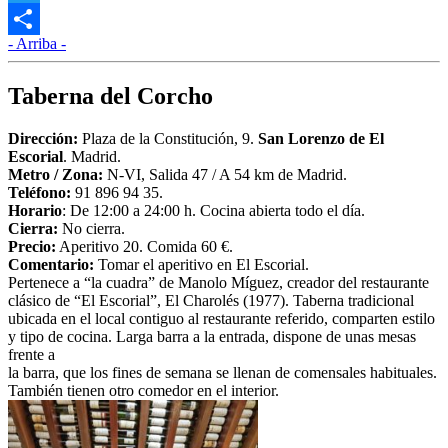
Twitter
- Arriba -
Compartir
Taberna del Corcho
Dirección:
Plaza de la Constitución, 9.
San Lorenzo de El
Escorial
. Madrid.
Metro / Zona:
N-VI, Salida 47 / A 54 km de Madrid.
Teléfono:
91 896 94 35.
Horario
: De 12:00 a 24:00 h. Cocina abierta todo el día.
Cierra:
No cierra.
Precio:
Aperitivo 20. Comida 60 €.
Comentario:
Tomar el aperitivo en El Escorial.
Pertenece a “la cuadra” de Manolo Míguez, creador del restaurante
clásico de “El Escorial”, El Charolés (1977). Taberna tradicional
ubicada en el local contiguo al restaurante referido, comparten estilo
y tipo de cocina. Larga barra a la entrada, dispone de unas mesas
frente a
la barra, que los fines de semana se llenan de comensales habituales.
También tienen otro comedor en el interior.