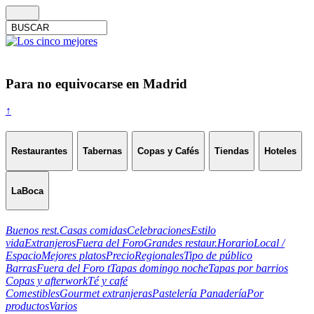
Para no equivocarse en Madrid
↑
Restaurantes
Tabernas
Copas y Cafés
Tiendas
Hoteles
LaBoca
Buenos rest.
Casas comidas
Celebraciones
Estilo
vida
Extranjeros
Fuera del Foro
Grandes restaur.
Horario
Local /
Espacio
Mejores platos
Precio
Regionales
Tipo de público
Barras
Fuera del Foro t
Tapas domingo noche
Tapas por barrios
Copas y afterwork
Té y café
Comestibles
Gourmet extranjeras
Pastelería Panadería
Por
productos
Varios