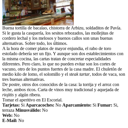
Buena tortilla de bacalao, chistorra de Arbizu, soldaditos de Pavía.
Si le gusta la casquería, los sesitos rebozados, las mollejitas de
cordero lechal y los melosos y buenos callos son unas buenas
alternativas. Sobre todo, los últimos.
A la hora de comer platos de mayor enjundia, el rabo de toro
estofado debería ser un fijo. Y aunque son dos establecimientos con
la misma cocina, las cartas tratan de concretar especialidades
diferentes. Pero claro, lo que no pueden evitar son los cortes de
vacuno, otro de los puntos fuertes de la casa madre. El chuletón de
medio kilo de lomo, el solomillo y el
steak tartar
, todos de vaca, son
tres buenas alternativas.
De postre, otros dos conocidos de la casa: la torrija y el arroz con
leche, ambos ricos. Carta de vinos muy tradicional y aquejada de
riojitis
y algún ribera.
Tomar el aperitivo en El Escorial.
Tarjetas:
Si
Aparcacoches:
No
Aparcamiento
:
Si
Fumar:
Si,
terraza
Minusválido:
No
Web:
No
E-Mail:
No