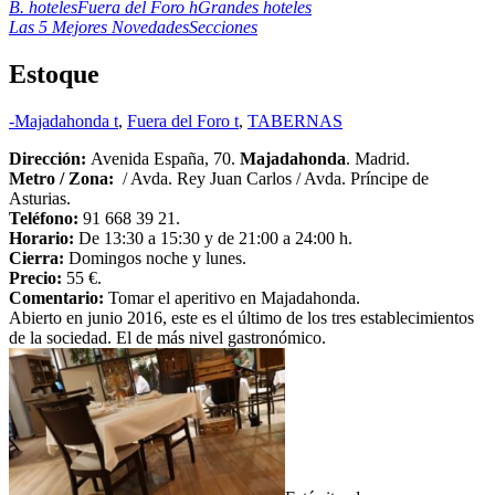
B. hoteles
Fuera del Foro h
Grandes hoteles
Las 5 Mejores Novedades
Secciones
Estoque
-Majadahonda t
,
Fuera del Foro t
,
TABERNAS
Dirección:
Avenida España, 70.
Majadahonda
. Madrid.
Metro / Zona:
/ Avda. Rey Juan Carlos / Avda. Príncipe de
Asturias.
Teléfono:
91 668 39 21.
Horario:
De 13:30 a 15:30 y de 21:00 a 24:00 h.
Cierra:
Domingos noche y lunes.
Precio:
55 €.
Comentario:
Tomar el aperitivo en Majadahonda.
Abierto en junio 2016, este es el último de los tres establecimientos
de la sociedad. El de más nivel gastronómico.