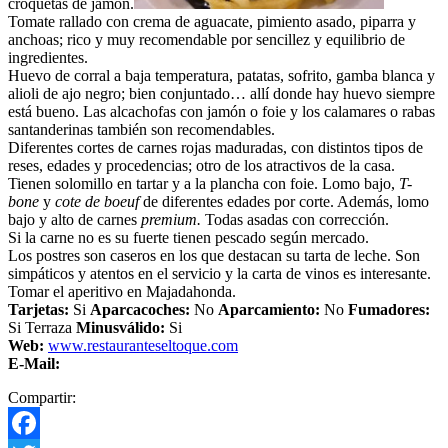
croquetas de jamón.
Tomate rallado con crema de aguacate, pimiento asado, piparra y
anchoas; rico y muy recomendable por sencillez y equilibrio de
ingredientes.
Huevo de corral a baja temperatura, patatas, sofrito, gamba blanca y
alioli de ajo negro; bien conjuntado… allí donde hay huevo siempre
está bueno. Las alcachofas con jamón o foie y los calamares o rabas
santanderinas también son recomendables.
Diferentes cortes de carnes rojas maduradas, con distintos tipos de
reses, edades y procedencias; otro de los atractivos de la casa.
Tienen solomillo en tartar y a la plancha con foie. Lomo bajo,
T-
bone
y
cote de boeuf
de diferentes edades por corte. Además, lomo
bajo y alto de carnes
premium.
Todas asadas con corrección.
Si la carne no es su fuerte tienen pescado según mercado.
Los postres son caseros en los que destacan su tarta de leche. Son
simpáticos y atentos en el servicio y la carta de vinos es interesante.
Tomar el aperitivo en Majadahonda.
Tarjetas:
Si
Aparcacoches:
No
Aparcamiento:
No
Fumadores:
Si Terraza
Minusválido:
Si
Web:
www.restauranteseltoque.com
E-Mail:
Compartir: