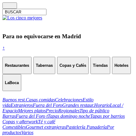
Para no equivocarse en Madrid
↑
Restaurantes
Tabernas
Copas y Cafés
Tiendas
Hoteles
LaBoca
Buenos rest.
Casas comidas
Celebraciones
Estilo
vida
Extranjeros
Fuera del Foro
Grandes restaur.
Horario
Local /
Espacio
Mejores platos
Precio
Regionales
Tipo de público
Barras
Fuera del Foro t
Tapas domingo noche
Tapas por barrios
Copas y afterwork
Té y café
Comestibles
Gourmet extranjeras
Pastelería Panadería
Por
productos
Varios