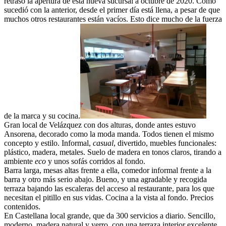
retrasó la apertura de esta nueva sucursal a octubre de 2020. Como
sucedió con la anterior, desde el primer día está llena, a pesar de que
muchos otros restaurantes están vacíos. Esto dice mucho de la fuerza
de la marca y su cocina.
Gran local de Velázquez con dos alturas, donde antes estuvo
Ansorena, decorado como la moda manda. Todos tienen el mismo
concepto y estilo. Informal,
casual
, divertido, muebles funcionales:
plástico, madera, metales. Suelo de madera en tonos claros, tirando a
ambiente
eco
y unos sofás corridos al fondo.
Barra larga, mesas altas frente a ella, comedor informal frente a la
barra y otro más serio abajo. Bueno, y una agradable y recogida
terraza bajando las escaleras del acceso al restaurante, para los que
necesitan el pitillo en sus vidas. Cocina a la vista al fondo. Precios
contenidos.
En Castellana local grande, que da 300 servicios a diario. Sencillo,
moderno, madera natural y yerro, con una terraza interior excelente,