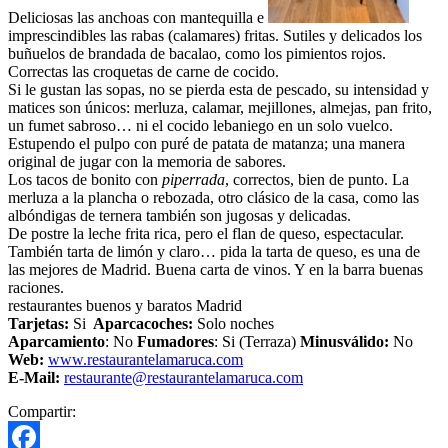
Deliciosas las anchoas con mantequilla e
imprescindibles las rabas (calamares) fritas. Sutiles y delicados los
buñuelos de brandada de bacalao, como los pimientos rojos.
Correctas las croquetas de carne de cocido.
Si le gustan las sopas, no se pierda esta de pescado, su intensidad y
matices son únicos: merluza, calamar, mejillones, almejas, pan frito,
un fumet sabroso… ni el cocido lebaniego en un solo vuelco.
Estupendo el pulpo con puré de patata de matanza; una manera
original de jugar con la memoria de sabores.
Los tacos de bonito con
piperrada
, correctos, bien de punto. La
merluza a la plancha o rebozada, otro clásico de la casa, como las
albóndigas de ternera también son jugosas y delicadas.
De postre la leche frita rica, pero el flan de queso, espectacular.
También tarta de limón y claro… pida la tarta de queso, es una de
las mejores de Madrid. Buena carta de vinos. Y en la barra buenas
raciones.
restaurantes buenos y baratos Madrid
Tarjetas:
Si
Aparcacoches:
Solo noches
Aparcamiento
: No
Fumadores
: Si (Terraza)
Minusválido:
No
Web:
www.restaurantelamaruca.com
E-Mail:
restaurante@restaurantelamaruca.com
Compartir: