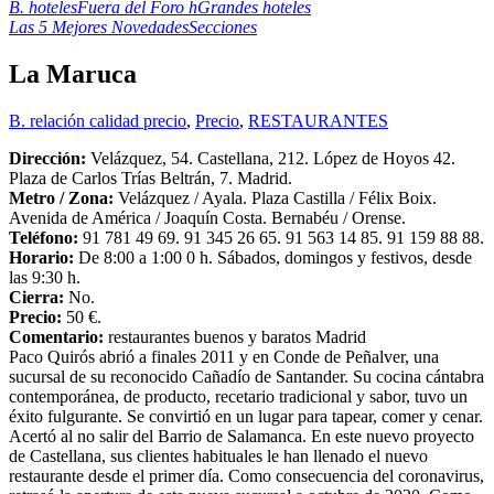
B. hoteles
Fuera del Foro h
Grandes hoteles
Las 5 Mejores Novedades
Secciones
La Maruca
B. relación calidad precio
,
Precio
,
RESTAURANTES
Dirección:
Velázquez, 54. Castellana, 212. López de Hoyos 42.
Plaza de Carlos Trías Beltrán, 7. Madrid.
Metro / Zona:
Velázquez / Ayala. Plaza Castilla / Félix Boix.
Avenida de América / Joaquín Costa. Bernabéu / Orense.
Teléfono:
91 781 49 69. 91 345 26 65. 91 563 14 85. 91 159 88 88.
Horario:
De 8:00 a 1:00 0 h. Sábados, domingos y festivos, desde
las 9:30 h.
Cierra:
No.
Precio:
50 €.
Comentario:
restaurantes buenos y baratos Madrid
Paco Quirós abrió a finales 2011 y en Conde de Peñalver, una
sucursal de su reconocido Cañadío de Santander. Su cocina cántabra
contemporánea, de producto, recetario tradicional y sabor, tuvo un
éxito fulgurante. Se convirtió en un lugar para tapear, comer y cenar.
Acertó al no salir del Barrio de Salamanca. En este nuevo proyecto
de Castellana, sus clientes habituales le han llenado el nuevo
restaurante desde el primer día. Como consecuencia del coronavirus,