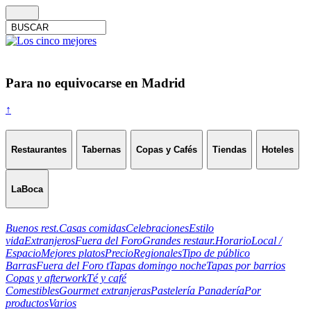
Para no equivocarse en Madrid
↑
Restaurantes
Tabernas
Copas y Cafés
Tiendas
Hoteles
LaBoca
Buenos rest.
Casas comidas
Celebraciones
Estilo
vida
Extranjeros
Fuera del Foro
Grandes restaur.
Horario
Local /
Espacio
Mejores platos
Precio
Regionales
Tipo de público
Barras
Fuera del Foro t
Tapas domingo noche
Tapas por barrios
Copas y afterwork
Té y café
Comestibles
Gourmet extranjeras
Pastelería Panadería
Por
productos
Varios