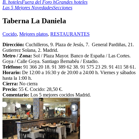
B. hoteles
Fuera del Foro h
Grandes hoteles
Las 5 Mejores Novedades
Secciones
Taberna La Daniela
Cocido
,
Mejores platos
,
RESTAURANTES
Dirección:
Cuchilleros, 9. Plaza de Jesús, 7. General Pardiñas, 21.
Gutierrez Solana, 2. Madrid.
Metro /
Zona:
Sol / Plaza Mayor. Banco de España / Las Cortes.
Goya / Calle Goya. Santiago Bernabéu / Estadio.
Teléfono:
91 366 20 18. 91 389 62 38. 91 575 23 29. 91 411 58 61.
Horario:
De 12:00 a 16:30 y de 20:00 a 24:00 h. Viernes y sábados
hasta la 1:00 h.
Cierra:
No cierra
Precio:
55 €. Cocido: 28,50 €.
Comentario:
Los 5 mejores cocidos Madrid.