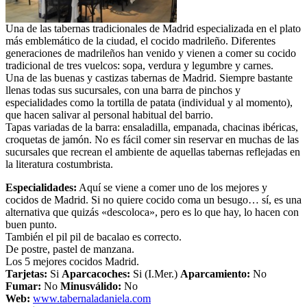
Una de las tabernas tradicionales de Madrid especializada en el plato
más emblemático de la ciudad, el cocido madrileño. Diferentes
generaciones de madrileños han venido y vienen a comer su cocido
tradicional de tres vuelcos: sopa, verdura y legumbre y carnes.
Una de las buenas y castizas tabernas de Madrid. Siempre bastante
llenas todas sus sucursales, con una barra de pinchos y
especialidades como la tortilla de patata (individual y al momento),
que hacen salivar al personal habitual del barrio.
Tapas variadas de la barra: ensaladilla, empanada, chacinas ibéricas,
croquetas de jamón. No es fácil comer sin reservar en muchas de las
sucursales que recrean el ambiente de aquellas tabernas reflejadas en
la literatura costumbrista.
Especialidades:
Aquí se viene a comer uno de los mejores y
cocidos de Madrid. Si no quiere cocido coma un besugo… sí, es una
alternativa que quizás «descoloca», pero es lo que hay, lo hacen con
buen punto.
También el pil pil de bacalao es correcto.
De postre, pastel de manzana.
Los 5 mejores cocidos Madrid.
Tarjetas:
Si
Aparcacoches:
Si (I.Mer.)
Aparcamiento
:
No
Fumar:
No
Minusválido:
No
Web:
www.tabernaladaniela.com