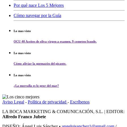
Por qué nace Los 5 Mejores
Cómo navegar por la Guía
Lo mas visto
OCU 40 Aceites de oliva virgen a examen. 9 cometen fraude.
Lo mas visto
Cómo aliviar la quemazón del picante.
Lo mas visto
¿La morralla es lo peor del mar?
Aviso Legal
-
Política de privacidad
-
Escríbenos
LA BOCA MARKETING & COMUNICACIÓN, S.L. | EDITOR:
Alfredo Franco Jubete
DISEÑO: Ángel Luis Sánchez •
angeluisanchez1@gmail.com
/