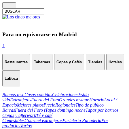
Para no equivocarse en Madrid
↑
Restaurantes
Tabernas
Copas y Cafés
Tiendas
Hoteles
LaBoca
Buenos rest.
Casas comidas
Celebraciones
Estilo
vida
Extranjeros
Fuera del Foro
Grandes restaur.
Horario
Local /
Espacio
Mejores platos
Precio
Regionales
Tipo de público
Barras
Fuera del Foro t
Tapas domingo noche
Tapas por barrios
Copas y afterwork
Té y café
Comestibles
Gourmet extranjeras
Pastelería Panadería
Por
productos
Varios