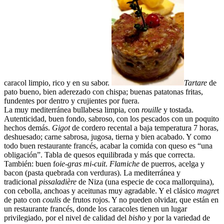
caracol limpio, rico y en su sabor.
Tartare
de
pato bueno, bien aderezado con chispa; buenas patatonas fritas,
fundentes por dentro y crujientes por fuera.
La muy mediterránea bullabesa limpia, con
rouille
y tostada.
Autenticidad, buen fondo, sabroso, con los pescados con un poquito
hechos demás.
Gigot
de cordero recental a baja temperatura 7 horas,
deshuesado; carne sabrosa, jugosa, tierna y bien acabado. Y como
todo buen restaurante francés, acabar la comida con queso es “una
obligación”. Tabla de quesos equilibrada y más que correcta.
También: buen f
oie-gras mi-cuit
.
Flamiche
de puerros, acelga y
bacon (pasta quebrada con verduras). La mediterránea y
tradicional
pissaladière
de Niza (una especie de coca mallorquina),
con cebolla, anchoas y aceitunas muy agradable. Y el clásico
magre
t
de pato con
coulis
de frutos rojos. Y no pueden olvidar, que están en
un restaurante francés, donde los caracoles tienen un lugar
privilegiado, por el nivel de calidad del
bisho
y por la variedad de