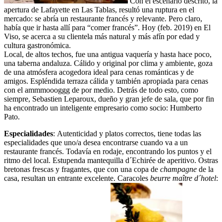
Con el escenario descrito, la
apertura de Lafayette en Las Tablas, resultó una ruptura en el
mercado: se abría un restaurante francés y relevante. Pero claro,
había que ir hasta allí para “comer francés”. Hoy (feb. 2019) en El
Viso, se acerca a su clientela más natural y más afín por edad y
cultura gastronómica.
Local, de altos techos, fue una antigua vaquería y hasta hace poco,
una taberna andaluza. Cálido y original por clima y ambiente, goza
de una atmósfera acogedora ideal para cenas románticas y de
amigos. Espléndida terraza cálida y también apropiada para cenas
con el ammmoooggg de por medio. Detrás de todo esto, como
siempre, Sebastien Leparoux, dueño y gran jefe de sala, que por fin
ha encontrado un inteligente empresario como socio: Humberto
Pato.
Especialidades
: Autenticidad y platos correctos, tiene todas las
especialidades que uno/a desea encontrarse cuando va a un
restaurante francés. Todavía en rodaje, encontrando los puntos y el
ritmo del local. Estupenda mantequilla d´Echirée de aperitivo. Ostras
bretonas frescas y fragantes, que con una copa de
champagne
de la
casa, resultan un entrante excelente. Caracoles
beurre maître d´hotel
: