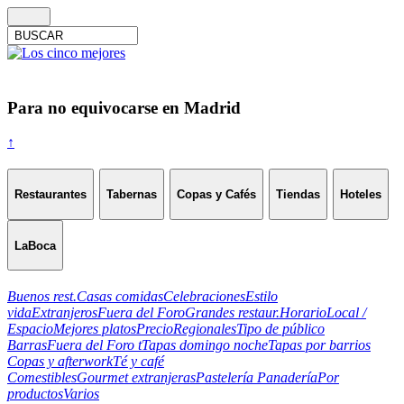
Para no equivocarse en Madrid
↑
Restaurantes
Tabernas
Copas y Cafés
Tiendas
Hoteles
LaBoca
Buenos rest.
Casas comidas
Celebraciones
Estilo
vida
Extranjeros
Fuera del Foro
Grandes restaur.
Horario
Local /
Espacio
Mejores platos
Precio
Regionales
Tipo de público
Barras
Fuera del Foro t
Tapas domingo noche
Tapas por barrios
Copas y afterwork
Té y café
Comestibles
Gourmet extranjeras
Pastelería Panadería
Por
productos
Varios