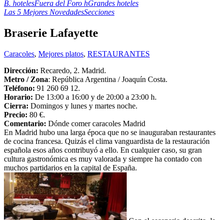
B. hoteles
Fuera del Foro h
Grandes hoteles
Las 5 Mejores Novedades
Secciones
Braserie Lafayette
Caracoles
,
Mejores platos
,
RESTAURANTES
Dirección:
Recaredo, 2. Madrid.
Metro / Zona
: República Argentina / Joaquín Costa.
Teléfono:
91 260 69 12.
Horario:
De 13:00 a 16:00 y de 20:00 a 23:00 h.
Cierra:
Domingos y lunes y martes noche.
Precio:
80 €.
Comentario:
Dónde comer caracoles Madrid
En Madrid hubo una larga época que no se inauguraban restaurantes
de cocina francesa. Quizás el clima vanguardista de la restauración
española esos años contribuyó a ello. En cualquier caso, su gran
cultura gastronómica es muy valorada y siempre ha contado con
muchos partidarios en la capital de España.