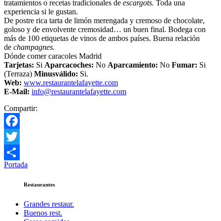
tratamientos o recetas tradicionales de
escargots.
Toda una
experiencia si le gustan.
De postre rica tarta de limón merengada y cremoso de chocolate,
goloso y de envolvente cremosidad… un buen final. Bodega con
más de 100 etiquetas de vinos de ambos países. Buena relación
de
champagnes.
Dónde comer caracoles Madrid
Tarjetas:
Si
Aparcacoches:
No
Aparcamiento
:
No
Fumar:
Si
(Terraza)
Minusválido:
Si.
Web:
www.restaurantelafayette.com
E-Mail:
info@restaurantelafayette.com
Compartir:
Facebook
Twitter
Portada
Compartir
Restaurantes
Grandes restaur.
Buenos rest.