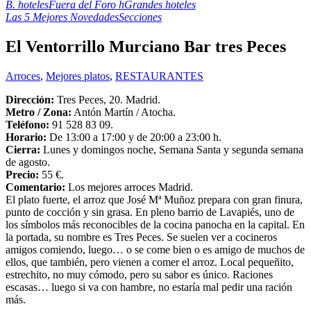
B. hoteles
Fuera del Foro h
Grandes hoteles
Las 5 Mejores Novedades
Secciones
El Ventorrillo Murciano Bar tres Peces
Arroces
,
Mejores platos
,
RESTAURANTES
Dirección:
Tres Peces, 20. Madrid.
Metro / Zona:
Antón Martín / Atocha.
Teléfono:
91 528 83 09.
Horario:
De 13:00 a 17:00 y de 20:00 a 23:00 h.
Cierra:
Lunes y domingos noche, Semana Santa y segunda semana
de agosto.
Precio:
55 €.
Comentario:
Los mejores arroces Madrid.
El plato fuerte, el arroz que José Mª Muñoz prepara con gran finura,
punto de cocción y sin grasa. En pleno barrio de Lavapiés, uno de
los símbolos más reconocibles de la cocina panocha en la capital. En
la portada, su nombre es Tres Peces. Se suelen ver a cocineros
amigos comiendo, luego… o se come bien o es amigo de muchos de
ellos, que también, pero vienen a comer el arroz. Local pequeñito,
estrechito, no muy cómodo, pero su sabor es único. Raciones
escasas… luego si va con hambre, no estaría mal pedir una ración
más.