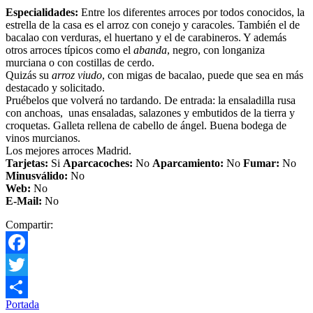
Especialidades:
Entre los diferentes arroces por todos conocidos, la
estrella de la casa es el arroz con conejo y caracoles. También el de
bacalao con verduras, el huertano y el de carabineros. Y además
otros arroces típicos como el
abanda
, negro, con longaniza
murciana o con costillas de cerdo.
Quizás su
arroz viudo
, con migas de bacalao, puede que sea en más
destacado y solicitado.
Pruébelos que volverá no tardando. De entrada: la ensaladilla rusa
con anchoas, unas ensaladas, salazones y embutidos de la tierra y
croquetas. Galleta rellena de cabello de ángel. Buena bodega de
vinos murcianos.
Los mejores arroces Madrid.
Tarjetas:
Si
Aparcacoches:
No
Aparcamiento
:
No
Fumar:
No
Minusválido:
No
Web:
No
E-Mail:
No
Compartir:
Facebook
Twitter
Portada
Compartir