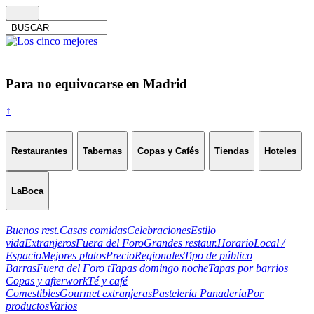
Para no equivocarse en Madrid
↑
Restaurantes
Tabernas
Copas y Cafés
Tiendas
Hoteles
LaBoca
Buenos rest.
Casas comidas
Celebraciones
Estilo
vida
Extranjeros
Fuera del Foro
Grandes restaur.
Horario
Local /
Espacio
Mejores platos
Precio
Regionales
Tipo de público
Barras
Fuera del Foro t
Tapas domingo noche
Tapas por barrios
Copas y afterwork
Té y café
Comestibles
Gourmet extranjeras
Pastelería Panadería
Por
productos
Varios