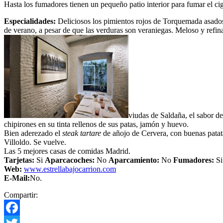
Hasta los fumadores tienen un pequeño patio interior para fumar el ci
Especialidades:
Deliciosos los pimientos rojos de Torquemada asados
de verano, a pesar de que las verduras son veraniegas. Meloso y refin
viudas de Saldaña, el sabor de
chipirones en su tinta rellenos de sus patas, jamón y huevo.
Bien aderezado el
steak tartare
de añojo de Cervera, con buenas patatas
Villoldo. Se vuelve.
Las 5 mejores casas de comidas Madrid.
Tarjetas:
Si
Aparcacoches:
No
Aparcamiento:
No
Fumadores:
Si
Web:
www.estrellabajocarrion.com
E-Mail:
No.
Compartir: