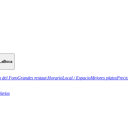
LaBoca
 del Foro
Grandes restaur.
Horario
Local / Espacio
Mejores platos
Preci
Varios