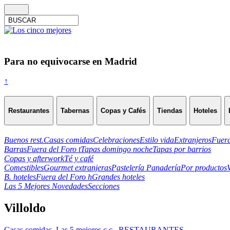
Para no equivocarse en Madrid
↑
Restaurantes
Tabernas
Copas y Cafés
Tiendas
Hoteles
Buenos rest.
Casas comidas
Celebraciones
Estilo vida
Extranjeros
Fuera
Barras
Fuera del Foro t
Tapas domingo noche
Tapas por barrios
Copas y afterwork
Té y café
Comestibles
Gourmet extranjeras
Pastelería Panadería
Por productos
B. hoteles
Fuera del Foro h
Grandes hoteles
Las 5 Mejores Novedades
Secciones
Villoldo
Casas comidas
,
Las 5 mejores c.c.
,
RESTAURANTES