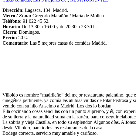
Dirección:
Lagasca, 134. Madrid.
Metro / Zona:
Gregorio Marañón / María de Molina.
Teléfono:
91 022 45 52.
Horario:
De 13:30 a 16:00 y de 20:30 a 23:30 h.
Cierra:
Domingos.
Precio:
50 €.
Comentario:
Las 5 mejores casas de comidas Madrid.
Villoldo es nombre “madrileño” del mejor restaurante palentino, que e
cinegética pertinente, ya comía las alubias viudas de Pilar Pedrosa y 
venido con su hijo Anselmo a Madrid. Los dos lo bordan.
Ella cocinando cosas sencillas con un punto supremo, y él, con experi
de su tierra y la naturalidad suma en la sartén, para conseguir elabora
La sobria y vieja Castilla, en todo su esplendor. Algunos días, Alfon
desde Villoldo, para todos los restaurantes de la casa.
Bodega correcta, servicio muy amable y cariñoso.