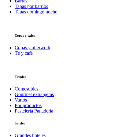
Barras
Tapas por barrios
Tapas domingo noche
Copas y cafés
Copas y afterwork
Té y café
Tiendas
Comestibles
Gourmet extranjeras
Varios
Por productos
Pastelería Panadería
hoteles
Grandes hoteles