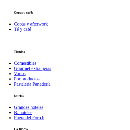
Copas y cafés
Copas y afterwork
Té y café
Tiendas
Comestibles
Gourmet extranjeras
Varios
Por productos
Pastelería Panadería
hoteles
Grandes hoteles
B. hoteles
Fuera del Foro h
LA BOCA