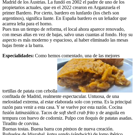
Madrid de los Austrias. La fundó en 2002 el padre de uno de los
propietarios actuales, que en el 2022 crearon en Arganzuela el
primer Bardero. Por cierto, bardero en lunfardo (los chefs son
argentinos), significa liante. En España bardero es un leñador que
acarrea leña para el horno.
Pues tras un tiempo de reforma, el local ahora aparece renovado,
con mesas altas en vez de bajas, salvo unas cuantas al fondo. Hoy su
aspecto es más moderno y espacioso, al haber eliminado las mesas
bajas frente a la barra.
Especialidades:
Como hemos comentado, una de las mejores
tortillas de patata con cebolla
confitada de Madrid, realmente espectacular. Untuosa, de una
melosidad extrema, al estar elaborada solo con yema. Es la principal
razón para venir a esta casa. Y se vuelve por esta razón. Cocina
fusión
latinasiática
. Tacos de
soft shell crab frito
y de anguila en
tempura con huevo de codorniz. Pulpo con ñoquis de patatas asadas.
Tiradito de corvina.
Buenas tostas. Buena barra con
pintxos
de nueva creación.
Buñuelos de Idiazabal,
katsu sando
(sándwich) de lomo ibérico.