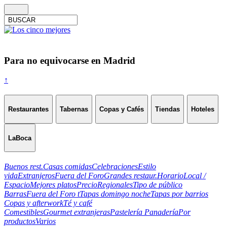
Para no equivocarse en Madrid
↑
Restaurantes
Tabernas
Copas y Cafés
Tiendas
Hoteles
LaBoca
Buenos rest.
Casas comidas
Celebraciones
Estilo
vida
Extranjeros
Fuera del Foro
Grandes restaur.
Horario
Local /
Espacio
Mejores platos
Precio
Regionales
Tipo de público
Barras
Fuera del Foro t
Tapas domingo noche
Tapas por barrios
Copas y afterwork
Té y café
Comestibles
Gourmet extranjeras
Pastelería Panadería
Por
productos
Varios