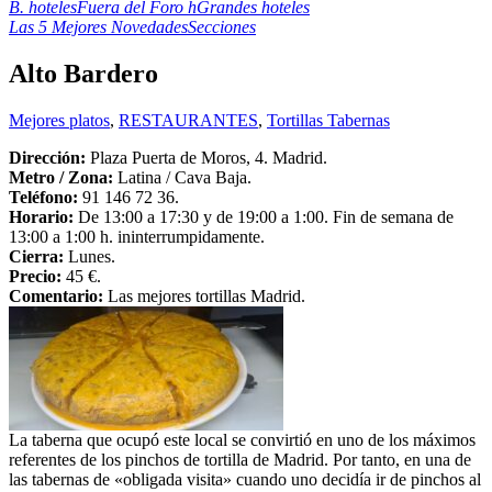
B. hoteles
Fuera del Foro h
Grandes hoteles
Las 5 Mejores Novedades
Secciones
Alto Bardero
Mejores platos
,
RESTAURANTES
,
Tortillas Tabernas
Dirección:
Plaza Puerta de Moros, 4. Madrid.
Metro /
Zona:
Latina / Cava Baja.
Teléfono:
91 146 72 36.
Horario:
De 13:00 a 17:30 y de 19:00 a 1:00. Fin de semana de
13:00 a 1:00 h. ininterrumpidamente.
Cierra:
Lunes.
Precio:
45 €.
Comentario:
Las mejores tortillas Madrid.
La taberna que ocupó este local se convirtió en uno de los máximos
referentes de los pinchos de tortilla de Madrid. Por tanto, en una de
las tabernas de «obligada visita» cuando uno decidía ir de pinchos al