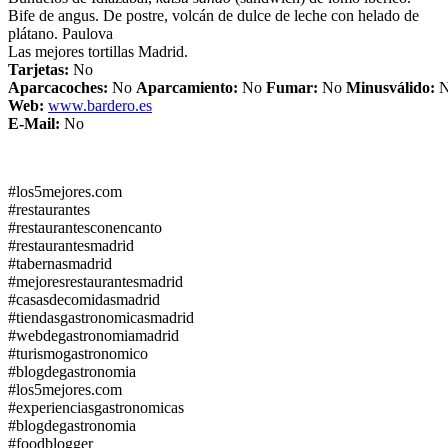
Bife de angus. De postre, volcán de dulce de leche con helado de
plátano. Paulova
Las mejores tortillas Madrid.
Tarjetas:
No
Aparcacoches:
No
Aparcamiento
:
No
Fumar:
No
Minusválido:
Web:
www.bardero.es
E-Mail:
No
#los5mejores.com
#restaurantes
#restaurantesconencanto
#restaurantesmadrid
#tabernasmadrid
#mejoresrestaurantesmadrid
#casasdecomidasmadrid
#tiendasgastronomicasmadrid
#webdegastronomiamadrid
#turismogastronomico
#blogdegastronomia
#los5mejores.com
#experienciasgastronomicas
#blogdegastronomia
#foodblogger