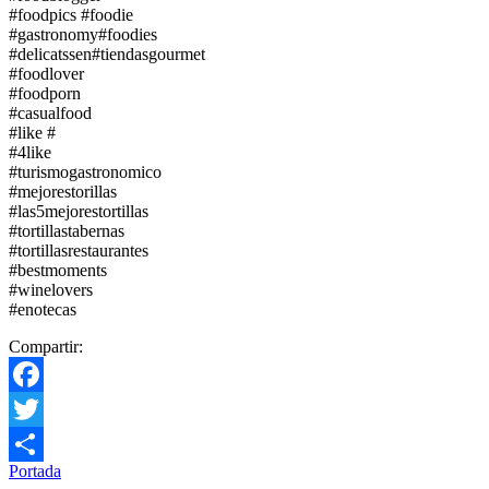
#foodpics #foodie
#gastronomy#foodies
#delicatssen#tiendasgourmet
#foodlover
#foodporn
#casualfood
#like #
#4like
#turismogastronomico
#mejorestorillas
#las5mejorestortillas
#tortillastabernas
#tortillasrestaurantes
#bestmoments
#winelovers
#enotecas
Compartir:
Facebook
Twitter
Portada
Compartir