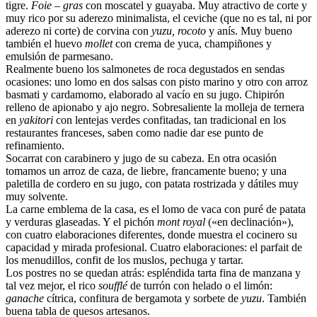
tigre.
Foie – gras
con moscatel y guayaba. Muy atractivo de corte y
muy rico por su aderezo minimalista, el ceviche (que no es tal, ni por
aderezo ni corte) de corvina con
yuzu, rocoto
y anís. Muy bueno
también el huevo
mollet
con crema de yuca, champiñones y
emulsión de parmesano.
Realmente bueno los salmonetes de roca degustados en sendas
ocasiones: uno lomo en dos salsas con pisto marino y otro con arroz
basmati y cardamomo, elaborado al vacío en su jugo. Chipirón
relleno de apionabo y ajo negro. Sobresaliente la molleja de ternera
en
yakitori
con lentejas verdes confitadas, tan tradicional en los
restaurantes franceses, saben como nadie dar ese punto de
refinamiento.
Socarrat con carabinero y jugo de su cabeza. En otra ocasión
tomamos un arroz de caza, de liebre, francamente bueno; y una
paletilla de cordero en su jugo, con patata rostrizada y dátiles muy
muy solvente.
La carne emblema de la casa, es el lomo de vaca con puré de patata
y verduras glaseadas. Y el pichón
mont royal
(«en declinación»),
con cuatro elaboraciones diferentes, donde muestra el cocinero su
capacidad y mirada profesional. Cuatro elaboraciones: el parfait de
los menudillos, confit de los muslos, pechuga y tartar.
Los postres no se quedan atrás: espléndida tarta fina de manzana y
tal vez mejor, el rico
soufflé
de turrón con helado o el limón:
ganache
cítrica, confitura de bergamota y sorbete de
yuzu
. También
buena tabla de quesos artesanos.