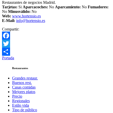
Restaurantes de negocios Madrid.
Tarjetas:
Si
Aparcacoches:
No
Aparcamiento:
No
Fumadores:
No
Minusválido:
No
Web:
www.hortensio.es
E-Mail:
info@hortensio.es
Compartir:
Facebook
Twitter
Portada
Compartir
Restaurantes
Grandes restaur.
Buenos rest.
Casas comidas
Mejores platos
Precio
Regionales
Estilo vida
Tipo de público