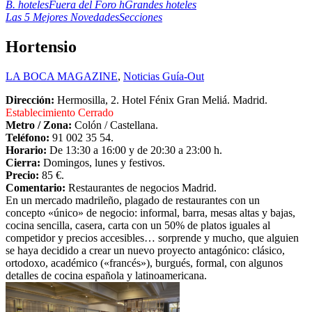
B. hoteles
Fuera del Foro h
Grandes hoteles
Las 5 Mejores Novedades
Secciones
Hortensio
LA BOCA MAGAZINE
,
Noticias Guía-Out
Dirección:
Hermosilla, 2. Hotel Fénix Gran Meliá. Madrid.
Establecimiento Cerrado
Metro / Zona:
Colón / Castellana.
Teléfono:
91 002 35 54.
Horario:
De 13:30 a 16:00 y de 20:30 a 23:00 h.
Cierra:
Domingos, lunes y festivos.
Precio:
85 €.
Comentario:
Restaurantes de negocios Madrid.
En un mercado madrileño, plagado de restaurantes con un
concepto «único» de negocio: informal, barra, mesas altas y bajas,
cocina sencilla, casera, carta con un 50% de platos iguales al
competidor y precios accesibles… sorprende y mucho, que alguien
se haya decidido a crear un nuevo proyecto antagónico: clásico,
ortodoxo, académico («francés»), burgués, formal, con algunos
detalles de cocina española y latinoamericana.