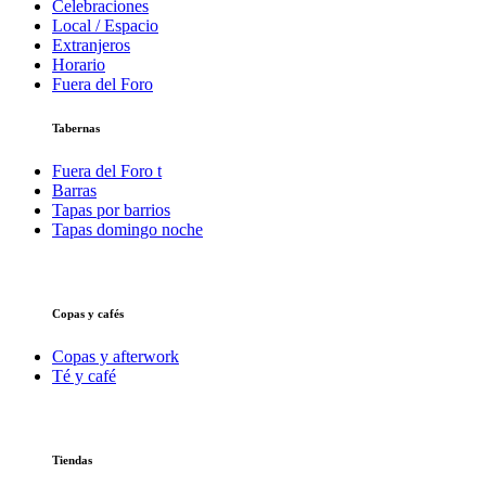
Celebraciones
Local / Espacio
Extranjeros
Horario
Fuera del Foro
Tabernas
Fuera del Foro t
Barras
Tapas por barrios
Tapas domingo noche
Copas y cafés
Copas y afterwork
Té y café
Tiendas