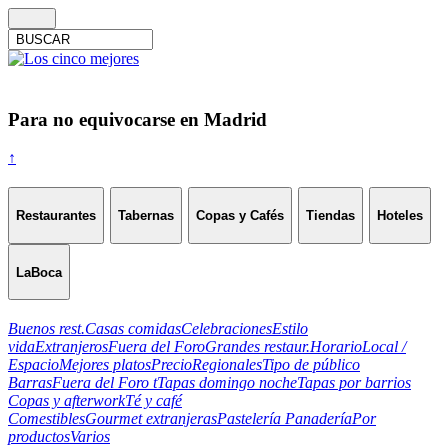
Para no equivocarse en Madrid
↑
Restaurantes
Tabernas
Copas y Cafés
Tiendas
Hoteles
LaBoca
Buenos rest.
Casas comidas
Celebraciones
Estilo
vida
Extranjeros
Fuera del Foro
Grandes restaur.
Horario
Local /
Espacio
Mejores platos
Precio
Regionales
Tipo de público
Barras
Fuera del Foro t
Tapas domingo noche
Tapas por barrios
Copas y afterwork
Té y café
Comestibles
Gourmet extranjeras
Pastelería Panadería
Por
productos
Varios