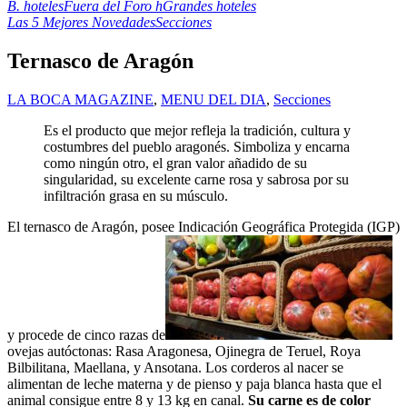
B. hoteles
Fuera del Foro h
Grandes hoteles
Las 5 Mejores Novedades
Secciones
Ternasco de Aragón
LA BOCA MAGAZINE
,
MENU DEL DIA
,
Secciones
Es el producto que mejor refleja la tradición, cultura y
costumbres del pueblo aragonés. Simboliza y encarna
como ningún otro, el gran valor añadido de su
singularidad, su excelente carne rosa y sabrosa por su
infiltración grasa en su músculo.
El ternasco de Aragón, posee Indicación Geográfica Protegida (IGP)
y procede de cinco razas de
ovejas autóctonas: Rasa Aragonesa, Ojinegra de Teruel, Roya
Bilbilitana, Maellana, y Ansotana. Los corderos al nacer se
alimentan de leche materna y de pienso y paja blanca hasta que el
animal consigue entre 8 y 13 kg en canal.
Su carne es de color