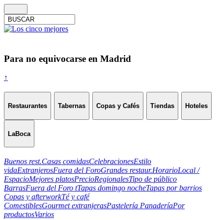
Para no equivocarse en Madrid
↑
Restaurantes
Tabernas
Copas y Cafés
Tiendas
Hoteles
LaBoca
Buenos rest.
Casas comidas
Celebraciones
Estilo
vida
Extranjeros
Fuera del Foro
Grandes restaur.
Horario
Local /
Espacio
Mejores platos
Precio
Regionales
Tipo de público
Barras
Fuera del Foro t
Tapas domingo noche
Tapas por barrios
Copas y afterwork
Té y café
Comestibles
Gourmet extranjeras
Pastelería Panadería
Por
productos
Varios