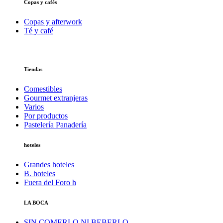
Copas y cafés
Copas y afterwork
Té y café
Tiendas
Comestibles
Gourmet extranjeras
Varios
Por productos
Pastelería Panadería
hoteles
Grandes hoteles
B. hoteles
Fuera del Foro h
LA BOCA
SIN COMERLO NI BEBERLO