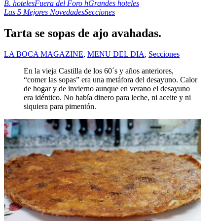
B. hoteles
Fuera del Foro h
Grandes hoteles
Las 5 Mejores Novedades
Secciones
Tarta se sopas de ajo avahadas.
LA BOCA MAGAZINE
,
MENU DEL DIA
,
Secciones
En la vieja Castilla de los 60´s y años anteriores,
“comer las sopas” era una metáfora del desayuno. Calor
de hogar y de invierno aunque en verano el desayuno
era idéntico. No había dinero para leche, ni aceite y ni
siquiera para pimentón.