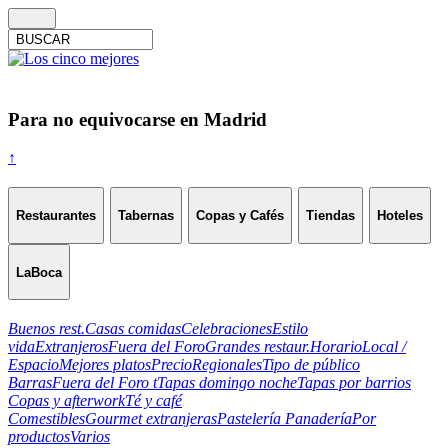
Para no equivocarse en Madrid
↑
Restaurantes
Tabernas
Copas y Cafés
Tiendas
Hoteles
LaBoca
Buenos rest.
Casas comidas
Celebraciones
Estilo
vida
Extranjeros
Fuera del Foro
Grandes restaur.
Horario
Local /
Espacio
Mejores platos
Precio
Regionales
Tipo de público
Barras
Fuera del Foro t
Tapas domingo noche
Tapas por barrios
Copas y afterwork
Té y café
Comestibles
Gourmet extranjeras
Pastelería Panadería
Por
productos
Varios