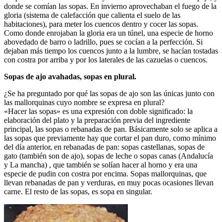
donde se comían las sopas. En invierno aprovechaban el fuego de la
gloria (sistema de calefacción que calienta el suelo de las
habitaciones), para meter los cuencos dentro y cocer las sopas.
Como donde enrojaban la gloria era un túnel, una especie de horno
abovedado de barro o ladrillo, pues se cocían a la perfección. Si
dejaban más tiempo los cuencos junto a la lumbre, se hacían tostadas
con costra por arriba y por los laterales de las cazuelas o cuencos.
Sopas de ajo avahadas, sopas en plural.
¿Se ha preguntado por qué las sopas de ajo son las únicas junto con
las mallorquinas cuyo nombre se expresa en plural?
«Hacer las sopas» es una expresión con doble significado: la
elaboración del plato y la preparación previa del ingrediente
principal, las sopas o rebanadas de pan. Básicamente solo se aplica a
las sopas que previamente hay que cortar el pan duro, como mínimo
del día anterior, en rebanadas de pan: sopas castellanas, sopas de
gato (también son de ajo), sopas de leche o sopas canas (Andalucía
y La mancha) , que también se solían hacer al horno y era una
especie de pudin con costra por encima. Sopas mallorquinas, que
llevan rebanadas de pan y verduras, en muy pocas ocasiones llevan
carne. El resto de las sopas, es sopa en singular.