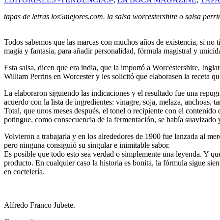
tapas de letras los5mejores.com. la salsa worcestershire o salsa perri
Todos sabemos que las marcas con muchos años de existencia, si no tie
magia y fantasía, para añadir personalidad, fórmula magistral y unicid
Esta salsa, dicen que era india, que la importó a Worcestershire, Ing
William Perrins en Worcester y les solicitó que elaborasen la receta q
La elaboraron siguiendo las indicaciones y el resultado fue una rep
acuerdo con la lista de ingredientes: vinagre, soja, melaza, anchoas, t
Total, que unos meses después, el tonel o recipiente con el contenido d
potingue, como consecuencia de la fermentación, se había suavizado y 
Volvieron a trabajarla y en los alrededores de 1900 fue lanzada al mer
pero ninguna consiguió su singular e inimitable sabor.
Es posible que todo esto sea verdad o simplemente una leyenda. Y que lo
producto. En cualquier caso la historia es bonita, la fórmula sigue si
en coctelería.
Alfredo Franco Jubete.