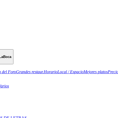
LaBoca
 del Foro
Grandes restaur.
Horario
Local / Espacio
Mejores platos
Preci
Varios
S DE LETRAS