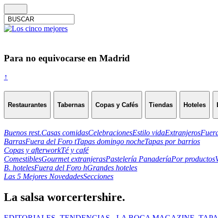
Para no equivocarse en Madrid
↑
Restaurantes
Tabernas
Copas y Cafés
Tiendas
Hoteles
Buenos rest.
Casas comidas
Celebraciones
Estilo vida
Extranjeros
Fuera
Barras
Fuera del Foro t
Tapas domingo noche
Tapas por barrios
Copas y afterwork
Té y café
Comestibles
Gourmet extranjeras
Pastelería Panadería
Por productos
B. hoteles
Fuera del Foro h
Grandes hoteles
Las 5 Mejores Novedades
Secciones
La salsa worcertershire.
EDITORIALES -TENDENCIAS-
,
LA BOCA MAGAZINE
,
TAPA