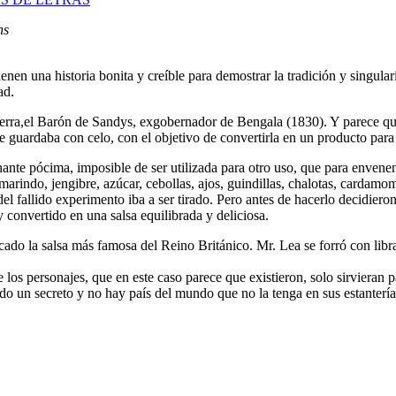
ns
nen una historia bonita y creíble para demostrar la tradición y singula
ad.
laterra,el Barón de Sandys, exgobernador de Bengala (1830). Y parece q
ue guardaba con celo, con el objetivo de convertirla en un producto par
ugnante pócima, imposible de ser utilizada para otro uso, que para env
amarindo, jengibre, azúcar, cebollas, ajos, guindillas, chalotas, cardam
el fallido experimento iba a ser tirado. Pero antes de hacerlo decidiero
convertido en una salsa equilibrada y deliciosa.
cado la salsa más famosa del Reino Británico. Mr. Lea se forró con libra
s personajes, que en este caso parece que existieron, solo sirvieran par
endo un secreto y no hay país del mundo que no la tenga en sus estanterí