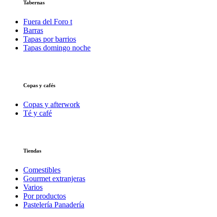
Tabernas
Fuera del Foro t
Barras
Tapas por barrios
Tapas domingo noche
Copas y cafés
Copas y afterwork
Té y café
Tiendas
Comestibles
Gourmet extranjeras
Varios
Por productos
Pastelería Panadería