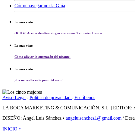
Cómo navegar por la Guía
Lo mas visto
OCU 40 Aceites de oliva virgen a examen. 9 cometen fraude.
Lo mas visto
Cómo aliviar la quemazón del picante.
Lo mas visto
¿La morralla es lo peor del mar?
Aviso Legal
-
Política de privacidad
-
Escríbenos
LA BOCA MARKETING & COMUNICACIÓN, S.L. | EDITOR:
DISEÑO: Ángel Luis Sánchez •
angeluisanchez1@gmail.com
/ Desa
INICIO ↑