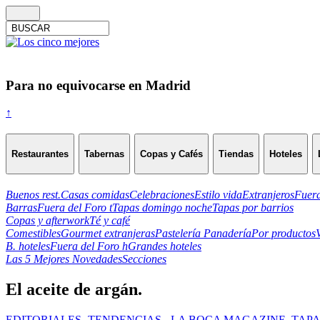
Para no equivocarse en Madrid
↑
Restaurantes
Tabernas
Copas y Cafés
Tiendas
Hoteles
Buenos rest.
Casas comidas
Celebraciones
Estilo vida
Extranjeros
Fuera
Barras
Fuera del Foro t
Tapas domingo noche
Tapas por barrios
Copas y afterwork
Té y café
Comestibles
Gourmet extranjeras
Pastelería Panadería
Por productos
B. hoteles
Fuera del Foro h
Grandes hoteles
Las 5 Mejores Novedades
Secciones
El aceite de argán.
EDITORIALES -TENDENCIAS-
,
LA BOCA MAGAZINE
,
TAPA