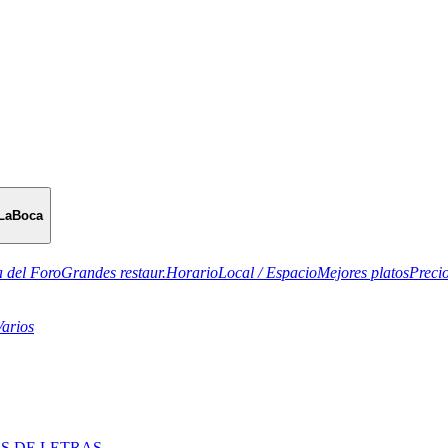
LaBoca
 del Foro
Grandes restaur.
Horario
Local / Espacio
Mejores platos
Preci
Varios
S DE LETRAS