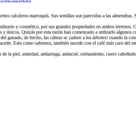
iertos calcáreos marroquís. Sus semillas son parecidas a las almendras. S
ulinario y cosmético, por sus grandes propiedades en ambos terrenos. Ga
s y únicos. Quizás por esta razón han comenzado a utilizarlo algunos co
del ganado, de hecho, las cabras se ¡suben a los árboles! cuando la co
el aceite. Esto como sabemos, también sucede con el café más caro del mu
 de la piel, antiedad, antiarruga, antiacné, estriamiento, cuero cabell