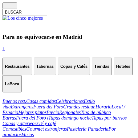
Para no equivocarse en Madrid
↑
Restaurantes
Tabernas
Copas y Cafés
Tiendas
Hoteles
LaBoca
Buenos rest.
Casas comidas
Celebraciones
Estilo
vida
Extranjeros
Fuera del Foro
Grandes restaur.
Horario
Local /
Espacio
Mejores platos
Precio
Regionales
Tipo de público
Barras
Fuera del Foro t
Tapas domingo noche
Tapas por barrios
Copas y afterwork
Té y café
Comestibles
Gourmet extranjeras
Pastelería Panadería
Por
productos
Varios