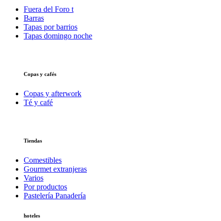
Fuera del Foro t
Barras
Tapas por barrios
Tapas domingo noche
Copas y cafés
Copas y afterwork
Té y café
Tiendas
Comestibles
Gourmet extranjeras
Varios
Por productos
Pastelería Panadería
hoteles