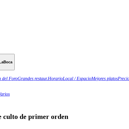
LaBoca
 del Foro
Grandes restaur.
Horario
Local / Espacio
Mejores platos
Preci
Varios
de culto de primer orden