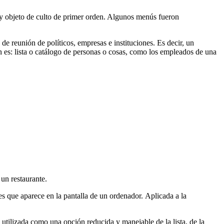
a y objeto de culto de primer orden. Algunos menús fueron
e reunión de políticos, empresas e instituciones. Es decir, un
 es: lista o catálogo de personas o cosas, como los empleados de una
 un restaurante.
es que aparece en la pantalla de un ordenador. Aplicada a la
utilizada como una opción reducida y manejable de la lista, de la