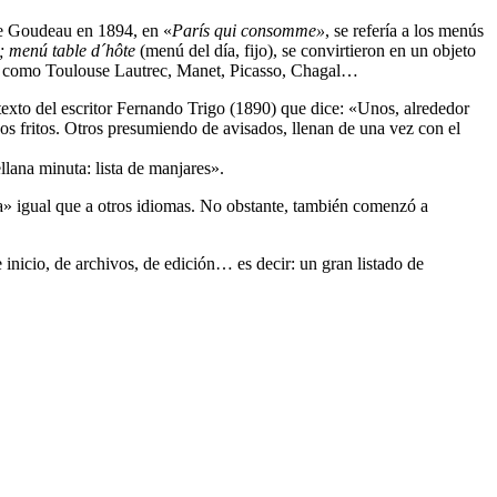
ile Goudeau en 1894, en «
París qui consomme»
, se refería a los menús
; menú table d´hôte
(menú del día, fijo), se convirtieron en un objeto
res como Toulouse Lautrec, Manet, Picasso, Chagal…
 texto del escritor Fernando Trigo (1890) que dice: «Unos, alrededor
s fritos. Otros presumiendo de avisados, llenan de una vez con el
lana minuta: lista de manjares».
a» igual que a otros idiomas. No obstante, también comenzó a
inicio, de archivos, de edición… es decir: un gran listado de