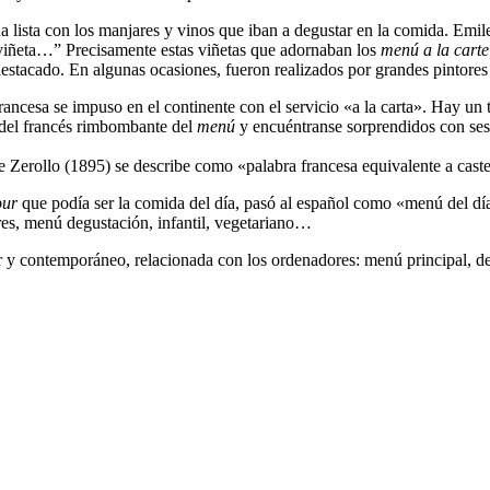
a lista con los manjares y vinos que iban a degustar en la comida. Em
 viñeta…” Precisamente estas viñetas que adornaban los
menú a la carte
 destacado. En algunas ocasiones, fueron realizados por grandes pinto
rancesa se impuso en el continente con el servicio «a la carta». Hay un
o del francés rimbombante del
menú
y encuéntranse sorprendidos con seso
Zerollo (1895) se describe como «palabra francesa equivalente a castel
our
que podía ser la comida del día, pasó al español como «menú del dí
es, menú degustación, infantil, vegetariano…
 y contemporáneo, relacionada con los ordenadores: menú principal, de 