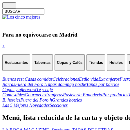
Para no equivocarse en Madrid
↑
Restaurantes
Tabernas
Copas y Cafés
Tiendas
Hoteles
Buenos rest.
Casas comidas
Celebraciones
Estilo vida
Extranjeros
Fuera
Barras
Fuera del Foro t
Tapas domingo noche
Tapas por barrios
Copas y afterwork
Té y café
Comestibles
Gourmet extranjeras
Pastelería Panadería
Por productos
B. hoteles
Fuera del Foro h
Grandes hoteles
Las 5 Mejores Novedades
Secciones
Menú, lista reducida de la carta y objeto 
LA BOCA MAGAZINE
,
Secciones
,
TAPAS DE LETRAS