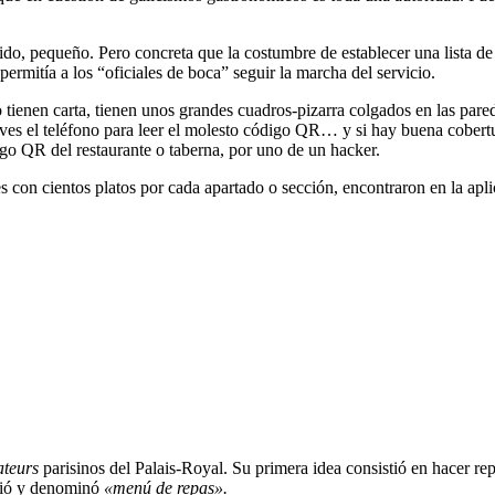
do, pequeño. Pero concreta que la costumbre de establecer una lista de
y permitía a los “oficiales de boca” seguir la marcha del servicio.
tienen carta, tienen unos grandes cuadros-pizarra colgados en las pare
s el teléfono para leer el molesto código QR… y si hay buena cobertur
igo QR del restaurante o taberna, por uno de un hacker.
s con cientos platos por cada apartado o sección, encontraron en la apl
ateurs
parisinos del Palais-Royal. Su primera idea consistió en hacer re
rtió y denominó
«menú de repas».