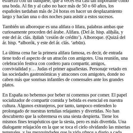
esfuerzo con un banquete, que a veces era casi tan importante como
una boda. Al fin y al cabo no hace más de 50 o 60 años, los
españoles tardaban más de 24 horas en hacer un desplazamiento
largo y hacían una o dos noches para asistir a estos sucesos.
También un alboroque es una alifara o lifara, palabras ambas que
curiosamente proceden del árabe. Alifara. (Del ár. hisp. aliḥála, y
este del ár. clás. iḥālah ‘cesión de crédito’). Alboroque. (Quizá del
ár. hisp. *alborók, y este del ár. clás. ‘arbūn).
La última cena fue la primera alifara famosa, es decir, de entrada
tiene todo el aspecto de un atracón con amigotes. Una reunión, una
celebración festiva con cordero para compartir, amigos,
convivialidad y… Judas el primer aguafiestas. Personaje vetado en
las sociedades gastronómicas y atracones con amigotes, donde no
caben más que sonrisas infantiles de comensales ante los grandes
platos.
En España no bebemos por beber ni comemos por comer. El papel
socializador de compartir comida y bebida es esencial en nuestra
cultura. Algunos extranjeros, por tanto, tampoco entienden lo
prolongado de nuestras tertulias relajantes y divertidas. No han
descubierto que la sobremesa es una siesta despierta. Tiene los
mismos fines terapéuticos que la siesta, pero es más divertida. Una
dialogante relajación en la que se toca el cielo olvidando las miserias
terrenales y las mezquindades que la vida ofrece a diario a cada