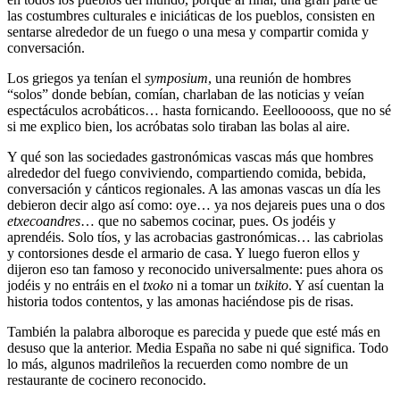
las costumbres culturales e iniciáticas de los pueblos, consisten en
sentarse alrededor de un fuego o una mesa y compartir comida y
conversación.
Los griegos ya tenían el
symposium
, una reunión de hombres
“solos” donde bebían, comían, charlaban de las noticias y veían
espectáculos acrobáticos… hasta fornicando. Eeellooooss, que no sé
si me explico bien, los acróbatas solo tiraban las bolas al aire.
Y qué son las sociedades gastronómicas vascas más que hombres
alrededor del fuego conviviendo, compartiendo comida, bebida,
conversación y cánticos regionales. A las amonas vascas un día les
debieron decir algo así como: oye… ya nos dejareis pues una o dos
etxecoandres
… que no sabemos cocinar, pues. Os jodéis y
aprendéis. Solo tíos, y las acrobacias gastronómicas… las cabriolas
y contorsiones desde el armario de casa. Y luego fueron ellos y
dijeron eso tan famoso y reconocido universalmente: pues ahora os
jodéis y no entráis en el
txoko
ni a tomar un
txikito
. Y así cuentan la
historia todos contentos, y las amonas haciéndose pis de risas.
También la palabra alboroque es parecida y puede que esté más en
desuso que la anterior. Media España no sabe ni qué significa. Todo
lo más, algunos madrileños la recuerden como nombre de un
restaurante de cocinero reconocido.