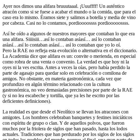
Ayer nos dimos una alifara bruuutaaal. ¡Uuuffff! Un auténtico
atracón como si se fuese a acabar el mundo o la comida, que para el
caso era lo mismo. Éramos siete y salimos a botella y media de vino
por cabeza. Casi no lo contamos, pordioooossss pordiooooossss.
Así he oído a algunos de nuestros mayores que contaban lo que era
una alifara. Siiiisiii…así lo contaban asíasí… así lo contaban
asíasí…así lo contaban asíasí… así lo contaban que yo lo oí.
Pero la RAE no refleja esta evolución o alternativa en el diccionario.
La Academia dice que alifara es un: convite o merienda, en especial
como robra de una venta o convenio. La verdad es que hoy ni la
oyes ni la ves escrita. Antes a veces la oías, pero había perdido la
parte de agasajo para quedar solo en celebración o comilona de
amigos. No obstante, en materia gastronómica, cada vez que
profundizo en algún término relacionado con la cultura
gastronómica, no veo demasiadas precisiones por parte de la RAE
(y si no lea escabeche y tortilla, que ya les he escrito por las
deficientes definiciones).
La realidad es que desde el Neolítico se llevan los atracones con
amigotes. Los hombres celebraban banquetes y festines iniciáticos
con espíritu de grupo o clan. Y de aquellos polvos, que fueron
muchos por la friolera de siglos que han pasado, hasta los lodos
actuales. Tradiciones que han perdurado por los siglos de los siglos
en todos los pueblos del mundo, porque al final, una gran parte de