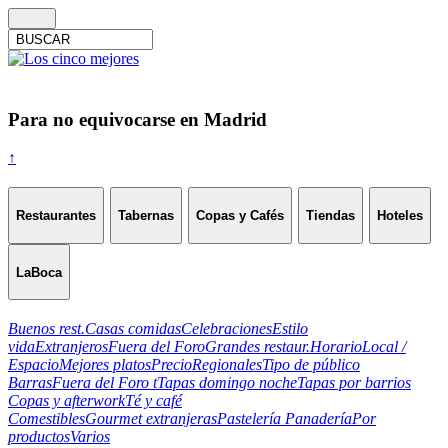
Para no equivocarse en Madrid
↑
Restaurantes
Tabernas
Copas y Cafés
Tiendas
Hoteles
LaBoca
Buenos rest.
Casas comidas
Celebraciones
Estilo
vida
Extranjeros
Fuera del Foro
Grandes restaur.
Horario
Local /
Espacio
Mejores platos
Precio
Regionales
Tipo de público
Barras
Fuera del Foro t
Tapas domingo noche
Tapas por barrios
Copas y afterwork
Té y café
Comestibles
Gourmet extranjeras
Pastelería Panadería
Por
productos
Varios