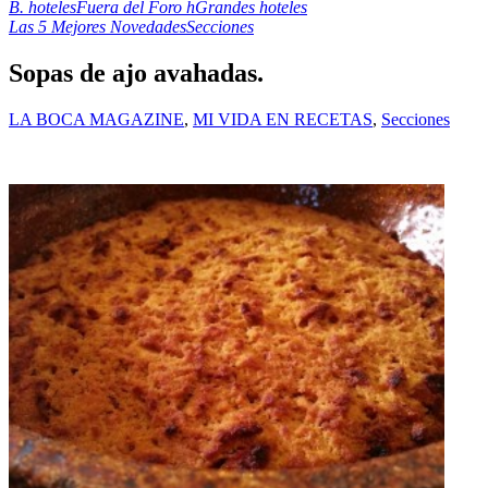
B. hoteles
Fuera del Foro h
Grandes hoteles
Las 5 Mejores Novedades
Secciones
Sopas de ajo avahadas.
LA BOCA MAGAZINE
,
MI VIDA EN RECETAS
,
Secciones