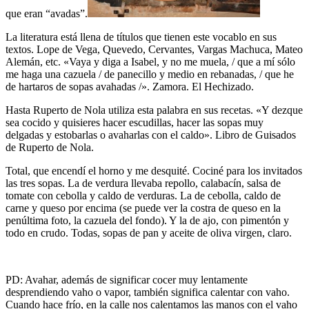
que eran “avadas”.
La literatura está llena de títulos que tienen este vocablo en sus
textos. Lope de Vega, Quevedo, Cervantes, Vargas Machuca, Mateo
Alemán, etc. «Vaya y diga a Isabel, y no me muela, / que a mí sólo
me haga una cazuela / de panecillo y medio en rebanadas, / que he
de hartaros de sopas avahadas /». Zamora. El Hechizado.
Hasta Ruperto de Nola utiliza esta palabra en sus recetas. «Y dezque
sea cocido y quisieres hacer escudillas, hacer las sopas muy
delgadas y estobarlas o avaharlas con el caldo». Libro de Guisados
de Ruperto de Nola.
Total, que encendí el horno y me desquité. Cociné para los invitados
las tres sopas. La de verdura llevaba repollo, calabacín, salsa de
tomate con cebolla y caldo de verduras. La de cebolla, caldo de
carne y queso por encima (se puede ver la costra de queso en la
penúltima foto, la cazuela del fondo). Y la de ajo, con pimentón y
todo en crudo. Todas, sopas de pan y aceite de oliva virgen, claro.
PD: Avahar, además de significar cocer muy lentamente
desprendiendo vaho o vapor, también significa calentar con vaho.
Cuando hace frío, en la calle nos calentamos las manos con el vaho