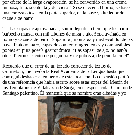
por efecto de la larga evaporación, se ha convertido en una crema
untuosa, fina, suculenta y deliciosa”. Si se cuecen al horno, se hace
una corteza o tosta en la parte superior, en la base y alrededor de la
cazuela de barro.
“…Las sopas de ajo avahadas, son reflejo de la tierra que les parió:
barbecho marzal con mil tabones de miga y ajo. Sopa avahada en
horno y cazuela de barro. Sopa rural, montaraz y medieval donde las
haya. Plato milagro, capaz de convertir ingredientes y combustibles
pobres en pura poesía gastronómica. “Las sopas” de ajo, no había
otras, fueron sustento de posguerra y de pobreza, de penuria cruel”.
Recuerdo que el error de un tozudo corrector de textos de
Gurmetour, me llevó a la Real Academia de la Lengua hasta que
conseguí deshacer el entuerto de este arcaísmo. La discusión partió
de una referencia que había escrito sobre estas sopas del Mesón de
los Templarios de Villalcazar de Sirga, en el espectacular Camino de
Santiago palentino. Él mantenía que su nombre eran albadas y yo,