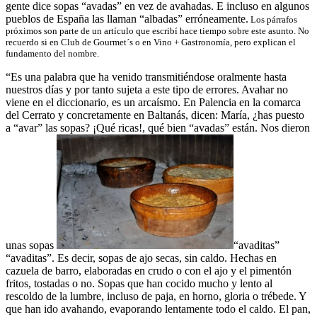
gente dice sopas “avadas” en vez de avahadas. E incluso en algunos
pueblos de España las llaman “albadas” erróneamente.
Los párrafos
próximos son parte de un artículo que escribí hace tiempo sobre este asunto. No
recuerdo si en Club de Gourmet´s o en Vino + Gastronomía, pero explican el
fundamento del nombre.
“Es una palabra que ha venido transmitiéndose oralmente hasta
nuestros días y por tanto sujeta a este tipo de errores. Avahar no
viene en el diccionario, es un arcaísmo. En Palencia en la comarca
del Cerrato y concretamente en Baltanás, dicen: María, ¿has puesto
a “avar” las sopas? ¡Qué ricas!, qué bien “avadas” están. Nos dieron
unas sopas
“avaditas”
“avaditas”. Es decir, sopas de ajo secas, sin caldo. Hechas en
cazuela de barro, elaboradas en crudo o con el ajo y el pimentón
fritos, tostadas o no. Sopas que han cocido mucho y lento al
rescoldo de la lumbre, incluso de paja, en horno, gloria o trébede. Y
que han ido avahando, evaporando lentamente todo el caldo. El pan,