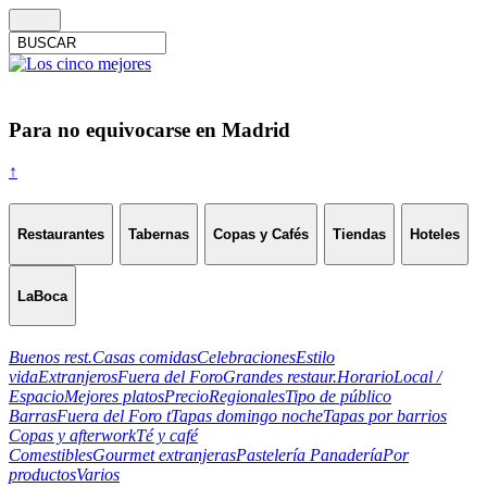
Para no equivocarse en Madrid
↑
Restaurantes
Tabernas
Copas y Cafés
Tiendas
Hoteles
LaBoca
Buenos rest.
Casas comidas
Celebraciones
Estilo
vida
Extranjeros
Fuera del Foro
Grandes restaur.
Horario
Local /
Espacio
Mejores platos
Precio
Regionales
Tipo de público
Barras
Fuera del Foro t
Tapas domingo noche
Tapas por barrios
Copas y afterwork
Té y café
Comestibles
Gourmet extranjeras
Pastelería Panadería
Por
productos
Varios