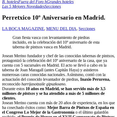
B. hoteles
Fuera del Foro h
Grandes hoteles
Las 5 Mejores Novedades
Secciones
Perretxico 10º Aniversario en Madrid.
LA BOCA MAGAZINE
,
MENU DEL DIA
,
Secciones
Gran fiesta vasca con levantamiento de piedras
incluido, en la celebración del 10º aniversario de esta
taberna de pintxos vasca en Madrid.
Josean Merino fundador y chef de las conocidas tabernas de pintxos,
protagonizó la celebración del 10º aniversario de la casa, que ya
cuenta con 5 sucursales en Madrid
.
El acto se llevó a cabo en la
taberna de Joan Maragall (antes Capitán Haya) y asistieros
numerosas caras conocidas nacionales. Asímismo, contó con la
actuaciuón del conocido levantador de piedras,
Inaxio Perurena,
reconocido
harrijasotzaile gipuzkoano
.
Durante estos
10 años en Madrid, se han servido más de
3,5
millones de
pintxos
y se ha atendido a más de 5 millones de
clientes.
Josean Merino cuenta con más de 20 años de experiencia, en los que
ha cosechado éxitos como:
Mejor Barra de Pintxos de España en
el Congreso Lo Mejor de la Gastronomía
o el último galardón
recibido,
el Premio de Honor en el XVII Campeonato de Pintxos