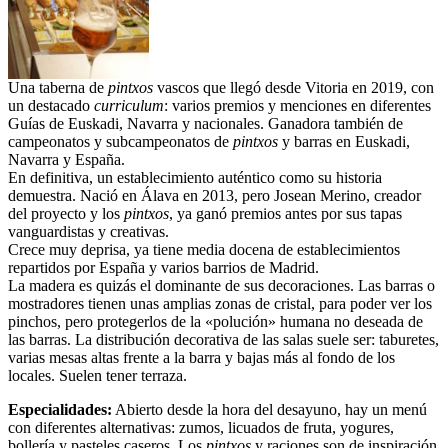
Una taberna de
pintxos
vascos que llegó desde Vitoria en 2019, con
un destacado
curriculum
: varios premios y menciones en diferentes
Guías de Euskadi, Navarra y nacionales. Ganadora también de
campeonatos y subcampeonatos de
pintxos
y barras en Euskadi,
Navarra y España.
En definitiva, un establecimiento auténtico como su historia
demuestra. Nació en Álava en 2013, pero Josean Merino, creador
del proyecto y los
pintxos
, ya ganó premios antes por sus tapas
vanguardistas y creativas.
Crece muy deprisa, ya tiene media docena de establecimientos
repartidos por España y varios barrios de Madrid.
La madera es quizás el dominante de sus decoraciones. Las barras o
mostradores tienen unas amplias zonas de cristal, para poder ver los
pinchos, pero protegerlos de la «polución» humana no deseada de
las barras. La distribución decorativa de las salas suele ser: taburetes,
varias mesas altas frente a la barra y bajas más al fondo de los
locales. Suelen tener terraza.
Especialidades:
Abierto desde la hora del desayuno, hay un menú
con diferentes alternativas: zumos, licuados de fruta, yogures,
bollería y pasteles caseros. Los
p
intxos
y raciones son de inspiración