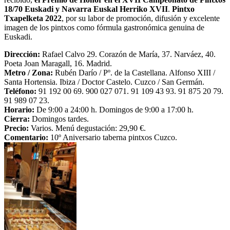
18/70 Euskadi y Navarra Euskal Herriko XVII
.
Pintxo
Txapelketa 2022
, por su labor de promoción, difusión y excelente
imagen de los pintxos como fórmula gastronómica genuina de
Euskadi.
Dirección:
Rafael Calvo 29. Corazón de María, 37. Narváez, 40.
Poeta Joan Maragall, 16. Madrid.
Metro /
Zona
:
Rubén Darío / Pº. de la Castellana. Alfonso XIII /
Santa Hortensia. Ibiza / Doctor Castelo. Cuzco / San Germán.
Teléfono:
91 192 00 69. 900 027 071. 91 109 43 93. 91 875 20 79.
91 989 07 23.
Horario:
De 9:00 a 24:00 h. Domingos de 9:00 a 17:00 h.
Cierra:
Domingos tardes.
Precio:
Varios. Menú degustación: 29,90 €.
Comentario:
10º Aniversario taberna pintxos Cuzco.