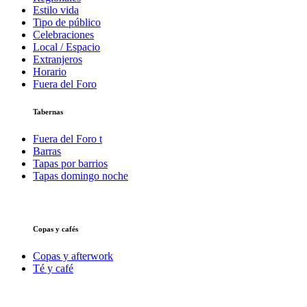
Estilo vida
Tipo de público
Celebraciones
Local / Espacio
Extranjeros
Horario
Fuera del Foro
Tabernas
Fuera del Foro t
Barras
Tapas por barrios
Tapas domingo noche
Copas y cafés
Copas y afterwork
Té y café