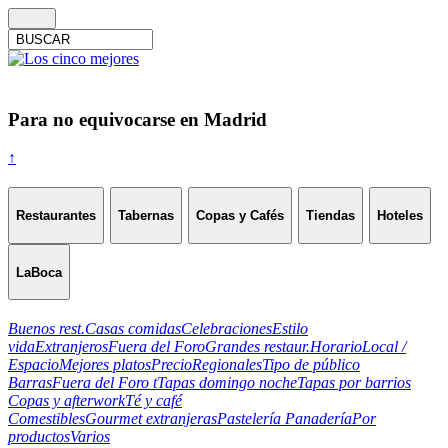
Para no equivocarse en Madrid
↑
Restaurantes
Tabernas
Copas y Cafés
Tiendas
Hoteles
LaBoca
Buenos rest.
Casas comidas
Celebraciones
Estilo
vida
Extranjeros
Fuera del Foro
Grandes restaur.
Horario
Local /
Espacio
Mejores platos
Precio
Regionales
Tipo de público
Barras
Fuera del Foro t
Tapas domingo noche
Tapas por barrios
Copas y afterwork
Té y café
Comestibles
Gourmet extranjeras
Pastelería Panadería
Por
productos
Varios