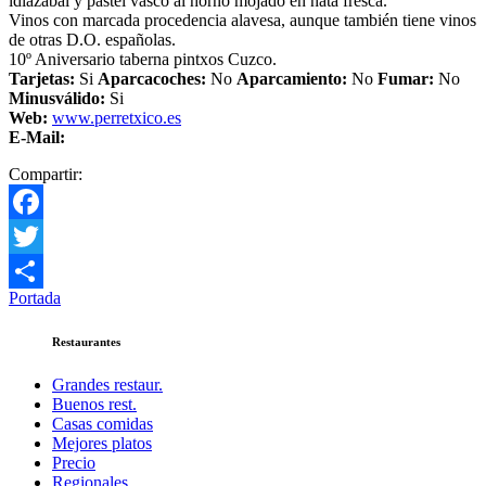
idiazábal y pastel vasco al horno mojado en nata fresca.
Vinos con marcada procedencia alavesa, aunque también tiene vinos
de otras D.O. españolas.
10º Aniversario taberna pintxos Cuzco.
Tarjetas:
Si
Aparcacoches:
No
Aparcamiento
:
No
Fumar:
No
Minusválido:
Si
Web:
www.perretxico.es
E-Mail:
Compartir:
Facebook
Twitter
Portada
Compartir
Restaurantes
Grandes restaur.
Buenos rest.
Casas comidas
Mejores platos
Precio
Regionales