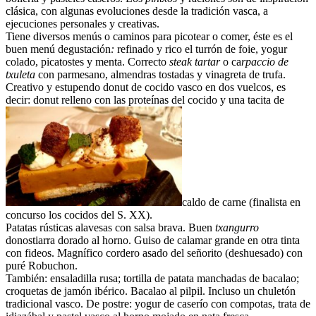
clásica, con algunas evoluciones desde la tradición vasca, a
ejecuciones personales y creativas.
Tiene diversos menús o caminos para picotear o comer, éste es el
buen menú degustación
:
refinado y rico el turrón de foie, yogur
colado, picatostes y menta. Correcto
steak tartar
o ca
rpaccio de
txuleta
con parmesano, almendras tostadas y vinagreta de trufa.
Creativo y estupendo donut de cocido vasco en dos vuelcos, es
decir: donut relleno con las proteínas del cocido y una tacita de
caldo de carne (finalista en
concurso los cocidos del S. XX).
Patatas rústicas alavesas con salsa brava. Buen
txangurro
donostiarra dorado al horno. Guiso de calamar grande en otra tinta
con fideos. Magnífico cordero asado del señorito (deshuesado) con
puré Robuchon.
También: ensaladilla rusa; tortilla de patata manchadas de bacalao;
croquetas de jamón ibérico. Bacalao al pilpil. Incluso un chuletón
tradicional vasco. De postre: yogur de caserío con compotas, trata de