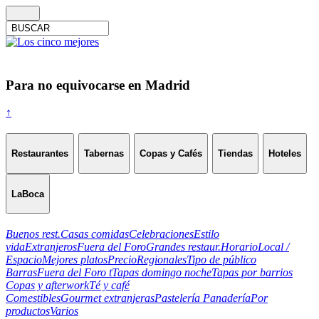
Para no equivocarse en Madrid
↑
Restaurantes
Tabernas
Copas y Cafés
Tiendas
Hoteles
LaBoca
Buenos rest.
Casas comidas
Celebraciones
Estilo
vida
Extranjeros
Fuera del Foro
Grandes restaur.
Horario
Local /
Espacio
Mejores platos
Precio
Regionales
Tipo de público
Barras
Fuera del Foro t
Tapas domingo noche
Tapas por barrios
Copas y afterwork
Té y café
Comestibles
Gourmet extranjeras
Pastelería Panadería
Por
productos
Varios