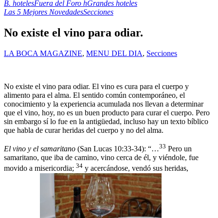
B. hoteles
Fuera del Foro h
Grandes hoteles
Las 5 Mejores Novedades
Secciones
No existe el vino para odiar.
LA BOCA MAGAZINE
,
MENU DEL DIA
,
Secciones
No existe el vino para odiar. El vino es cura para el cuerpo y
alimento para el alma. El sentido común contemporáneo, el
conocimiento y la experiencia acumulada nos llevan a determinar
que el vino, hoy, no es un buen producto para curar el cuerpo. Pero
sin embargo sí lo fue en la antigüedad, incluso hay un texto bíblico
que habla de curar heridas del cuerpo y no del alma.
33
El vino y el samaritano
(San Lucas 10:33-34): “…
Pero un
samaritano, que iba de camino, vino cerca de él, y viéndole, fue
34
movido a misericordia;
y acercándose, vendó sus heridas,