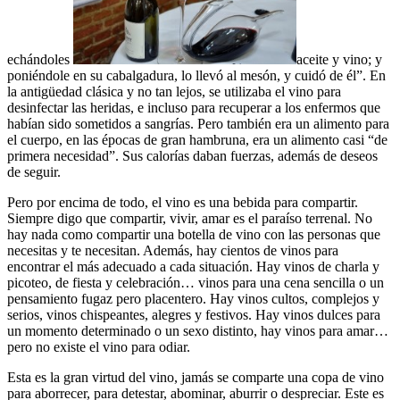
echándoles
aceite y vino; y
poniéndole en su cabalgadura, lo llevó al mesón, y cuidó de él”. En
la antigüedad clásica y no tan lejos, se utilizaba el vino para
desinfectar las heridas, e incluso para recuperar a los enfermos que
habían sido sometidos a sangrías. Pero también era un alimento para
el cuerpo, en las épocas de gran hambruna, era un alimento casi “de
primera necesidad”. Sus calorías daban fuerzas, además de deseos
de seguir.
Pero por encima de todo, el vino es una bebida para compartir.
Siempre digo que compartir, vivir, amar es el paraíso terrenal. No
hay nada como compartir una botella de vino con las personas que
necesitas y te necesitan. Además, hay cientos de vinos para
encontrar el más adecuado a cada situación. Hay vinos de charla y
picoteo, de fiesta y celebración… vinos para una cena sencilla o un
pensamiento fugaz pero placentero. Hay vinos cultos, complejos y
serios, vinos chispeantes, alegres y festivos. Hay vinos dulces para
un momento determinado o un sexo distinto, hay vinos para amar…
pero no existe el vino para odiar.
Esta es la gran virtud del vino, jamás se comparte una copa de vino
para aborrecer, para detestar, abominar, aburrir o despreciar. Este es