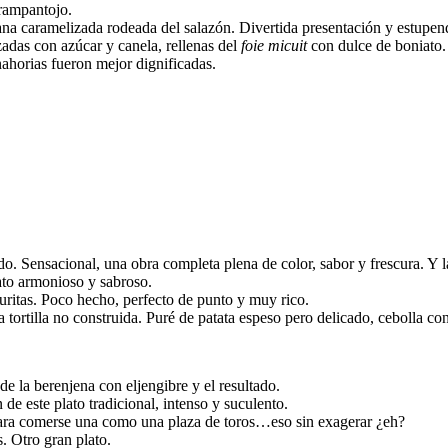
rampantojo.
na caramelizada rodeada del salazón. Divertida presentación y estupen
ezadas con azúcar y canela, rellenas del
foie micuit
con dulce de boniato. 
horias fueron mejor dignificadas.
do. Sensacional, una obra completa plena de color, sabor y frescura. Y 
ato armonioso y sabroso.
ritas. Poco hecho, perfecto de punto y muy rico.
tortilla no construida. Puré de patata espeso pero delicado, cebolla con
de la berenjena con eljengibre y el resultado.
 de este plato tradicional, intenso y suculento.
ara comerse una como una plaza de toros…eso sin exagerar ¿eh?
. Otro gran plato.