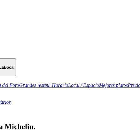
LaBoca
 del Foro
Grandes restaur.
Horario
Local / Espacio
Mejores platos
Preci
Varios
a Michelin.