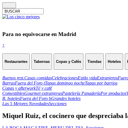
Para no equivocarse en Madrid
↑
Restaurantes
Tabernas
Copas y Cafés
Tiendas
Hoteles
Buenos rest.
Casas comidas
Celebraciones
Estilo vida
Extranjeros
Fuera
Barras
Fuera del Foro t
Tapas domingo noche
Tapas por barrios
Copas y afterwork
Té y café
Comestibles
Gourmet extranjeras
Pastelería Panadería
Por productos
B. hoteles
Fuera del Foro h
Grandes hoteles
Las 5 Mejores Novedades
Secciones
Miquel Ruiz, el cocinero que despreciaba l
LA BOCA MAGAZINE
,
MENU DEL DIA
,
Secciones