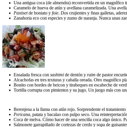
Una antigua coca (de almendra) reconvertida en un magnífico t
Caramelo de hueva de atún y avellana caramelizada. Una avella
Pastiset
de boniato y
foie
. Dos crujientes y finas galletas, ader
Zanahoria eco con especies y zumo de naranja. Nunca unas zana
Ensalada fresca con
sashimi
de dentón y
raim
de pastor encurti
Alcachofas en tres texturas y caballa oreada. Otro magnífico pl
Bonito con bordes de beicon y tirabeques en escabeche de verdu
Tortilla corrupta con pimientos y su jugo. Un juego más con una 
Berenjena a la llama con atún rojo. Sorprendente el tratamiento 
Pericana
, patata y bacalao con pulpo seco. Una reinterpretación
Coca de melva. Cómo hacer de una sencilla coca algo único. P
Salmonete garrapiñado de cortezas de cerdo y sopa de guisantes