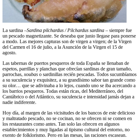
La sardina –
Sardina pilchardus / Pilchardus sardina
– siempre fue
un pescado magnetizante. Se deseaba que junio llegase para ponerse
a modo. Las mejores capturas son de virgen a virgen; de la Virgen
del Carmen el 16 de julio, a la Asunción de la Virgen el 15 de
agosto.
Las tabernas de puertos pesqueros de toda España se llenaban de
espetos, parrillas y planchas que ofrecían sardinas de gran tamaño,
parrochas,
xoubas
o sardinillas recién pescadas. Todos sucumbíamos
a su suculencia y exquisitez, a su grandísimo sabor tan grande como
su olor… que se adivinaba a lo lejos, cuando uno se iba acercando a
los barrios pesqueros. Todas están ricas, del Mediterráneo, del
Cantábrico o del Atlántico, su suculencia e intensidad jamás dejan a
nadie indiferente.
Hoy día, al margen de las vicisitudes de los bancos de este delicioso
y maltratado pescado, no se cocinan, no se ofrecen ni se comen en
los restaurantes como antes. Tan solo las ofrecen en algunos
establecimientos y muy ligadas al tipismo cultural del entorno, no
exento de folklorismo. Pero en las mesas, las raciones escasean.