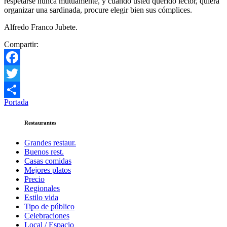
respetarse nunca mutuamente, y cuando usted querido lector, quiera
organizar una sardinada, procure elegir bien sus cómplices.
Alfredo Franco Jubete.
Compartir:
Facebook
Twitter
Portada
Compartir
Restaurantes
Grandes restaur.
Buenos rest.
Casas comidas
Mejores platos
Precio
Regionales
Estilo vida
Tipo de público
Celebraciones
Local / Espacio