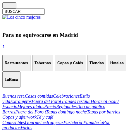
Para no equivocarse en Madrid
↑
Restaurantes
Tabernas
Copas y Cafés
Tiendas
Hoteles
LaBoca
Buenos rest.
Casas comidas
Celebraciones
Estilo
vida
Extranjeros
Fuera del Foro
Grandes restaur.
Horario
Local /
Espacio
Mejores platos
Precio
Regionales
Tipo de público
Barras
Fuera del Foro t
Tapas domingo noche
Tapas por barrios
Copas y afterwork
Té y café
Comestibles
Gourmet extranjeras
Pastelería Panadería
Por
productos
Varios