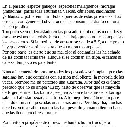
En el pasado: espetos gallegos, espetones malagueños, moragas
granadinas, parrilladas asturianas, vascas, cántabras, sardinadas
gaditanas… poblaban infinidad de puertos de estas provincias. Las
ofrecían con generosidad y la gente las consumía a diario con una
pasión perdida.
Tampoco se ven demasiado en las pescaderías ni en los mercados y
eso que estamos en crisis. Será que su bajo precio no les compensa a
los pescaderos. Si la merluza de arrastre se vende a 5 €, a qué precio
hay que vender sardinas para que su margen compense.
Por otra parte, es cierto que su mal olor al cocinarlas las ha echado
de las cocinas familiares, aunque si se cocinan sin tripa, escamas ni
cabeza, tampoco es para tanto.
Nunca he entendido por qué todos los pescados se limpian, pero las
sardinas hay que comerlas con su tripa mal oliente, la mayoría de las
veces. Siempre me ha parecido una guarrada. ¿Por qué es el único
pescado que no se limpia? Estoy harto de observar que la mayoría
de la gente, ni en los barrios pesqueros, come la carne de la barriga,
sabe mal al estar pegada a la tripa. A lo mejor tenía / tiene un pase
cuando eran / son pescadas unas horas antes. Pero hoy día, muchas
de ellas, vete a saber cuando las han pescado y cuánto tiempo hace
que las tienen en el restaurante.
Por cierto, a propósito de olores, me han dicho un truco para