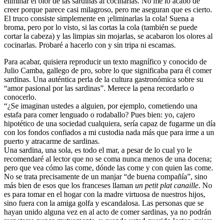
eliminar el olor de las sardinas al cocinarlas. No me lo acabo de
creer porque parece casi milagroso, pero me aseguran que es cierto.
El truco consiste simplemente en ¡eliminarlas la cola! Suena a
broma, pero por lo visto, si las cortas la cola (también se puede
cortar la cabeza) y las limpias sin mojarlas, se acabaron los olores al
cocinarlas. Probaré a hacerlo con y sin tripa ni escamas.
Para acabar, quisiera reproducir un texto magnífico y conocido de
Julio Camba, gallego de pro, sobre lo que significaba para él comer
sardinas. Una auténtica perla de la cultura gastronómica sobre su
“amor pasional por las sardinas”. Merece la pena recordarlo o
conocerlo.
“¿Se imaginan ustedes a alguien, por ejemplo, cometiendo una
estafa para comer lenguado o rodaballo? Pues bien: yo, cajero
hipotético de una sociedad cualquiera, sería capaz de fugarme un día
con los fondos confiados a mi custodia nada más que para irme a un
puerto y atracarme de sardinas.
Una sardina, una sola, es todo el mar, a pesar de lo cual yo le
recomendaré al lector que no se coma nunca menos de una docena;
pero que vea cómo las come, dónde las come y con quien las come.
No se trata precisamente de un manjar “de buena compañía”, sino
más bien de esos que los franceses llaman
un petit plat canaille
. No
es para tomar en el hogar con la madre virtuosa de nuestros hijos,
sino fuera con la amiga golfa y escandalosa. Las personas que se
hayan unido alguna vez en al acto de comer sardinas, ya no podrán