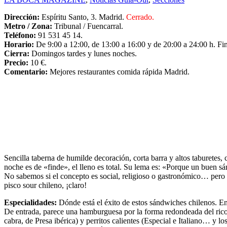
Dirección:
Espíritu Santo, 3. Madrid.
Cerrado.
Metro / Zona:
Tribunal / Fuencarral.
Teléfono:
91 531 45 14.
Horario:
De 9:00 a 12:00, de 13:00 a 16:00 y de 20:00 a 24:00 h. Fin
Cierra:
Domingos tardes y lunes noches.
Precio:
10 €.
Comentario:
Mejores restaurantes comida rápida Madrid.
Sencilla taberna de humilde decoración, corta barra y altos taburetes,
noche es de «finde», el lleno es total. Su lema es: «Porque un buen sá
No sabemos si el concepto es social, religioso o gastronómico… pero h
pisco sour chileno, ¡claro!
Especialidades:
Dónde está el éxito de estos sándwiches chilenos. En
De entrada, parece una hamburguesa por la forma redondeada del rico
cabra, de Presa ibérica) y perritos calientes (Especial e Italiano… y