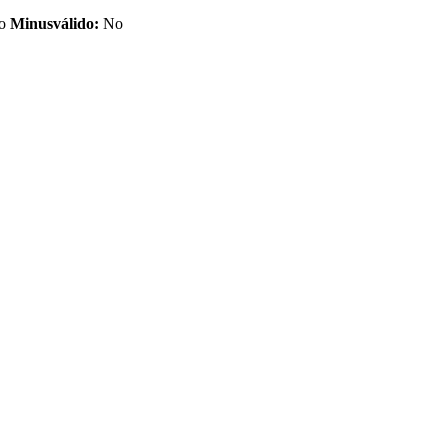
o
Minusválido:
No