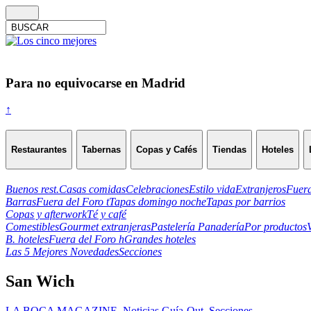
Para no equivocarse en Madrid
↑
Restaurantes
Tabernas
Copas y Cafés
Tiendas
Hoteles
Buenos rest.
Casas comidas
Celebraciones
Estilo vida
Extranjeros
Fuera
Barras
Fuera del Foro t
Tapas domingo noche
Tapas por barrios
Copas y afterwork
Té y café
Comestibles
Gourmet extranjeras
Pastelería Panadería
Por productos
B. hoteles
Fuera del Foro h
Grandes hoteles
Las 5 Mejores Novedades
Secciones
San Wich
LA BOCA MAGAZINE
,
Noticias Guía-Out
,
Secciones