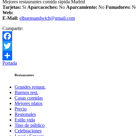
Mejores restaurantes comida rápida Madrid
Tarjetas:
Si
Aparcacoches:
No
Aparcamiento:
No
Fumadores:
N
Web:
E-Mail:
elbuensandwich@gmail.com
Compartir:
Facebook
Twitter
Portada
Compartir
Restaurantes
Grandes restaur.
Buenos rest.
Casas comidas
Mejores platos
Precio
Regionales
Estilo vida
Tipo de público
Celebraciones