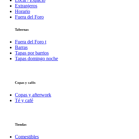
Local / Espacio
Extranjeros
Horario
Fuera del Foro
Tabernas
Fuera del Foro t
Barras
Tapas por barrios
Tapas domingo noche
Copas y cafés
Copas y afterwork
Té y café
Tiendas
Comestibles