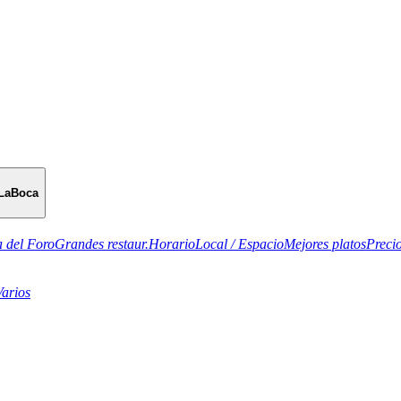
LaBoca
 del Foro
Grandes restaur.
Horario
Local / Espacio
Mejores platos
Preci
Varios