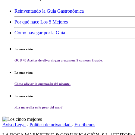
Reinventando la Guía Gastronómica
Por qué nace Los 5 Mejores
Cómo navegar por la Guía
Lo mas visto
OCU 40 Aceites de oliva virgen a examen. 9 cometen fraude.
Lo mas visto
Cómo aliviar la quemazón del picante.
Lo mas visto
¿La morralla es lo peor del mar?
Aviso Legal
-
Política de privacidad
-
Escríbenos
LA BOCA MARKETING & COMUNICACIÓN, S.L. | EDITOR: