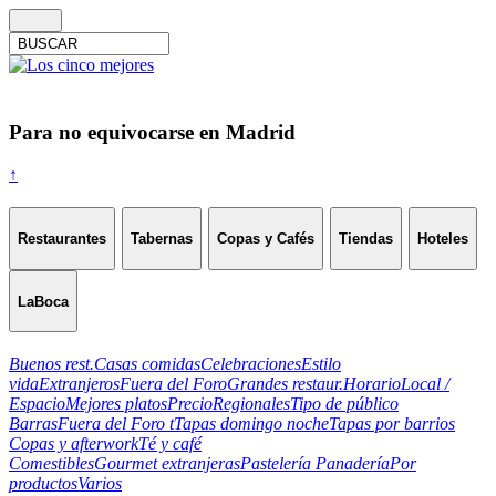
Para no equivocarse en Madrid
↑
Restaurantes
Tabernas
Copas y Cafés
Tiendas
Hoteles
LaBoca
Buenos rest.
Casas comidas
Celebraciones
Estilo
vida
Extranjeros
Fuera del Foro
Grandes restaur.
Horario
Local /
Espacio
Mejores platos
Precio
Regionales
Tipo de público
Barras
Fuera del Foro t
Tapas domingo noche
Tapas por barrios
Copas y afterwork
Té y café
Comestibles
Gourmet extranjeras
Pastelería Panadería
Por
productos
Varios