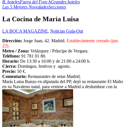
B. hoteles
Fuera del Foro h
Grandes hoteles
Las 5 Mejores Novedades
Secciones
La Cocina de María Luisa
LA BOCA MAGAZINE
,
Noticias Guía-Out
Dirección:
Jorge Juan, 42. Madrid.
Establecimiento cerrado (jun.
22).
Metro /
Zona:
Velázquez / Príncipe de Vergara.
Teléfono:
91 781 01 80.
Horario:
De 13:30 a 16:00 y de 21:00 a 24:00 h.
Cierra:
Domingos, festivos y agosto.
Precio:
50 €.
Comentario:
Restaurantes de setas Madrid.
María Luisa Banzo ex-diputada del PP, dejó su restaurante El Maño
en su Navaleno natal, para venirse a Madrid a deslumbrar con la