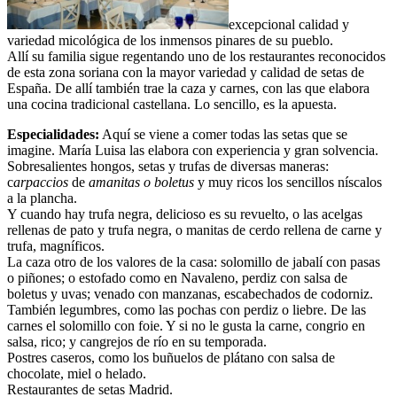
excepcional calidad y
variedad micológica de los inmensos pinares de su pueblo.
Allí su familia sigue regentando uno de los restaurantes reconocidos
de esta zona soriana con la mayor variedad y calidad de setas de
España. De allí también trae la caza y carnes, con las que elabora
una cocina tradicional castellana. Lo sencillo, es la apuesta.
Especialidades:
Aquí se viene a comer todas las setas que se
imagine. María Luisa las elabora con experiencia y gran solvencia.
Sobresalientes hongos, setas y trufas de diversas maneras:
c
arpaccios
de
amanitas o boletus
y muy ricos los sencillos níscalos
a la plancha.
Y cuando hay trufa negra, delicioso es su revuelto, o las acelgas
rellenas de pato y trufa negra, o manitas de cerdo rellena de carne y
trufa, magníficos.
La caza otro de los valores de la casa: solomillo de jabalí con pasas
o piñones; o estofado como en Navaleno, perdiz con salsa de
boletus y uvas; venado con manzanas, escabechados de codorniz.
También legumbres, como las pochas con perdiz o liebre. De las
carnes el solomillo con foie. Y si no le gusta la carne, congrio en
salsa, rico; y cangrejos de río en su temporada.
Postres caseros, como los buñuelos de plátano con salsa de
chocolate, miel o helado.
Restaurantes de setas Madrid.