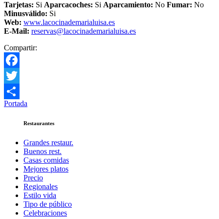
Tarjetas:
Si
Aparcacoches:
Si
Aparcamiento
:
No
Fumar:
No
Minusválido:
Si
Web:
www.lacocinademarialuisa.es
E-Mail:
reservas@lacocinademarialuisa.es
Compartir:
Facebook
Twitter
Portada
Compartir
Restaurantes
Grandes restaur.
Buenos rest.
Casas comidas
Mejores platos
Precio
Regionales
Estilo vida
Tipo de público
Celebraciones