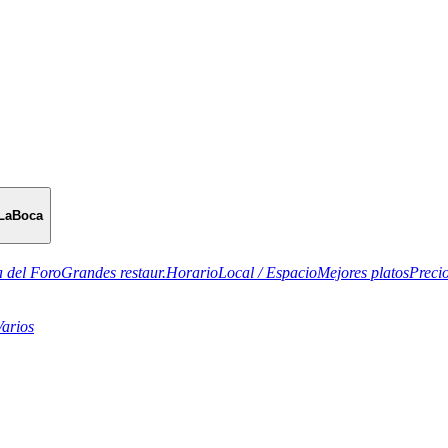
LaBoca
 del Foro
Grandes restaur.
Horario
Local / Espacio
Mejores platos
Preci
Varios