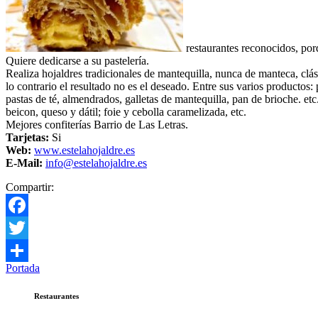
restaurantes reconocidos, por
Quiere dedicarse a su pastelería.
Realiza hojaldres tradicionales de mantequilla, nunca de manteca, clá
lo contrario el resultado no es el deseado. Entre sus varios producto
pastas de té, almendrados, galletas de mantequilla, pan de brioche. et
beicon, queso y dátil; foie y cebolla caramelizada, etc.
Mejores confiterías Barrio de Las Letras.
Tarjetas:
Si
Web:
www.estelahojaldre.es
E-Mail:
info@estelahojaldre.es
Compartir:
Facebook
Twitter
Portada
Compartir
Restaurantes