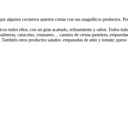
que algunos cocineros quieren contar con sus magníficos productos. Per
sicos todos ellos, con un gran acabado, refinamiento y sabor. Todos tra
s: palmeras, caracolas, cruasanes… canutos de crema pastelera, empared
c. También otros productos salados: empanadas de atún y tomate; queso d