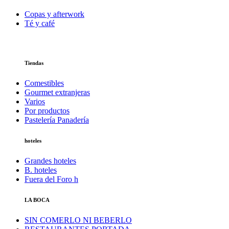
Copas y afterwork
Té y café
Tiendas
Comestibles
Gourmet extranjeras
Varios
Por productos
Pastelería Panadería
hoteles
Grandes hoteles
B. hoteles
Fuera del Foro h
LA BOCA
SIN COMERLO NI BEBERLO