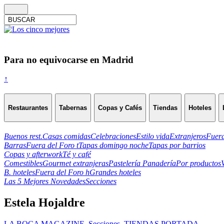
Para no equivocarse en Madrid
↑
Restaurantes
Tabernas
Copas y Cafés
Tiendas
Hoteles
Buenos rest.
Casas comidas
Celebraciones
Estilo vida
Extranjeros
Fuera
Barras
Fuera del Foro t
Tapas domingo noche
Tapas por barrios
Copas y afterwork
Té y café
Comestibles
Gourmet extranjeras
Pastelería Panadería
Por productos
B. hoteles
Fuera del Foro h
Grandes hoteles
Las 5 Mejores Novedades
Secciones
Estela Hojaldre
LA BOCA MAGAZINE
,
Secciones
,
TIENDAS PORTADA