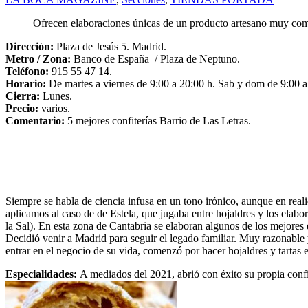
Ofrecen elaboraciones únicas de un producto artesano muy com
Dirección:
Plaza de Jesús 5. Madrid.
Metro / Zona:
Banco de España / Plaza de Neptuno.
Teléfono:
915 55 47 14.
Horario:
De martes a viernes de 9:00 a 20:00 h. Sab y dom de 9:00 a
Cierra:
Lunes.
Precio:
varios.
Comentario:
5 mejores confiterías Barrio de Las Letras.
Siempre se habla de ciencia infusa en un tono irónico, aunque en reali
aplicamos al caso de de Estela, que jugaba entre hojaldres y los elab
la Sal). En esta zona de Cantabria se elaboran algunos de los mejore
Decidió venir a Madrid para seguir el legado familiar. Muy razonable
entrar en el negocio de su vida, comenzó por hacer hojaldres y tartas 
Especialidades:
A mediados del 2021, abrió con éxito su propia confi