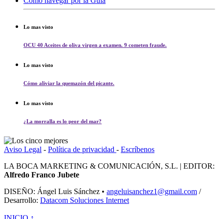
Cómo navegar por la Guía
Lo mas visto
OCU 40 Aceites de oliva virgen a examen. 9 cometen fraude.
Lo mas visto
Cómo aliviar la quemazón del picante.
Lo mas visto
¿La morralla es lo peor del mar?
Aviso Legal
-
Política de privacidad
-
Escríbenos
LA BOCA MARKETING & COMUNICACIÓN, S.L. | EDITOR:
Alfredo Franco Jubete
DISEÑO: Ángel Luis Sánchez •
angeluisanchez1@gmail.com
/
Desarrollo:
Datacom Soluciones Internet
INICIO ↑