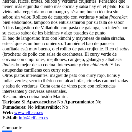
hierbas, raíces, brotes, bulbos y verduras crujientes. Pensamos que
tienen más enjundia cuanto más cocina y salsa hay en el plato. Rollo
vietnamita vegetariano con mango y sésamo; buena técnica sin
sabor, sin valor. Rollitos de cangrejo con verduras y salsa
firecraker
,
bien elaborados, tampoco nos entusiasmaron por su falta de sabor.
Ni los langostino de Valladolid con pasta de galanga, sin interés por
su escaso sabor de los bichines y algo pasados de punto.
El bao de langostino frito con kimchi y mayonesa de salsa siracha,
este sí que es un buen comienzo. También el bao de panceta
confitada está muy bueno, o el rollito de pato crujiente. Rico el
satay
(brocheta) de pollo con salsa de cacahuetes. El curry verde de
corvina con chipirones, mejillones, cangrejo, galanga y albahaca
thai
es lo mejor de su cocina. Interesante y rico
chili crab
. Y las
estupendas carrilleras con curry rojo.
Otros platos interesantes: magret de pato con curry rojo, lichis y
judías verdes; secreto ibérico con alcachofas, ciruelas caramelizadas
y salsa de verduras. Corta carta de vinos pero con referencias
interesantes y cervezas artesanales.
Restaurantes cocina fusión Madrid.
Tarjetas:
Si
Aparcacoches:
No
Aparcamiento:
No
Fumadores:
No
Minusválido:
No
Web:
www.elflaco.es
E-Mail:
info@elflaco.es
Compartir: