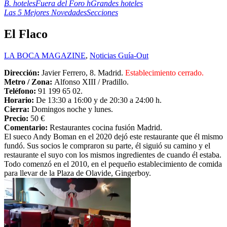
B. hoteles
Fuera del Foro h
Grandes hoteles
Las 5 Mejores Novedades
Secciones
El Flaco
LA BOCA MAGAZINE
,
Noticias Guía-Out
Dirección:
Javier Ferrero, 8. Madrid.
Establecimiento cerrado.
Metro / Zona:
Alfonso XIII / Pradillo.
Teléfono:
91 199 65 02.
Horario:
De 13:30 a 16:00 y de 20:30 a 24:00 h.
Cierra:
Domingos noche y lunes.
Precio:
50 €
Comentario:
Restaurantes cocina fusión Madrid.
El sueco Andy Boman en el 2020 dejó este restaurante que él mismo
fundó. Sus socios le compraron su parte, él siguió su camino y el
restaurante el suyo con los mismos ingredientes de cuando él estaba.
Todo comenzó en el 2010, en el pequeño establecimiento de comida
para llevar de la Plaza de Olavide, Gingerboy.