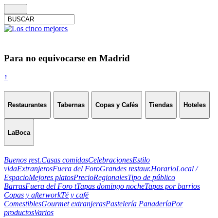
Para no equivocarse en Madrid
↑
Restaurantes
Tabernas
Copas y Cafés
Tiendas
Hoteles
LaBoca
Buenos rest.
Casas comidas
Celebraciones
Estilo
vida
Extranjeros
Fuera del Foro
Grandes restaur.
Horario
Local /
Espacio
Mejores platos
Precio
Regionales
Tipo de público
Barras
Fuera del Foro t
Tapas domingo noche
Tapas por barrios
Copas y afterwork
Té y café
Comestibles
Gourmet extranjeras
Pastelería Panadería
Por
productos
Varios