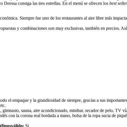
o Deessa consiga las tres estrellas. En el menú se ofrecen los
best selle
 económica. Siempre fue uno de los restaurantes al aire libre más impacta
propuestas y combinaciones son muy exclusivas, también en precios. Así
 todo el empaque y la grandiosidad de siempre, gracias a sus importante
etc.
n, gimnasio, sauna, aire acondicionado, minibar, secador de pelo, TV ví
landés con la corona real bordada a mano, bolsa de la ropa sucia de piq
Minusválido:
Si