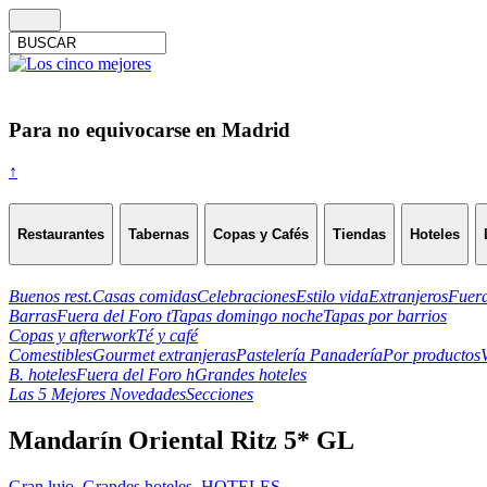
Para no equivocarse en Madrid
↑
Restaurantes
Tabernas
Copas y Cafés
Tiendas
Hoteles
Buenos rest.
Casas comidas
Celebraciones
Estilo vida
Extranjeros
Fuera
Barras
Fuera del Foro t
Tapas domingo noche
Tapas por barrios
Copas y afterwork
Té y café
Comestibles
Gourmet extranjeras
Pastelería Panadería
Por productos
B. hoteles
Fuera del Foro h
Grandes hoteles
Las 5 Mejores Novedades
Secciones
Mandarín Oriental Ritz 5* GL
Gran lujo
,
Grandes hoteles
,
HOTELES