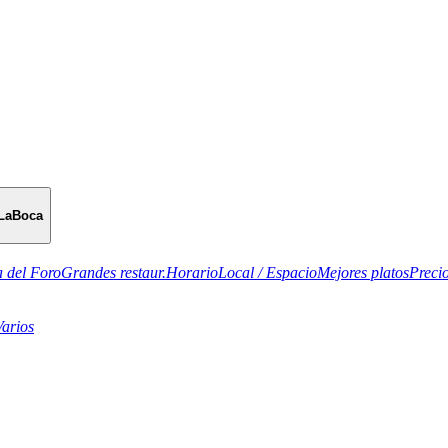
LaBoca
 del Foro
Grandes restaur.
Horario
Local / Espacio
Mejores platos
Preci
Varios