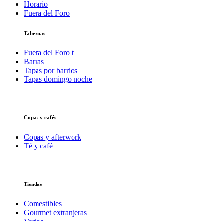
Horario
Fuera del Foro
Tabernas
Fuera del Foro t
Barras
Tapas por barrios
Tapas domingo noche
Copas y cafés
Copas y afterwork
Té y café
Tiendas
Comestibles
Gourmet extranjeras