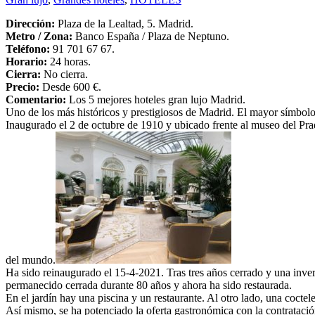
Dirección:
Plaza de la Lealtad, 5. Madrid.
Metro /
Zona
:
Banco España / Plaza de Neptuno.
Teléfono:
91 701 67 67.
Horario:
24 horas.
Cierra:
No cierra.
Precio:
Desde 600 €.
Comentario:
Los 5 mejores hoteles gran lujo Madrid.
Uno de los más históricos y prestigiosos de Madrid. El mayor símbolo d
Inaugurado el 2 de octubre de 1910 y ubicado frente al museo del Prado 
del mundo.
Ha sido reinaugurado el 15-4-2021. Tras tres años cerrado y una invers
permanecido cerrada durante 80 años y ahora ha sido restaurada.
En el jardín hay una piscina y un restaurante. Al otro lado, una coctel
Así mismo, se ha potenciado la oferta gastronómica con la contrataci