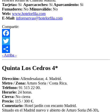
Hoteles Relais & Chateau Madrid.
Tarjetas:
Si
Aparcacoches:
Si
Aparcamiento:
Si
Fumadores:
No
Minusválido:
No
Web:
www.hotelorfila.com
E-Mail:
inforeservas@hotelorfila.com
Compartir:
Facebook
Twitter
- Arriba -
Compartir
Quinta Los Cedros 4*
Dirección:
Allendesalazar, 4. Madrid.
Metro /
Zona
:
Arturo Soria / Costa Rica.
Teléfono:
91 515 22 00.
Horario:
24 horas.
Cierra:
No cierra
Precio:
115 / 300 €.
Comentario:
Hotel jardín con encanto Madrid.
Situado en el Madrid nuevo y abierto de Arturo Soria (M-30),