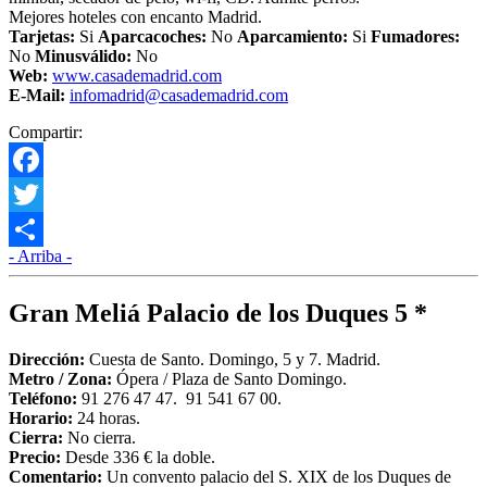
Mejores hoteles con encanto Madrid.
Tarjetas:
Si
Aparcacoches:
No
Aparcamiento:
Si
Fumadores:
No
Minusválido:
No
Web:
www.casademadrid.com
E-Mail:
infomadrid@casademadrid.com
Compartir:
Facebook
Twitter
- Arriba -
Compartir
Gran Meliá Palacio de los Duques 5 *
Dirección:
Cuesta de Santo. Domingo, 5 y 7. Madrid.
Metro /
Zona
:
Ópera / Plaza de Santo Domingo.
Teléfono:
91 276 47 47. 91 541 67 00.
Horario:
24 horas.
Cierra:
No cierra.
Precio:
Desde 336 € la doble.
Comentario:
Un convento palacio del S. XIX de los Duques de