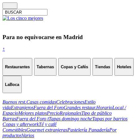
Para no equivocarse en Madrid
↑
Restaurantes
Tabernas
Copas y Cafés
Tiendas
Hoteles
LaBoca
Buenos rest.
Casas comidas
Celebraciones
Estilo
vida
Extranjeros
Fuera del Foro
Grandes restaur.
Horario
Local /
Espacio
Mejores platos
Precio
Regionales
Tipo de público
Barras
Fuera del Foro t
Tapas domingo noche
Tapas por barrios
Copas y afterwork
Té y café
Comestibles
Gourmet extranjeras
Pastelería Panadería
Por
productos
Varios