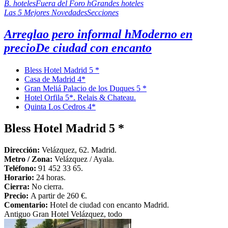
B. hoteles
Fuera del Foro h
Grandes hoteles
Las 5 Mejores Novedades
Secciones
Arreglao pero informal h
Moderno en
precio
De ciudad con encanto
Bless Hotel Madrid 5 *
Casa de Madrid 4*
Gran Meliá Palacio de los Duques 5 *
Hotel Orfila 5*. Relais & Chateau.
Quinta Los Cedros 4*
Bless Hotel Madrid 5 *
Dirección:
Velázquez, 62. Madrid.
Metro /
Zona
:
Velázquez / Ayala.
Teléfono:
91 452 33 65.
Horario:
24 horas.
Cierra:
No cierra.
Precio:
A partir de 260 €.
Comentario:
Hotel de ciudad con encanto Madrid.
Antiguo Gran Hotel Velázquez, todo