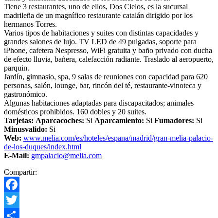
Tiene 3 restaurantes, uno de ellos, Dos Cielos, es la sucursal
madrileña de un magnífico restaurante catalán dirigido por los
hermanos Torres.
Varios tipos de habitaciones y suites con distintas capacidades y
grandes salones de lujo. TV LED de 49 pulgadas, soporte para
iPhone, cafetera Nespresso, WiFi gratuita y baño privado con ducha
de efecto lluvia, bañera, calefacción radiante. Traslado al aeropuerto,
parquin.
Jardín, gimnasio, spa, 9 salas de reuniones con capacidad para 620
personas, salón, lounge, bar, rincón del té, restaurante-vinoteca y
gastronómico.
Algunas habitaciones adaptadas para discapacitados; animales
domésticos prohibidos. 160 dobles y 20 suites.
Tarjetas:
Aparcacoches:
Si
Aparcamiento:
Si
Fumadores:
Si
Minusvalido:
Si
Web:
www.melia.com/es/hoteles/espana/madrid/gran-melia-palacio-
de-los-duques/index.html
E-Mail:
gmpalacio@melia.com
Compartir:
Facebook
Twitter