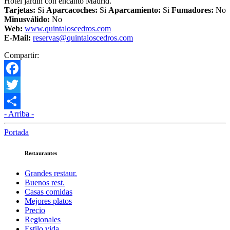
Hotel jardín con encanto Madrid.
Tarjetas:
Si
Aparcacoches:
Si
Aparcamiento:
Si
Fumadores:
No
Minusválido:
No
Web:
www.quintaloscedros.com
E-Mail:
reservas@quintaloscedros.com
Compartir:
Facebook
Twitter
- Arriba -
Compartir
Portada
Restaurantes
Grandes restaur.
Buenos rest.
Casas comidas
Mejores platos
Precio
Regionales
Estilo vida