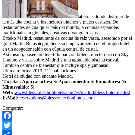
tabernas donde disfrutar de
la más alta cocina y los mejores pinchos y platos castizos. De
restaurantes de cualquier país del mundo, a cocinas españolas
tradicionales, regionales, creativas o vanguardistas.
Etxeko Madrid, restaurante de cocina de raíz vasca, asesorado por el
gran Martín Berasategui, tiene su emplazamiento en el propio hotel,
en un acogedor salón con cúpula central de cristal.
Así mismo, posee un divertido bar con bolera, una terraza con Sky
Lounge y vistas sobre Madrid y una agradable piscina estival.
También centro de bienestar que incluye spa y gimnasio.
Última reforma 2019, 111 habitaciones.
Hotel de ciudad con encanto Madrid.
Tarjetas:
Aparcacoches:
Si
Aparcamiento:
Si
Fumadores:
No
Minusvalido:
Si
Web:
www.blesscollectionhotels.com/es/madrid/bless-hotel-madrid
E-Mail:
reservations@blesscollectionhotels.com
Compartir:
Facebook
Twitter