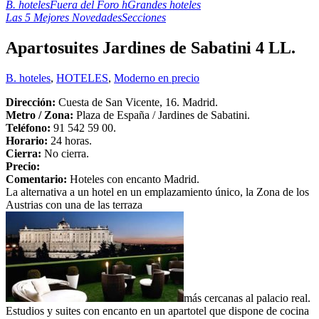
B. hoteles
Fuera del Foro h
Grandes hoteles
Las 5 Mejores Novedades
Secciones
Apartosuites Jardines de Sabatini 4 LL.
B. hoteles
,
HOTELES
,
Moderno en precio
Dirección:
Cuesta de San Vicente, 16. Madrid.
Metro /
Zona
:
Plaza de España / Jardines de Sabatini.
Teléfono:
91 542 59 00.
Horario:
24 horas.
Cierra:
No cierra.
Precio:
Comentario:
Hoteles con encanto Madrid.
La alternativa a un hotel en un emplazamiento único, la Zona de los
Austrias con una de las terraza
más cercanas al palacio real.
Estudios y suites con encanto en un apartotel que dispone de cocina