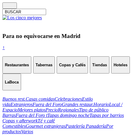
Para no equivocarse en Madrid
↑
Restaurantes
Tabernas
Copas y Cafés
Tiendas
Hoteles
LaBoca
Buenos rest.
Casas comidas
Celebraciones
Estilo
vida
Extranjeros
Fuera del Foro
Grandes restaur.
Horario
Local /
Espacio
Mejores platos
Precio
Regionales
Tipo de público
Barras
Fuera del Foro t
Tapas domingo noche
Tapas por barrios
Copas y afterwork
Té y café
Comestibles
Gourmet extranjeras
Pastelería Panadería
Por
productos
Varios