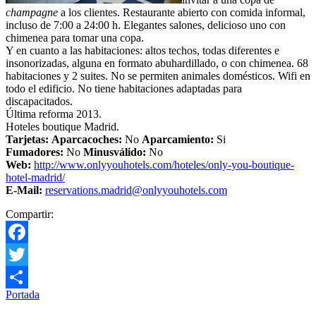
champagne
a los clientes. Restaurante abierto con comida informal,
incluso de 7:00 a 24:00 h. Elegantes salones, delicioso uno con
chimenea para tomar una copa.
Y en cuanto a las habitaciones: altos techos, todas diferentes e
insonorizadas, alguna en formato abuhardillado, o con chimenea. 68
habitaciones y 2 suites. No se permiten animales domésticos. Wifi en
todo el edificio. No tiene habitaciones adaptadas para
discapacitados.
Última reforma 2013.
Hoteles boutique Madrid.
Tarjetas:
Aparcacoches:
No
Aparcamiento:
Si
Fumadores:
No
Minusválido:
No
Web:
http://www.onlyyouhotels.com/hoteles/only-you-boutique-
hotel-madrid/
E-Mail:
reservations.madrid@onlyyouhotels.com
Compartir:
Facebook
Twitter
Portada
Compartir