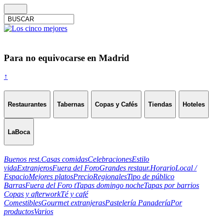
Para no equivocarse en Madrid
↑
Restaurantes
Tabernas
Copas y Cafés
Tiendas
Hoteles
LaBoca
Buenos rest.
Casas comidas
Celebraciones
Estilo
vida
Extranjeros
Fuera del Foro
Grandes restaur.
Horario
Local /
Espacio
Mejores platos
Precio
Regionales
Tipo de público
Barras
Fuera del Foro t
Tapas domingo noche
Tapas por barrios
Copas y afterwork
Té y café
Comestibles
Gourmet extranjeras
Pastelería Panadería
Por
productos
Varios