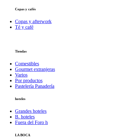
Copas y cafés
Copas y afterwork
Té y café
Tiendas
Comestibles
Gourmet extranjeras
Varios
Por productos
Pastelería Panadería
hoteles
Grandes hoteles
B. hoteles
Fuera del Foro h
LA BOCA