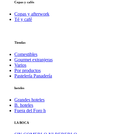
Copas y cafés
Copas y afterwork
Té y café
Tiendas
Comestibles
Gourmet extranjeras
Varios
Por productos
Pastelería Panadería
hoteles
Grandes hoteles
B. hoteles
Fuera del Foro h
LA BOCA