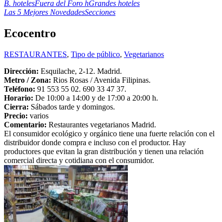
B. hoteles
Fuera del Foro h
Grandes hoteles
Las 5 Mejores Novedades
Secciones
Ecocentro
RESTAURANTES
,
Tipo de público
,
Vegetarianos
Dirección:
Esquilache, 2-12. Madrid.
Metro /
Zona
:
Rios Rosas / Avenida Filipinas.
Teléfono:
91 553 55 02. 690 33 47 37.
Horario:
De 10:00 a 14:00 y de 17:00 a 20:00 h.
Cierra:
Sábados tarde y domingos.
Precio:
varios
Comentario:
Restaurantes vegetarianos Madrid.
El consumidor ecológico y orgánico tiene una fuerte relación con el
distribuidor donde compra e incluso con el productor. Hay
productores que evitan la gran distribución y tienen una relación
comercial directa y cotidiana con el consumidor.