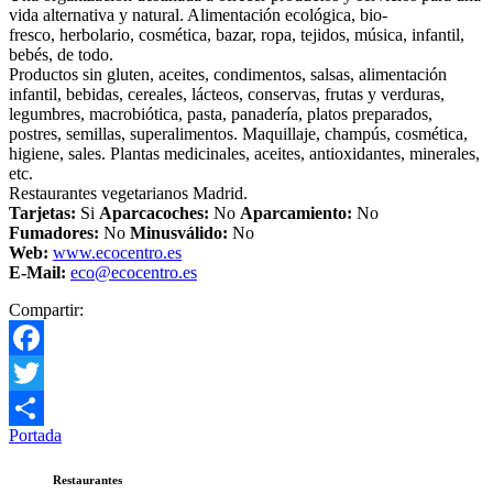
vida alternativa y natural. Alimentación ecológica, bio-
fresco, herbolario, cosmética, bazar, ropa, tejidos, música, infantil,
bebés, de todo.
Productos sin gluten, aceites, condimentos, salsas, alimentación
infantil, bebidas, cereales, lácteos, conservas, frutas y verduras,
legumbres, macrobiótica, pasta, panadería, platos preparados,
postres, semillas, superalimentos. Maquillaje, champús, cosmética,
higiene, sales. Plantas medicinales, aceites, antioxidantes, minerales,
etc.
Restaurantes vegetarianos Madrid.
Tarjetas:
Si
Aparcacoches:
No
Aparcamiento
:
No
Fumadores:
No
Minusválido:
No
Web:
www.ecocentro.es
E-Mail:
eco@ecocentro.es
Compartir:
Facebook
Twitter
Portada
Compartir
Restaurantes