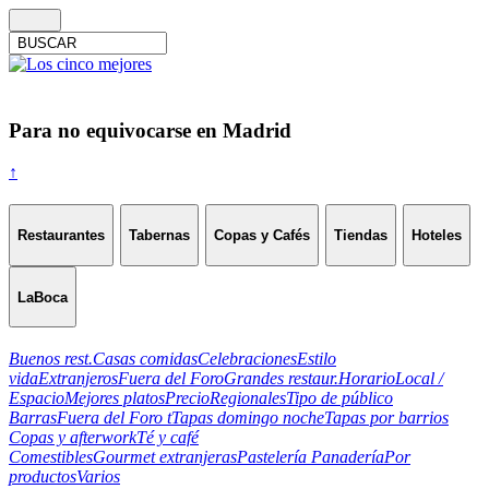
Para no equivocarse en Madrid
↑
Restaurantes
Tabernas
Copas y Cafés
Tiendas
Hoteles
LaBoca
Buenos rest.
Casas comidas
Celebraciones
Estilo
vida
Extranjeros
Fuera del Foro
Grandes restaur.
Horario
Local /
Espacio
Mejores platos
Precio
Regionales
Tipo de público
Barras
Fuera del Foro t
Tapas domingo noche
Tapas por barrios
Copas y afterwork
Té y café
Comestibles
Gourmet extranjeras
Pastelería Panadería
Por
productos
Varios