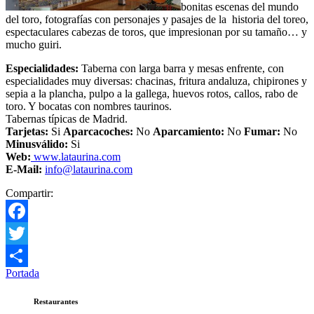
bonitas escenas del mundo
del toro, fotografías con personajes y pasajes de la historia del toreo,
espectaculares cabezas de toros, que impresionan por su tamaño… y
mucho guiri.
Especialidades:
Taberna con larga barra y mesas enfrente, con
especialidades muy diversas: chacinas, fritura andaluza, chipirones y
sepia a la plancha, pulpo a la gallega, huevos rotos, callos, rabo de
toro. Y bocatas con nombres taurinos.
Tabernas típicas de Madrid.
Tarjetas:
Si
Aparcacoches:
No
Aparcamiento
:
No
Fumar:
No
Minusválido:
Si
Web:
www.lataurina.com
E-Mail:
info@lataurina.com
Compartir:
Facebook
Twitter
Portada
Compartir
Restaurantes