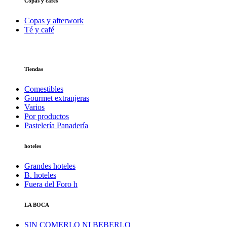
Copas y cafés
Copas y afterwork
Té y café
Tiendas
Comestibles
Gourmet extranjeras
Varios
Por productos
Pastelería Panadería
hoteles
Grandes hoteles
B. hoteles
Fuera del Foro h
LA BOCA
SIN COMERLO NI BEBERLO