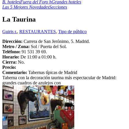
B. hoteles
Fuera del Foro h
Grandes hoteles
Las 5 Mejores Novedades
Secciones
La Taurina
Guiris r.
,
RESTAURANTES
,
Tipo de público
Dirección:
Carrera de San Jerónimo, 5. Madrid.
Metro /
Zona:
Sol / Puerta del Sol.
Teléfono:
91 531 39 69.
Horario:
De 11:00 a 01:00 h.
Cierra:
No.
Precio:
Comentario:
Tabernas típicas de Madrid
Taberna con la decoración taurina más espectacular de Madrid:
grandes cuadros de azulejos con