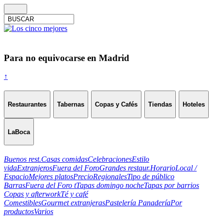
Para no equivocarse en Madrid
↑
Restaurantes
Tabernas
Copas y Cafés
Tiendas
Hoteles
LaBoca
Buenos rest.
Casas comidas
Celebraciones
Estilo
vida
Extranjeros
Fuera del Foro
Grandes restaur.
Horario
Local /
Espacio
Mejores platos
Precio
Regionales
Tipo de público
Barras
Fuera del Foro t
Tapas domingo noche
Tapas por barrios
Copas y afterwork
Té y café
Comestibles
Gourmet extranjeras
Pastelería Panadería
Por
productos
Varios