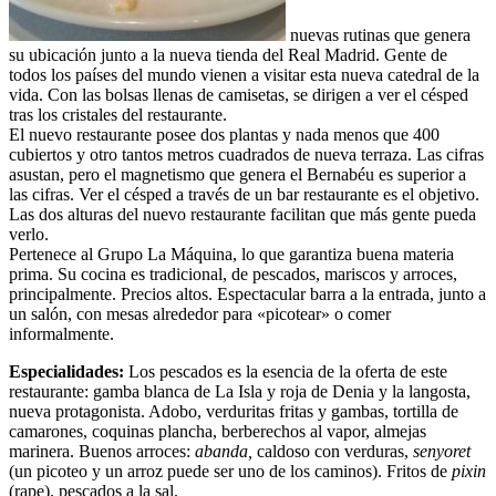
nuevas rutinas que genera
su ubicación junto a la nueva tienda del Real Madrid. Gente de
todos los países del mundo vienen a visitar esta nueva catedral de la
vida. Con las bolsas llenas de camisetas, se dirigen a ver el césped
tras los cristales del restaurante.
El nuevo restaurante posee dos plantas y nada menos que 400
cubiertos y otro tantos metros cuadrados de nueva terraza. Las cifras
asustan, pero el magnetismo que genera el Bernabéu es superior a
las cifras. Ver el césped a través de un bar restaurante es el objetivo.
Las dos alturas del nuevo restaurante facilitan que más gente pueda
verlo.
Pertenece al Grupo La Máquina, lo que garantiza buena materia
prima. Su cocina es tradicional, de pescados, mariscos y arroces,
principalmente. Precios altos. Espectacular barra a la entrada, junto a
un salón, con mesas alrededor para «picotear» o comer
informalmente.
Especialidades:
Los pescados es la esencia de la oferta de este
restaurante: gamba blanca de La Isla y roja de Denia y la langosta,
nueva protagonista. Adobo, verduritas fritas y gambas, tortilla de
camarones, coquinas plancha, berberechos al vapor, almejas
marinera. Buenos arroces:
abanda,
caldoso con verduras,
senyoret
(un picoteo y un arroz puede ser uno de los caminos). Fritos de
pixin
(rape), pescados a la sal.