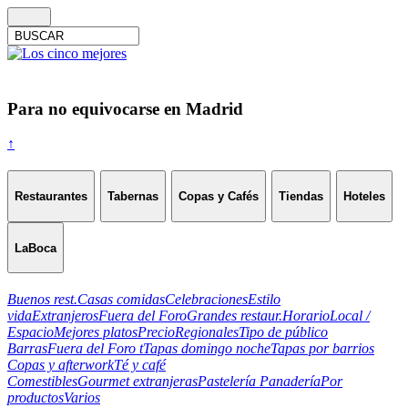
Para no equivocarse en Madrid
↑
Restaurantes
Tabernas
Copas y Cafés
Tiendas
Hoteles
LaBoca
Buenos rest.
Casas comidas
Celebraciones
Estilo
vida
Extranjeros
Fuera del Foro
Grandes restaur.
Horario
Local /
Espacio
Mejores platos
Precio
Regionales
Tipo de público
Barras
Fuera del Foro t
Tapas domingo noche
Tapas por barrios
Copas y afterwork
Té y café
Comestibles
Gourmet extranjeras
Pastelería Panadería
Por
productos
Varios