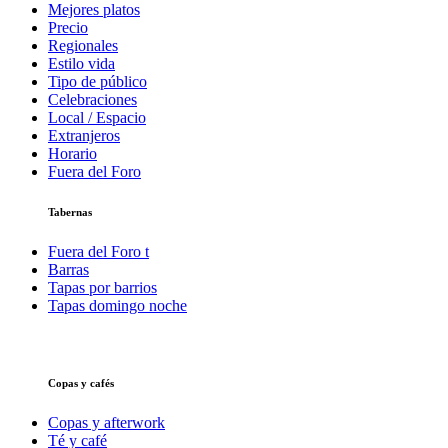
Mejores platos
Precio
Regionales
Estilo vida
Tipo de público
Celebraciones
Local / Espacio
Extranjeros
Horario
Fuera del Foro
Tabernas
Fuera del Foro t
Barras
Tapas por barrios
Tapas domingo noche
Copas y cafés
Copas y afterwork
Té y café