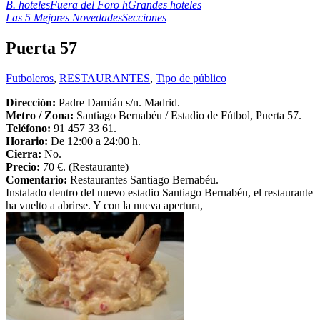
B. hoteles
Fuera del Foro h
Grandes hoteles
Las 5 Mejores Novedades
Secciones
Puerta 57
Futboleros
,
RESTAURANTES
,
Tipo de público
Dirección:
Padre Damián s/n. Madrid.
Metro /
Zona:
Santiago Bernabéu / Estadio de Fútbol, Puerta 57.
Teléfono:
91 457 33 61.
Horario:
De 12:00 a 24:00 h.
Cierra:
No.
Precio:
70 €. (Restaurante)
Comentario:
Restaurantes Santiago Bernabéu.
Instalado dentro del nuevo estadio Santiago Bernabéu, el restaurante
ha vuelto a abrirse. Y con la nueva apertura,