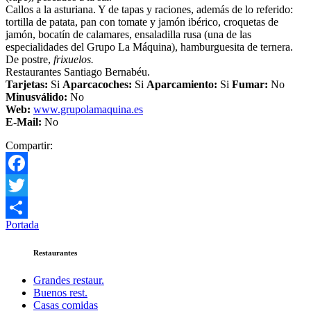
Callos a la asturiana. Y de tapas y raciones, además de lo referido:
tortilla de patata, pan con tomate y jamón ibérico, croquetas de
jamón, bocatín de calamares, ensaladilla rusa (una de las
especialidades del Grupo La Máquina), hamburguesita de ternera.
De postre,
frixuelos.
Restaurantes Santiago Bernabéu.
Tarjetas:
Si
Aparcacoches:
Si
Aparcamiento
:
Si
Fumar:
No
Minusválido:
No
Web:
www.grupolamaquina.es
E-Mail:
No
Compartir:
Facebook
Twitter
Portada
Compartir
Restaurantes
Grandes restaur.
Buenos rest.
Casas comidas