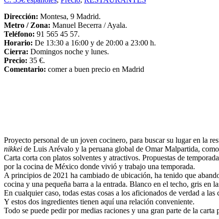
Dirección:
Montesa, 9 Madrid.
Metro / Zona:
Manuel Becerra / Ayala.
Teléfono:
91 565 45 57.
Horario:
De 13:30 a 16:00 y de 20:00 a 23:00 h.
Cierra:
Domingos noche y lunes.
Precio:
35 €.
Comentario:
comer a buen precio en Madrid
Proyecto personal de un joven cocinero, para buscar su lugar en la re
nikkei
de Luis Arévalo y la peruana global de Omar Malpartida, como 
Carta corta con platos solventes y atractivos. Propuestas de temporada
por la cocina de México donde vivió y trabajo una temporada.
A principios de 2021 ha cambiado de ubicación, ha tenido que abandon
cocina y una pequeña barra a la entrada. Blanco en el techo, gris en l
En cualquier caso, todas estas cosas a los aficionados de verdad a las
Y estos dos ingredientes tienen aquí una relación conveniente.
Todo se puede pedir por medias raciones y una gran parte de la carta po