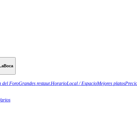
LaBoca
 del Foro
Grandes restaur.
Horario
Local / Espacio
Mejores platos
Preci
Varios