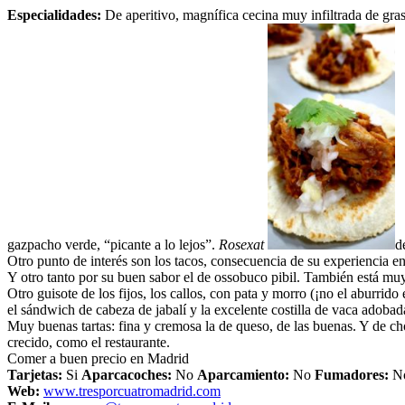
Especialidades:
De aperitivo, magnífica cecina muy infiltrada de gra
gazpacho verde, “picante a lo lejos”.
Rosexat
d
Otro punto de interés son los tacos, consecuencia de su experiencia e
Y otro tanto por su buen sabor el de ossobuco pibil. También está muy
Otro guisote de los fijos, los callos, con pata y morro (¡no el aburr
el sándwich de cabeza de jabalí y la excelente costilla de vaca adob
Muy buenas tartas: fina y cremosa la de queso, de las buenas. Y de ch
crecido, como el restaurante.
Comer a buen precio en Madrid
Tarjetas:
Si
Aparcacoches:
No
Aparcamiento:
No
Fumadores:
N
Web:
www.tresporcuatromadrid.com