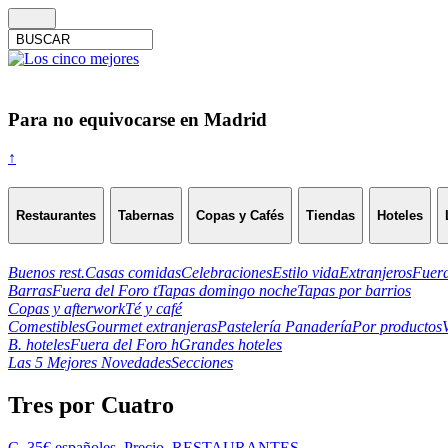
Para no equivocarse en Madrid
↑
Restaurantes
Tabernas
Copas y Cafés
Tiendas
Hoteles
Buenos rest.
Casas comidas
Celebraciones
Estilo vida
Extranjeros
Fuera
Barras
Fuera del Foro t
Tapas domingo noche
Tapas por barrios
Copas y afterwork
Té y café
Comestibles
Gourmet extranjeras
Pastelería Panadería
Por productos
B. hoteles
Fuera del Foro h
Grandes hoteles
Las 5 Mejores Novedades
Secciones
Tres por Cuatro
C. 35€ españoles
,
Precio
,
RESTAURANTES