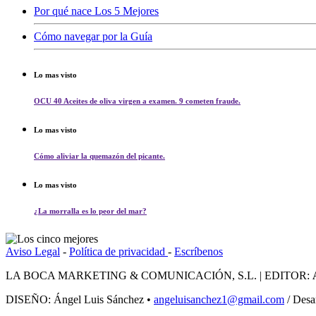
Por qué nace Los 5 Mejores
Cómo navegar por la Guía
Lo mas visto
OCU 40 Aceites de oliva virgen a examen. 9 cometen fraude.
Lo mas visto
Cómo aliviar la quemazón del picante.
Lo mas visto
¿La morralla es lo peor del mar?
Aviso Legal
-
Política de privacidad
-
Escríbenos
LA BOCA MARKETING & COMUNICACIÓN, S.L. | EDITOR:
DISEÑO: Ángel Luis Sánchez •
angeluisanchez1@gmail.com
/ Desa