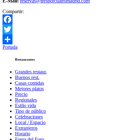
E-Mail:
reservas@tresporcuatromadrid.com
Compartir:
Facebook
Twitter
Portada
Compartir
Restaurantes
Grandes restaur.
Buenos rest.
Casas comidas
Mejores platos
Precio
Regionales
Estilo vida
Tipo de público
Celebraciones
Local / Espacio
Extranjeros
Horario
Fuera del Foro