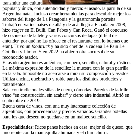
transmitir una cultura
popular y única, con autenticidad y fuerza: el asado, la parrilla de su
Argentina natal. Incluso crear herramientas para descubrir mejor los
sabores del fuego de La Patagonia y la gastronomía porteña.
Trabajó en varios países de allá y de acá: llegó a España en 2008,
hizo
stages
en El Bulli, Can Fabes y Can Roca. Ganó el concurso
de cocineros de la tele y varios concursos de tapas (difícil de
entender, por qué no las ofrece en el restaurante con lo buenas que
eran). Tuvo un
foodtruck
y ha sido chef de la cadena Le Pain Le
Cotidien y Limbo. Y en 2022 ha abierto otra sucursal de su
reconocido asador.
El asado argentino es auténtico, campero, sencillo, natural y rústico.
La máxima expresión de la sencillez la muestra con la gran parrilla
en la sala. Imposible no acercarse a mirar su composición y asados.
Utiliza encina, quebracho y roble para los distintos productos y
tratamientos.
Sala con tradicionales sillas de cuero, cómodas. Paredes de ladrillo
visto “en construcción, sin acabar” y cierto aire industrial. Abrió en
septiembre de 2019.
Buena carta de vinos, con una muy interesante colección de
argentinos, con procedencias y precios variados. Grandes botellas
para los que deseen no quedarse en un malbec sencillo.
Especialidades:
Ricos panes hechos en casa, mejor el de queso, que
uno repite con la mantequilla ahumada y el chimichurri.