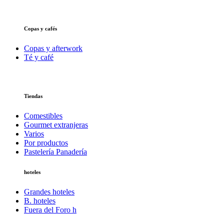
Copas y cafés
Copas y afterwork
Té y café
Tiendas
Comestibles
Gourmet extranjeras
Varios
Por productos
Pastelería Panadería
hoteles
Grandes hoteles
B. hoteles
Fuera del Foro h