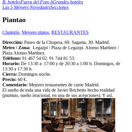
B. hoteles
Fuera del Foro h
Grandes hoteles
Las 5 Mejores Novedades
Secciones
Piantao
Chuletón
,
Mejores platos
,
RESTAURANTES
Dirección:
Paseo de la Chopera, 69. Sagasta, 30. Madrid.
Metro / Zona:
Legazpi / Plaza de Legazpi. Alonso Martínez /
Plaza Alonso Martínez.
Teléfono:
91 467 54 02. 91 744 81 53.
Horario:
De 13:30 a 17:00 y de 20:30 a 1:00 h. Domingos, de
13:30 a 17:30 h.
Cierra:
Domingos noche.
Precio:
60 €.
Comentario:
Mejores restaurantes de carne Madrid.
El sueño de toda una vida de Javier Brichetto hecho realidad
(
piantao
, sueño irracional, en una de sus acepciones). Y así,