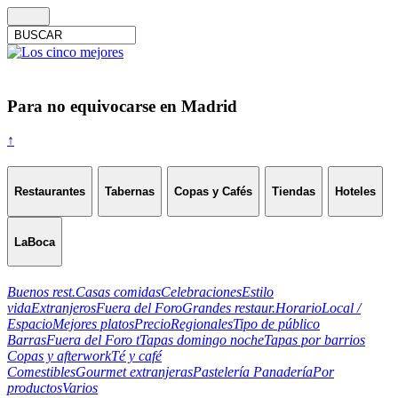
Para no equivocarse en Madrid
↑
Restaurantes
Tabernas
Copas y Cafés
Tiendas
Hoteles
LaBoca
Buenos rest.
Casas comidas
Celebraciones
Estilo
vida
Extranjeros
Fuera del Foro
Grandes restaur.
Horario
Local /
Espacio
Mejores platos
Precio
Regionales
Tipo de público
Barras
Fuera del Foro t
Tapas domingo noche
Tapas por barrios
Copas y afterwork
Té y café
Comestibles
Gourmet extranjeras
Pastelería Panadería
Por
productos
Varios