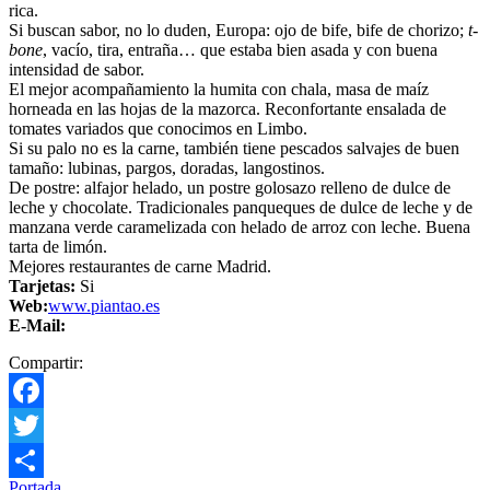
rica.
Si buscan sabor, no lo duden, Europa: ojo de bife, bife de chorizo;
t-
bone
, vacío, tira, entraña… que estaba bien asada y con buena
intensidad de sabor.
El mejor acompañamiento la humita con chala, masa de maíz
horneada en las hojas de la mazorca. Reconfortante ensalada de
tomates variados que conocimos en Limbo.
Si su palo no es la carne, también tiene pescados salvajes de buen
tamaño: lubinas, pargos, doradas, langostinos.
De postre: alfajor helado, un postre golosazo relleno de dulce de
leche y chocolate. Tradicionales panqueques de dulce de leche y de
manzana verde caramelizada con helado de arroz con leche. Buena
tarta de limón.
Mejores restaurantes de carne Madrid.
Tarjetas:
Si
Web:
www.piantao.es
E-Mail:
Compartir:
Facebook
Twitter
Portada